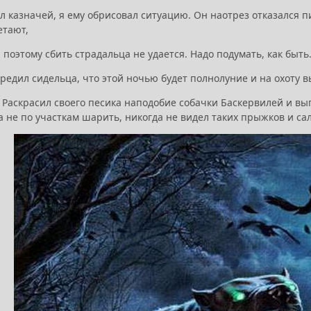
л казначей, я ему обрисовал ситуацию. Он наотрез отказался п
етают,
 поэтому сбить страдальца не удается. Надо подумать, как быть
редил сидельца, что этой ночью будет полнолуние и на охоту вы
 Раскрасил своего песика наподобие собачки Баскервилей и вып
а не по участкам шарить, никогда не видел таких прыжков и са