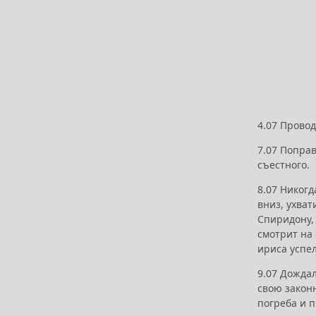
4.07 Прово
7.07 Поправ
съестного.
8.07 Никогд
вниз, ухва
Спиридону, 
смотрит на 
ириса успел
9.07 Дождал
свою законн
погреба и 