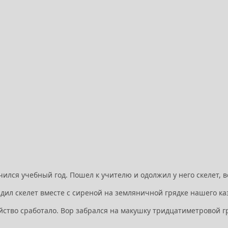
чился учебный год. Пошел к учителю и одолжил у него скелет, в
адил скелет вместе с сиреной на земляничной грядке нашего к
йство сработало. Вор забрался на макушку тридцатиметровой г