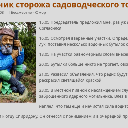
ик сторожа садоводческого т
:08
Бессмертие
-
Юмор
15.05 Председатель предложил мне, раз уж 
Согласился.
16.05 Осмотрел вверенные участки. Определи
лук, поставил несколько водочных бутыло
18.05 Hа участки равномерным слоем внесе
20.05 Бутылки больше никто не трогает, ов
21.05 Развесил объявления, что редис буд
раскрасил светящейся краской.
23.05 В местной пивной с наслаждением слу
заброшенного ядерного могильника. Влез в
наплел, что там еще и нечистая сила водит
 к отцу Спиридону. Он отнесся с пониманием и в очередной пр