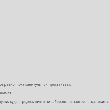
се равно, пока каникулы, он простаивает.
азначея.
руши, куда отродясь никто не забирался и наотрез отказываетс