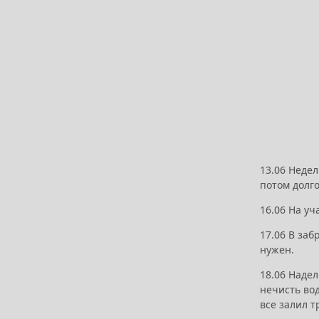
13.06 Неде
потом долго
16.06 Hа уч
17.06 В за
нужен.
18.06 Надел
нечисть вод
все залил 