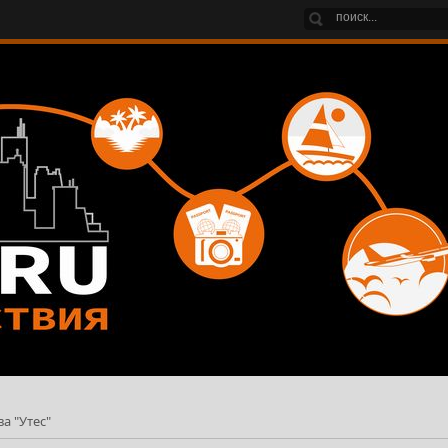
а "Утес"