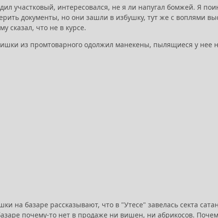
дил участковый, интересовался, не я ли напугал бомжей. Я поин
рить документы, но они зашли в избушку, тут же с воплями выс
ему сказал, что не в курсе.
ришки из промтоварного одолжил манекены, пылящиеся у нее н
шки на базаре рассказывают, что в "Утесе" завелась секта сата
базаре почему-то нет в продаже ни вишен, ни абрикосов. Почем