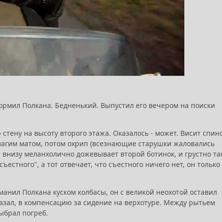
кормил Полкана. Бедненький. Выпустил его вечером на поиски
 стену на высоту второго этажа. Оказалось - может. Висит спин
благим матом, потом охрип (всезнающие старушки жаловались
н внизу меланхолично дожевывает второй ботинок, и грустно та
съестного", а тот отвечает, что съестного ничего нет, он только
иманил Полкана куском колбасы, он с великой неохотой оставил
казал, в компенсацию за сидение на верхотуре. Между рытьем
ыбрал погреб.