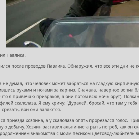
дил Павлика.
ился после проводов Павлика. Обнаружил, что все эти дни не 
а не думал, что человек может забраться на гладкую кирпичную
тившись руками и ногами за карниз. Сначала, наверное вопил 
что я привечаю призраков, а они потом всю ночь орут). Полка
филей скалолаза. Я ему кричу: "Дуралей, бросай, что там у тебя 
 срезать, вон они валяются.
ся приезда хозяина, а у скалолаза опять прорезался голос. Пр
ую добычу. Хозяин заставил альпиниста рыть погреб, как он с
продолжением знакомства с моим песиком цветовод-любитель в