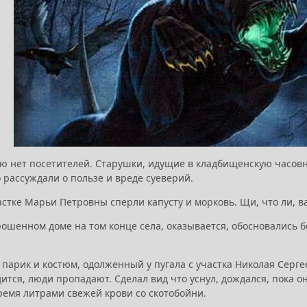
лю нет посетителей. Старушки, идущие в кладбищенскую часовн
 рассуждали о пользе и вреде суеверий.
астке Марьи Петровны сперли капусту и морковь. Щи, что ли, 
брошенном доме на том конце села, оказывается, обосновались 
 парик и костюм, одолженный у пугала с участка Николая Серге
ится, люди пропадают. Сделал вид что уснул, дождался, пока он
тремя литрами свежей крови со скотобойни.