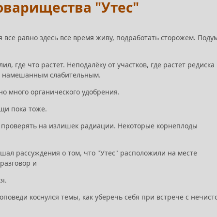
оварищества "Утес"
я все равно здесь все время живу, подработать сторожем. Поду
л, где что растет. Неподалёку от участков, где растет редиска
к с намешанным слабительным.
но много органического удобрения.
ощи пока тоже.
ут проверять на излишек радиации. Некоторые корнеплоды
шал рассуждения о том, что "Утес" расположили на месте
 разговор и
ся.
оповеди коснулся темы, как уберечь себя при встрече с нечист