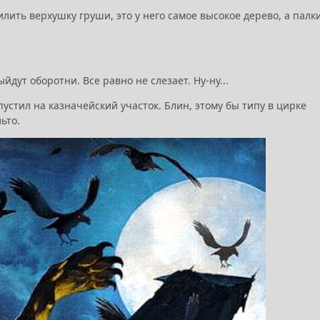
илить верхушку груши, это у него самое высокое дерево, а палк
.
йдут оборотни. Все равно не слезает. Hу-ну...
устил на казначейский участок. Блин, этому бы типу в цирке
льто.