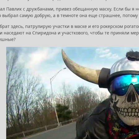
ал Павлик с дружбанами, привез обещанную маску. Если бы я не 
о выбрал самую добрую, а в темноте она еще страшнее, потому 
 брат здесь, патрулирую участки в маске и его рокерском рогат
и наседают на Спиридона и участкового, чтобы те приняли меры
лушные?