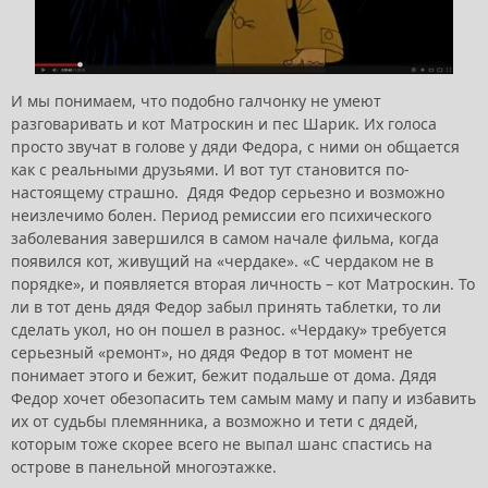
И мы понимаем, что подобно галчонку не умеют
разговаривать и кот Матроскин и пес Шарик. Их голоса
просто звучат в голове у дяди Федора, с ними он общается
как с реальными друзьями. И вот тут становится по-
настоящему страшно. Дядя Федор серьезно и возможно
неизлечимо болен. Период ремиссии его психического
заболевания завершился в самом начале фильма, когда
появился кот, живущий на «чердаке». «С чердаком не в
порядке», и появляется вторая личность – кот Матроскин. То
ли в тот день дядя Федор забыл принять таблетки, то ли
сделать укол, но он пошел в разнос. «Чердаку» требуется
серьезный «ремонт», но дядя Федор в тот момент не
понимает этого и бежит, бежит подальше от дома. Дядя
Федор хочет обезопасить тем самым маму и папу и избавить
их от судьбы племянника, а возможно и тети с дядей,
которым тоже скорее всего не выпал шанс спастись на
острове в панельной многоэтажке.