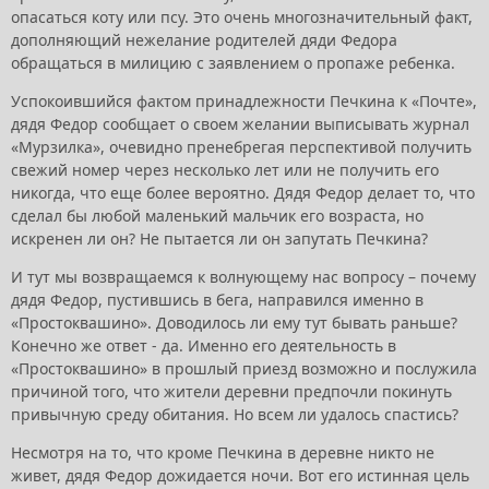
опасаться коту или псу. Это очень многозначительный факт,
дополняющий нежелание родителей дяди Федора
обращаться в милицию с заявлением о пропаже ребенка.
Успокоившийся фактом принадлежности Печкина к «Почте»,
дядя Федор сообщает о своем желании выписывать журнал
«Мурзилка», очевидно пренебрегая перспективой получить
свежий номер через несколько лет или не получить его
никогда, что еще более вероятно. Дядя Федор делает то, что
сделал бы любой маленький мальчик его возраста, но
искренен ли он? Не пытается ли он запутать Печкина?
И тут мы возвращаемся к волнующему нас вопросу – почему
дядя Федор, пустившись в бега, направился именно в
«Простоквашино». Доводилось ли ему тут бывать раньше?
Конечно же ответ - да. Именно его деятельность в
«Простоквашино» в прошлый приезд возможно и послужила
причиной того, что жители деревни предпочли покинуть
привычную среду обитания. Но всем ли удалось спастись?
Несмотря на то, что кроме Печкина в деревне никто не
живет, дядя Федор дожидается ночи. Вот его истинная цель