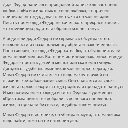
Дядя Федор написал в прощальной записке «я вас очень
люблю». «Но и животных я очень люблю», - впрочем
приписал он тогда, давая понять, что он уже не один.
Писать прямо дядя Федор не хочет, хотя прекрасно знает,
что в милицию родители обращаться не станут.
А родители дяди Федора не скрываясь обсуждают его
наклонности и паззл понемногу обретает законченность.
Папа говорит, что дядя Федор хотел бы, чтобы «приятелей
дома целый мешок». Вот в чем истинные наклонности дяди
Федора – прятать детей в мешок или скажем в сундук.
Догадки о судьбе «племянника» уже не просто догадки.
Мама Федора не считает, что надо махнуть рукой на
психическое заболевание сына. Она опасается за свою
жизнь и горько говорит «тогда родители пропадать начнут».
И мы понимаем, что «дядя и тетя» Федора – уроженцы
«Простоквашино», не добрались до нового панельного
жилья, а пропали без вести, подобно «племяннику».
Мама Федора в истерике, он убеждает мужа, что мальчика
надо найти, пока он не натворил дел.