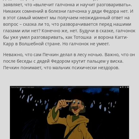
заявляет, что «вылечит галчонка и научит разговаривать».
Никаких сомнений в болезни галчонка у дяди Федора нет. И
в этот самый момент мы получаем неожиданный ответ на
вопрос – сказка ли то, что разворачивается перед нашими
глазами или нет? Конечно же, нет. Будучи в сказке, галчонок
бы уже умел разговаривать, как Тотошка и ворона Кагги-
Карр в Волшебной стране. Но галчонок не умеет.
Неважно, что сам Печкин делал в лесу ночью. Важно, что он
после беседы с дядей Федором крутит пальцем у виска.
Печкин понимает, что мальчик психически нездоров.