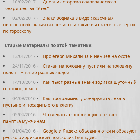
10/02/2017
-
Дневник сторожа садоводческого
товарищества "Утес"
02/02/2017
-
Знаки зодиака в виде сказочных
персонажей - какая вы нечисть и какие вы сказочные герои
по гороскопу
Старые материалы по этой тематике:
13/01/2017
-
Про егеря Михалыча и немцев на охоте
24/11/2016
-
Стакан наполовину пуст или наполовину
полон - мнение разных людей
14/10/2016
-
Как пьют разные знаки зодиака шуточный
гороскоп, юмор
04/09/2016
-
Как программисту обнаружить льва в
пустыне и посадить его в клетку
05/04/2016
-
Что делать, если женщина плачет -
памятка мужчинам
01/04/2016
-
Google и Яндекс объединяются и образуют
русско-американский поисковик Гляньдекс