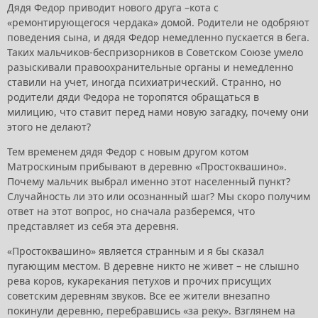
Дядя Федор приводит нового друга –кота с
«ремонтирующегося чердака» домой. Родители не одобряют
поведения сына, и дядя Федор немедленно пускается в бега.
Таких мальчиков-беспризорников в Советском Союзе умело
разыскивали правоохранительные органы и немедленно
ставили на учет, иногда психиатрический. Странно, но
родители дяди Федора не торопятся обращаться в
милицию, что ставит перед нами новую загадку, почему они
этого не делают?
Тем временем дядя Федор с новым другом котом
Матроскиным прибывают в деревню «Простоквашино».
Почему мальчик выбрал именно этот населенный пункт?
Случайность ли это или осознанный шаг? Мы скоро получим
ответ на этот вопрос, но сначала разберемся, что
представляет из себя эта деревня.
«Простоквашино» является странным и я бы сказал
пугающим местом. В деревне никто не живет – не слышно
рева коров, кукарекания петухов и прочих присущих
советским деревням звуков. Все ее жители внезапно
покинули деревню, перебравшись «за реку». Взглянем на