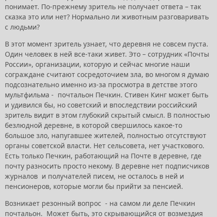
понимает. По-прежнему зритель не получает ответа – так
сказка это или нет? Нормально ли животным разговаривать
с людьми?
В этот момент зритель узнает, что деревня не совсем пуста.
Один человек в ней все-таки живет. Это – сотрудник «Почты
России», организации, которую и сейчас многие наши
сограждане считают сосредоточием зла, во многом я думаю
подсознательно именно из-за просмотра в детстве этого
мультфильма - почтальон Печкин. Стивен Кинг может быть
и удивился бы, но советский и впоследствии российский
зритель видит в этом глубокий скрытый смысл. В полностью
безлюдной деревне, в которой свершилось какое-то
большое зло, напугавшее жителей, полностью отсутствуют
органы советской власти. Нет сельсовета, нет участкового.
Есть только Печкин, работающий на Почте в деревне, где
почту разносить просто некому. В деревне нет подписчиков
журналов и получателей писем, не осталось в ней и
пенсионеров, которые могли бы прийти за пенсией.
Возникает резонный вопрос - на самом ли деле Печкин
почтальон. Может быть, это скрывающийся от возмездия