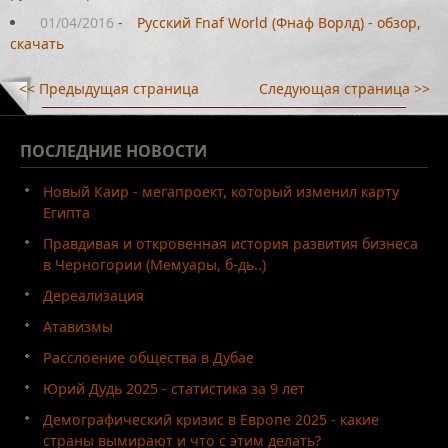
01/04/2016
-
Русский Fnaf World (Фнаф Ворлд) - обзор,
скачать
<< Предыдущая страница
Следующая страница >>
ПОСЛЕДНИЕ
НОВОСТИ
Новый Каир - мегапроект, который изменил карту
Египта
Правдивая и откровенная история развития бизнеса
в Черногории (Мемуары, б-дь..)
Дереализация
Атавизмы
Расслоение общества в Дубае
Юрий Дудь 2025 - статистика за 9 лет
Демографический кризис в Европе 2025 - какие
страны вымирают и что с этим делать?