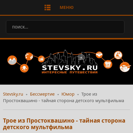
МЕНЮ
Stevsky.ru
Бессмертие
Юмор
Трое из
Простоквашино - тайная сторона детского мультфильма
Трое из Простоквашино - тайная сторона
детского мультфильма