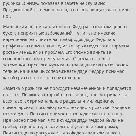
рубрика «Сниму» показана в газете не случайно.
Предложений о съеме немало, а вот желающих сдать жилье
нет.
Маленький рост и карликовость Федора – симптом целого
букета неприятных заболеваний. Тут и генетические
нарушения (взгляните на подбородок дяди Федора в
профиль), и гормональные, из которых недостаток гормона
роста –меньшая из проблем. Его сложно винить за
совершенные им преступления. Осознав всю боль
заточения взрослого мужика в стодвадцатисантиметровом
тельце, начинаешь сопереживать дяде Федору, понимая
какой груз он несет на своих плечах.
Заметка о розыске не проходит незамеченной и попадается
на глаза Печкину, который естественно, просматривает во
всех газетах криминальные разделы и милицейские
ориентировки, поскольку сам очевидно в розыске. Увидев в
газете фото, Печкин понимает, что надо «сдать» пацана.
Прекрасно понимая, что в сундуке дяди Федора были не
грибы, а ценности, а возможно и ужасный компромат,
Печкин здраво рассуждает, что Федор слишком опасен,