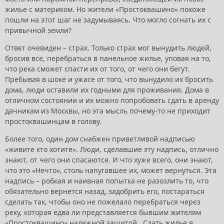
жилье с материком. Но жители «Простоквашино» похоже
пошли на этот шаг не задумываясь. Что могло согнать их с
привычной земли?
Ответ очевиден – страх. Только страх мог вынудить людей,
бросив все, перебраться в панельное жилье, уповая на то,
что река сможет спасти их от того, от чего они бегут.
Пребывая в шоке и ужасе от того, что вынудило их бросить
дома, люди оставили их годными для проживания. Дома в
отличном состоянии и их можно попробовать сдать в аренду
дачникам из Москвы, но эта мысль почему-то не приходит
простоквашинцам в голову.
Более того, один дом снабжен приветливой надписью
«живите кто хотите». Люди, сделавшие эту надпись, отлично
знают, от чего они спасаются. И что хуже всего, они знают,
что это «Нечто», столь напугавшее их, может вернуться. Эта
надпись – робкая и наивная попытка не разозлить то, что
обязательно вернется назад, задобрить его, постараться
сделать так, чтобы оно не пожелало перебраться через
реку, которая едва ли представляется бывшим жителям
«Простоквашино» надежной защитой. Сдать жилье в