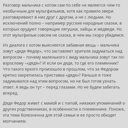
Разговор мальчика с котом сам по себе не является чем-то
необычным для мультфильмов, хотя как правило звери
разговаривают в них друг с другом, а не с людьми. Но
исключений полно – например русские народные сказки, в
которых орудуют говорящие лягушки, зайцы и медведи. Но
этот мультфильм совсем не сказка, в чем мы скоро убедимся.
Из диалога с котом выясняется забавная вещь – мальчика
зовут «дядя Федор», что заставляет зрителя задуматься над
вопросом – почему маленького с виду мальчика зовут так по-
взрослому –«дядя»? И если он дядя, то где его племянник?
Что такого яркого произошло в прошлом, что за Федором
крепко закрепилась приставка «дядя»? Раньше я тоже
задумывался над этим вопросом, но не был готов узнать
ответ. А ведь он тут – перед глазами. Но не будем забегать
вперед.
Дядя Федор живет с мамой и с папой, никаких упоминаний о
других родственниках, в особенности о племяннике. Похоже,
эта тема болезненна для этой семьи и ее просто обходят
молчанием.