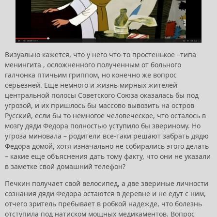
Визуально кажется, что у него что-то простенькое –типа
менингита , осложненного полученным от больного
галчонка птичьим гриппом, но конечно же вопрос
серьезней. Еще немного и жизнь мирных жителей
центральной полосы Советского Союза оказалась бы под
угрозой, и их пришлось бы массово вывозить на остров
Русский, если бы то немногое человеческое, что осталось в
мозгу дяди Федора полностью уступило бы звериному. Но
угроза миновала – родители все-таки решают забрать дядю
Федора домой, хотя изначально не собирались этого делать
– какие еще объяснения дать тому факту, что они не указали
в заметке свой домашний телефон?
Печкин получает свой велосипед, а две звериные личности
сознания дяди Федора остаются в деревне и не едут с ним,
отчего зритель пребывает в робкой надежде, что болезнь
отступила под натиском мощных медикаментов. Вопрос