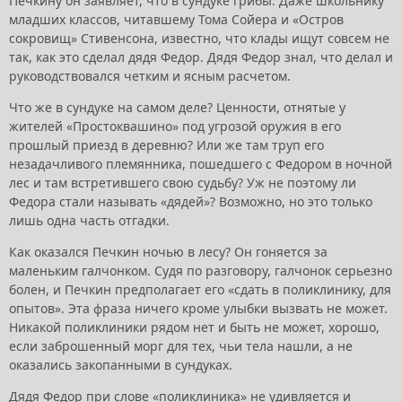
Печкину он заявляет, что в сундуке грибы. Даже школьнику
младших классов, читавшему Тома Сойера и «Остров
сокровищ» Стивенсона, известно, что клады ищут совсем не
так, как это сделал дядя Федор. Дядя Федор знал, что делал и
руководствовался четким и ясным расчетом.
Что же в сундуке на самом деле? Ценности, отнятые у
жителей «Простоквашино» под угрозой оружия в его
прошлый приезд в деревню? Или же там труп его
незадачливого племянника, пошедшего с Федором в ночной
лес и там встретившего свою судьбу? Уж не поэтому ли
Федора стали называть «дядей»? Возможно, но это только
лишь одна часть отгадки.
Как оказался Печкин ночью в лесу? Он гоняется за
маленьким галчонком. Судя по разговору, галчонок серьезно
болен, и Печкин предполагает его «сдать в поликлинику, для
опытов». Эта фраза ничего кроме улыбки вызвать не может.
Никакой поликлиники рядом нет и быть не может, хорошо,
если заброшенный морг для тех, чьи тела нашли, а не
оказались закопанными в сундуках.
Дядя Федор при слове «поликлиника» не удивляется и