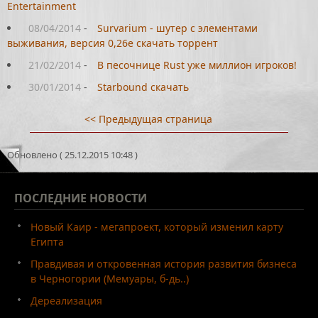
Entertainment
08/04/2014
-
Survarium - шутер с элементами
выживания, версия 0,26e скачать торрент
21/02/2014
-
В песочнице Rust уже миллион игроков!
30/01/2014
-
Starbound скачать
<< Предыдущая страница
Обновлено ( 25.12.2015 10:48 )
ПОСЛЕДНИЕ
НОВОСТИ
Новый Каир - мегапроект, который изменил карту
Египта
Правдивая и откровенная история развития бизнеса
в Черногории (Мемуары, б-дь..)
Дереализация