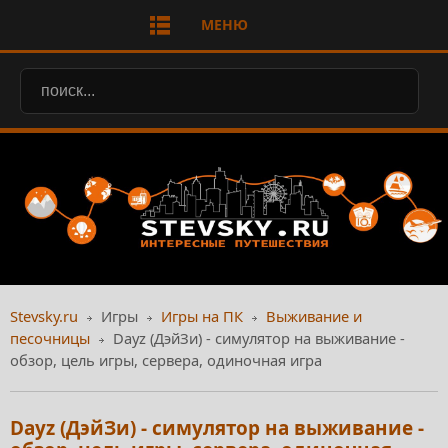
МЕНЮ
Stevsky.ru
Игры
Игры на ПК
Выживание и
песочницы
Dayz (ДэйЗи) - симулятор на выживание -
обзор, цель игры, сервера, одиночная игра
Dayz (ДэйЗи) - симулятор на выживание -