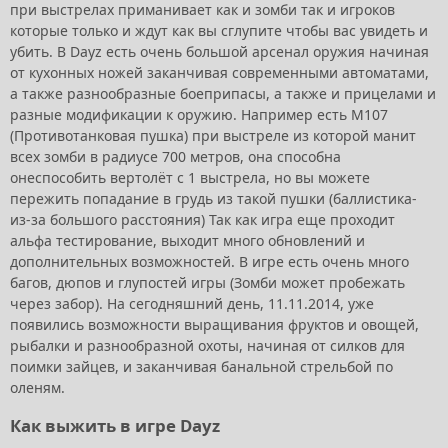
при выстрелах приманивает как и зомби так и игроков
которые только и ждут как вы сглупите чтобы вас увидеть и
убить. В Dayz есть очень большой арсенал оружия начиная
от кухонных ножей заканчивая современными автоматами,
а также разнообразные боеприпасы, а также и прицелами и
разные модификации к оружию. Например есть M107
(Противотанковая пушка) при выстреле из которой манит
всех зомби в радиусе 700 метров, она способна
онеспособить вертолёт с 1 выстрела, но вы можете
пережить попадание в грудь из такой пушки (баллистика-
из-за большого расстояния) Так как игра еще проходит
альфа тестирование, выходит много обновлений и
дополнительных возможностей. В игре есть очень много
багов, дюпов и глупостей игры (Зомби может пробежать
через забор). На сегодняшний день, 11.11.2014, уже
появились возможности выращивания фруктов и овощей,
рыбалки и разнообразной охоты, начиная от силков для
поимки зайцев, и заканчивая банальной стрельбой по
оленям.
Как выжить в игре Dayz