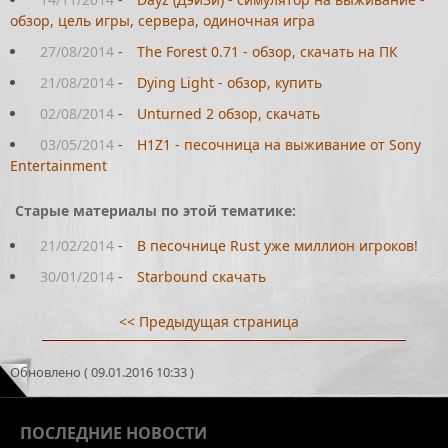
обзор, цель игры, сервера, одиночная игра
27/08/2014
-
The Forest 0.71 - обзор, скачать на ПК
21/08/2014
-
Dying Light - обзор, купить
02/08/2014
-
Unturned 2 обзор, скачать
03/05/2014
-
H1Z1 - песочница на выживание от Sony
Entertainment
Старые материалы по этой тематике:
21/02/2014
-
В песочнице Rust уже миллион игроков!
30/01/2014
-
Starbound скачать
<< Предыдущая страница
Обновлено ( 09.01.2016 10:33 )
ПОСЛЕДНИЕ
НОВОСТИ