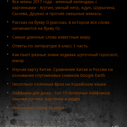
Все мемы 2017 года - мемный календарь с
картинками - Агутин, умный негр, ждун, Шурыгина,
Сычева, Дружко и прочие смешные мемасы
Рассказ на букву О (рассказ, в котором все слова
начинаются на букву О)
Самые длинные слова известные миру
Ответы по литературе 6 класс 1 часть
Как пьют разные знаки зодиака шуточный гороскоп,
юмор
Изучая карту Китая. Сравнение Китая и России на
основании спутниковых снимков Google Earth
Несколько полезных фраз на Корейском языке
Лайфхаки для дома - топ 15 полезных лайфхаков
своими руками, картинки и видео
Сволочные знаки зодиака
© 2026 Stevsky.ru - интересные
60