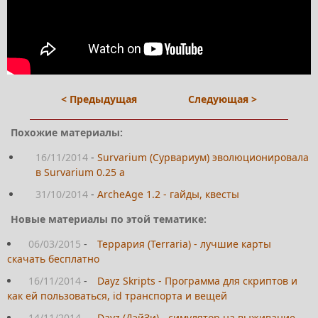
< Предыдущая
Следующая >
Похожие материалы:
16/11/2014
-
Survarium (Сурвариум) эволюционировала
в Survarium 0.25 а
31/10/2014
-
ArcheAge 1.2 - гайды, квесты
Новые материалы по этой тематике:
06/03/2015
-
Террария (Terraria) - лучшие карты
скачать бесплатно
16/11/2014
-
Dayz Skripts - Программа для скриптов и
как ей пользоваться, id транспорта и вещей
14/11/2014
-
Dayz (ДэйЗи) - симулятор на выживание -