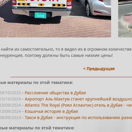
 найти их самостоятельно, то я видел их в огромном количестве
конкуренция, поэтому должны быть самые низкие цены!
< Предыдущая
ые материалы по этой тематике:
29/10/2025
-
Расслоение общества в Дубае
13/10/2024
-
Аэропорт Аль-Мактум станет крупнейшей воздушно
23/09/2024
-
Atlantis The Royal (Роял Атлантис) отель в Дубае -
13/09/2024
-
Кошачья история в Дубае
08/09/2024
-
Такси в Дубае - инструкция по использованию разн
рые материалы по этой тематике: