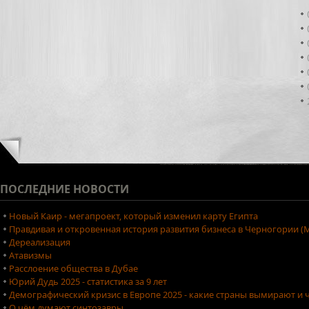
ПОСЛЕДНИЕ
НОВОСТИ
Новый Каир - мегапроект, который изменил карту Египта
Правдивая и откровенная история развития бизнеса в Черногории (М
Дереализация
Атавизмы
Расслоение общества в Дубае
Юрий Дудь 2025 - статистика за 9 лет
Демографический кризис в Европе 2025 - какие страны вымирают и ч
О чём думают синтозавры