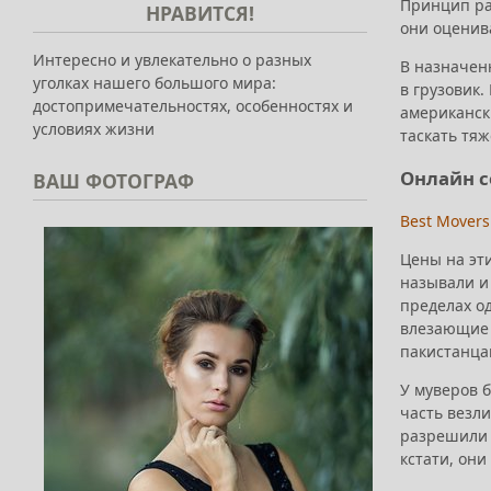
Принцип ра
НРАВИТСЯ!
они оценив
Интересно и увлекательно о разных
В назначенн
уголках нашего большого мира:
в грузовик.
достопримечательностях, особенностях и
американски
условиях жизни
таскать тяж
Онлайн с
ВАШ
ФОТОГРАФ
Best Mover
Цены на эт
называли и 
пределах од
влезающие в
пакистанцам
У муверов б
часть везли
разрешили 
кстати, они