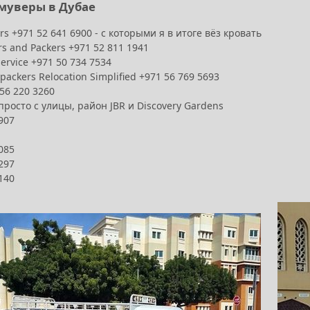
муверы в Дубае
s +971 52 641 6900 - с которыми я в итоге вёз кровать
s and Packers +971 52 811 1941
service +971 50 734 7534
packers Relocation Simplified +971 56 769 5693
56 220 3260
просто с улицы, район JBR и Discovery Gardens
907
085
297
140