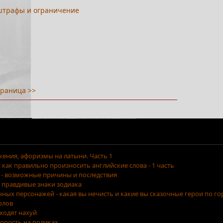
 штрафы и ограничение
раница >>
ения, афоризмы на латыни. Часть 1
как правильно произносить английские слова - 1 часть
 - возможные причины и последствия
 правдивые знаки зодиака
очных персонажей - какая вы нечисть и какие вы сказочные герои по г
олов
уходят нахуй
орость на роликах