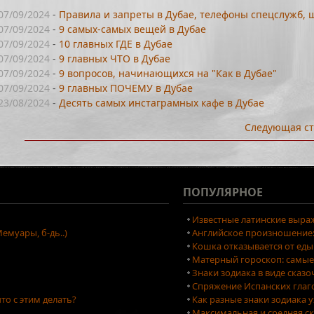
07/09/2024
-
Правила и запреты в Дубае, телефоны спецслужб,
07/09/2024
-
9 самых-самых вещей в Дубае
07/09/2024
-
10 главных ГДЕ в Дубае
07/09/2024
-
9 главных ЧТО в Дубае
07/09/2024
-
9 вопросов, начинающихся на "Как в Дубае"
07/09/2024
-
9 главных ПОЧЕМУ в Дубае
23/08/2024
-
Десять самых инстаграмных кафе в Дубае
Следующая ст
ПОПУЛЯРНОЕ
Известные латинские выраж
емуары, б-дь..)
Английское произношение: 
Кошка отказывается от еды
Матерный гороскоп: самые
Знаки зодиака в виде сказ
Спряжение Испанских глаг
то с этим делать?
Как разные знаки зодиака 
Максимальная и средняя ск