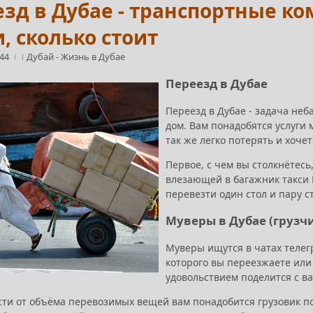
зд в Дубае - транспортные к
, сколько стоит
:44
Дубай
-
Жизнь в Дубае
Переезд в Дубае
Переезд в Дубае - задача неб
дом. Вам понадобятся услуги м
так же легко потерять и хочет
Первое, с чем вы столкнётесь
влезающей в багажник такси 
перевезти один стол и пару с
Муверы в Дубае (грузч
Муверы ищутся в чатах телегр
которого вы переезжаете или
удовольствием поделится с ва
сти от объёма перевозимых вещей вам понадобится грузовик по