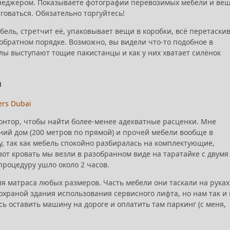
енеджером. Показываете фотографии перевозимых мебели и вещ
говаться. Обязательно торгуйтесь!
ель, стретчит её, упаковывает вещи в коробки, всё перетаски
в обратном порядке. Возможно, вы видели что-то подобное в
илы выступают тощие пакистанцы и как у них хватает силёнок
и
ers Dubai
контор, чтобы найти более-менее адекватные расценки. Мне
дний дом (200 метров по прямой) и прочей мебели вообще в
ку, так как мебель спокойно разбиралась на комплектующие,
 вот кровать мы везли в разобранном виде на таратайке с двумя
процедуру ушло около 2 часов.
ля матраса любых размеров. Часть мебели они таскали на руках
охраной здания использования сервисного лифта, но нам так и
ь оставить машину на дороге и оплатить там паркинг (с меня,