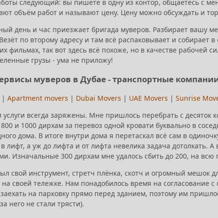
боты следующий: вы пишете в одну из контор, общаетесь с м
ают объём работ и называют цену. Цену можно обсуждать и тор
ый день и час приезжает бригада муверов. Разбирает вашу меб
 Везёт по второму адресу и там всё распаковывает и собирает 
х фильмах, так вот здесь всё похоже, но в качестве рабочей с
еленные грузы - ума не приложу!
ервисы муверов в Дубае - транспортные компани
s
|
Apartment movers
|
Dubai Movers
|
UAE Movers
|
Sunrise Mov
и услуги всегда заряжены. Мне пришлось перебрать с десяток 
800 и 1000 дирхам за перевоз одной кровати буквально в сосе
ного дома. В итоге внутри дома я перетаскал всё сам в одиноч
 лифт, а уж до лифта и от лифта невелика задача дотолкать. А
и. Изначальные 300 дирхам мне удалось сбить до 200, на всю 
ыл свой инструмент, стретч плёнка, скотч и огромный мешок д
 на своей тележке. Нам понадобилось время на согласование с 
заехать на парковку прямо перед зданием, поэтому им пришлос
 за него не стали трясти).