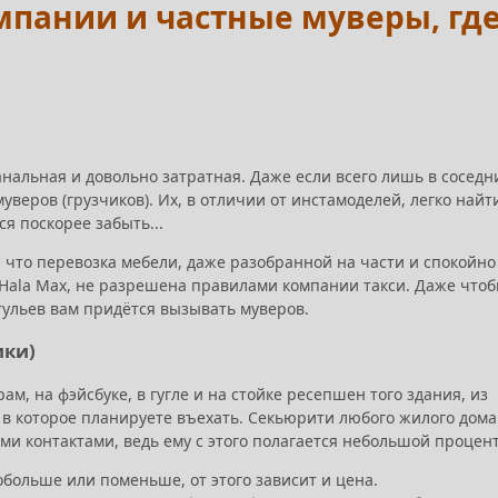
омпании и частные муверы, гд
анальная и довольно затратная. Даже если всего лишь в соседн
уверов (грузчиков). Их, в отличии от инстамоделей, легко найт
ся поскорее забыть...
, что перевозка мебели, даже разобранной на части и спокойно
Hala Max, не разрешена правилами компании такси. Даже что
тульев вам придётся вызывать муверов.
ики)
ам, на фэйсбуке, в гугле и на стойке ресепшен того здания, из
 в которое планируете въехать. Секьюрити любого жилого дома
ми контактами, ведь ему с этого полагается небольшой процент.
больше или поменьше, от этого зависит и цена.