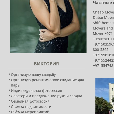
Частные 
Cheap Mover
Dubai Mover
Shift home 
Movers and 
Mover +971 
+ контакты 
+971503596
800-5865
+971556161
+971552442
ВИКТОРИЯ
+971554748
Организую вашу свадьбу
Организую романтическое свидание для
пары
Индивидуальная фотосессия
Лавстори и предложение руки и сердца
Семейная фотосессия
Съёмка недвижимости
Съёмка мероприятий