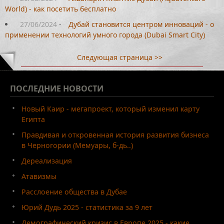
World) - как посетить бесплатно
27/06/2024
-
Дубай становится центром инноваций - о
применении технологий умного города (Dubai Smart City)
Следующая страница >>
ПОСЛЕДНИЕ
НОВОСТИ
Новый Каир - мегапроект, который изменил карту
Египта
Правдивая и откровенная история развития бизнеса
в Черногории (Мемуары, б-дь..)
Дереализация
Атавизмы
Расслоение общества в Дубае
Юрий Дудь 2025 - статистика за 9 лет
Демографический кризис в Европе 2025 - какие