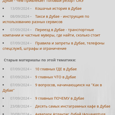
Дубае - чем привлекает топовый резорт ОАЭ
13/09/2024
-
Кошачья история в Дубае
08/09/2024
-
Такси в Дубае - инструкция по
использованию разных сервисов
07/09/2024
-
Переезд в Дубае - транспортные
компании и частные муверы, где найти, сколько стоит
07/09/2024
-
Правила и запреты в Дубае, телефоны
спецслужб, штрафы и ограничение
Старые материалы по этой тематике:
07/09/2024
-
10 главных ГДЕ в Дубае
07/09/2024
-
9 главных ЧТО в Дубае
07/09/2024
-
9 вопросов, начинающихся на "Как в
Дубае"
07/09/2024
-
9 главных ПОЧЕМУ в Дубае
23/08/2024
-
Десять самых инстаграмных кафе в Дубае
20/08/2024
-
Аквапарк Атлантис Дубай (Aquaventure