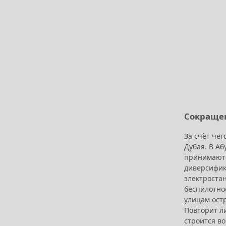
Сокращен
За счёт че
Дубая. В А
принимаютс
диверсифик
электроста
беспилотное
улицам остр
Повторит л
строится во