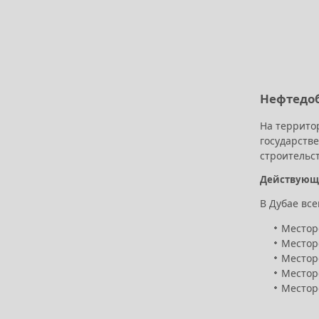
Нефтедоб
На террито
государств
строительс
Действующ
В Дубае вс
Местор
Месторо
Месторо
Месторо
Месторо