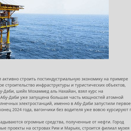
ал активно строить постиндустриальную экономику на примере
ое строительство инфраструктуры и туристических объектов,
-Даби, шейх Мохаммед аль Нахайан, взял курс на
е Абу-Даби уже запущена большая часть мощностей атомной
олнечных электростанций, именно в Абу-Даби запустили первое
 конец 2024 года, вагончики без водителя уже вовсю курсируют 
ладываются огромные средства, полученные от нефти. Город
овые проекты на островах Рим и Марьях, строится филиал музея