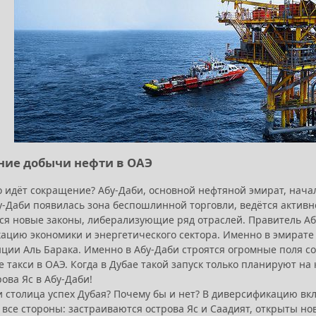
ие добычи нефти в ОАЭ
го идёт сокращение? Абу-Даби, основной нефтяной эмират, нач
бу-Даби появилась зона беспошлинной торговли, ведётся активн
я новые законы, либерализующие ряд отраслей. Правитель Абу
ацию экономики и энергетического сектора. Именно в эмират
нции Аль Барака. Именно в Абу-Даби строятся огромные поля с
 такси в ОАЭ. Когда в Дубае такой запуск только планируют на
ова Яс в Абу-Даби!
и столица успех Дубая? Почему бы и нет? В диверсификацию вк
 все стороны: застраиваются острова Яс и Саадият, открыты н