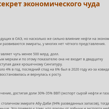
секрет экономического чуда
едущих в ОАЭ, но насколько же сильно влияние нефти на эконо
и развиваются эмираты, у многих нет чёткого представления.
тавляет чуть менее 500 млрд. долл.
ым меркам и по этому показателю она не входит в двадцатку
ступая даже крошечному Сингапуру.
ло 4% в год, последний спад на 6% был в 2020 году из-за ковида
осстановилась и вернулась к росту.
чение, достигая доли 30%-35% ВВП (экспорт сырой нефти и газа
 столичном эмирате Абу-Даби (94% разведанных запасов), тогд
ньше. Это привело к тому, что доходы от добычи и экспорта не