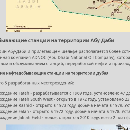
ывающие станции на территории Абу-Даби
рии Абу-Даби и прилегающем шельфе располагается более сот
енная компания ADNOC (Abu Dhabi National Oil Company), котор
твом и обслуживанием станций, переработкой нефти и произво
ие нефтедобывающие станции на территории Дубая
его 5 разработанных месторождений:
ождение Fateh - разрабатывается с 1969 года, установлено 47
ждение Fateh South West - открыто в 1972 году, установлено 2
ждение Rashid - открыто в 1973 году, добыча начата в 1979. У
ждение Falah - открыто в 1972 году, добыча начата в 1978. Ус
ждение Jalilah Field - новое, открыто в 2010 году, всего 2 плат