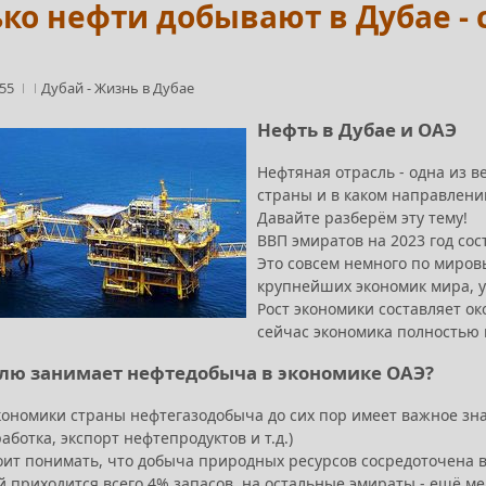
ко нефти добывают в Дубае - 
:55
Дубай
-
Жизнь в Дубае
Нефть в Дубае и ОАЭ
Нефтяная отрасль - одна из в
страны и в каком направлени
Давайте разберём эту тему!
ВВП эмиратов на 2023 год сос
Это совсем немного по миров
крупнейших экономик мира, у
Рост экономики составляет око
сейчас экономика полностью в
лю занимает нефтедобыча в экономике ОАЭ?
кономики страны нефтегазодобыча до сих пор имеет важное зна
ботка, экспорт нефтепродуктов и т.д.)
тоит понимать, что добыча природных ресурсов сосредоточена в
й приходится всего 4% запасов, на остальные эмираты - ещё ме