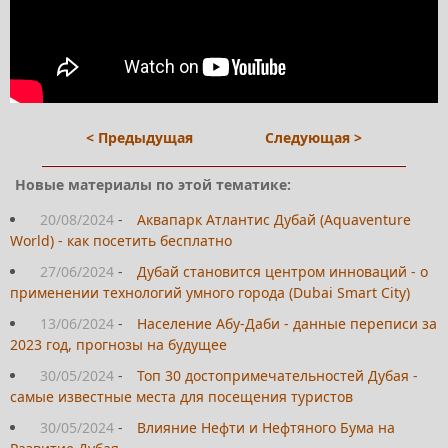
< Предыдущая
Следующая >
Новые материалы по этой тематике:
20/08/2024
-
Аквапарк Атлантис Дубай (Aquaventure
World) - как посетить бесплатно
27/06/2024
-
Дубай становится центром инноваций - о
применении технологий умного города (Dubai Smart City)
13/06/2024
-
Население Абу-Даби - данные переписи за
2023 год, прогнозы на будущее
30/05/2024
-
Топ 30 достопримечательностей Дубая -
самые известные места для посещения туристов
30/05/2024
-
Влияние Нефти и Нефтяного Бума на