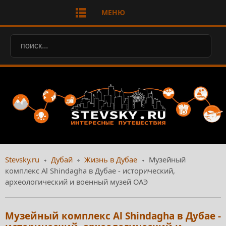
МЕНЮ
Stevsky.ru
Дубай
Жизнь в Дубае
Музейный
комплекс Al Shindagha в Дубае - исторический,
археологический и военный музей ОАЭ
Музейный комплекс Al Shindagha в Дубае -