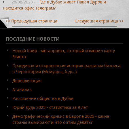
28/08/2023
-
Где в Дубае живёт Павел Дуров и
находится офис Телеграм?
<< Предыдущая страница
Следующая страница >>
ПОСЛЕДНИЕ
НОВОСТИ
Новый Каир - мегапроект, который изменил карту
Египта
Правдивая и откровенная история развития бизнеса
в Черногории (Мемуары, б-дь..)
Дереализация
Атавизмы
Расслоение общества в Дубае
Юрий Дудь 2025 - статистика за 9 лет
Демографический кризис в Европе 2025 - какие
страны вымирают и что с этим делать?