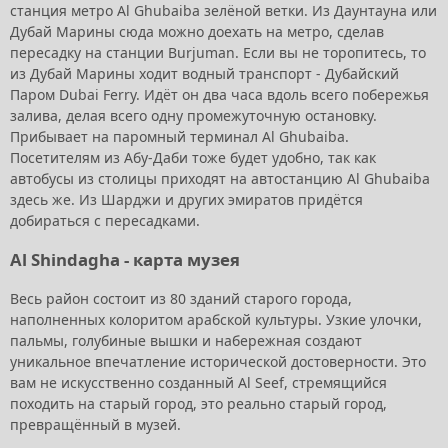
станция метро Al Ghubaiba зелёной ветки. Из Даунтауна или
Дубай Марины сюда можно доехать на метро, сделав
пересадку на станции Burjuman. Если вы не торопитесь, то
из Дубай Марины ходит водный транспорт - Дубайский
Паром Dubai Ferry. Идёт он два часа вдоль всего побережья
залива, делая всего одну промежуточную остановку.
Прибывает на паромный терминал Al Ghubaiba.
Посетителям из Абу-Даби тоже будет удобно, так как
автобусы из столицы приходят на автостанцию Al Ghubaiba
здесь же. Из Шарджи и других эмиратов придётся
добираться с пересадками.
Al Shindagha - карта музея
Весь район состоит из 80 зданий старого города,
наполненных колоритом арабской культуры. Узкие улочки,
пальмы, голубиные вышки и набережная создают
уникальное впечатление исторической достоверности. Это
вам не искусственно созданный Al Seef, стремящийся
походить на старый город, это реально старый город,
превращённый в музей.