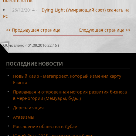
скачать на ПК
26/12/2014
-
Dying Light (Умирающий свет) скачать на
PC
<< Предыдущая страница
Следующая страница >>
Обновлено ( 01.09.2016 22:46 )
ПОСЛЕДНИЕ
НОВОСТИ
Новый Каир - мегапроект, который изменил карту
Египта
Правдивая и откровенная история развития бизнеса
в Черногории (Мемуары, б-дь..)
Дереализация
Атавизмы
Расслоение общества в Дубае
Юрий Дудь 2025 - статистика за 9 лет