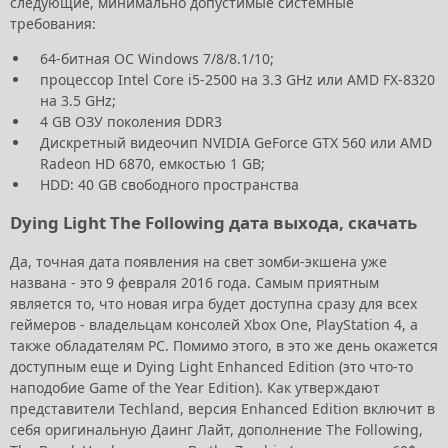
следующие, минимально допустимые системные
требования:
64-битная ОС Windows 7/8/8.1/10;
процессор Intel Core i5-2500 на 3.3 GHz или AMD FX-8320
на 3.5 GHz;
4 GB ОЗУ поколения DDR3
Дискретный видеочип NVIDIA GeForce GTX 560 или AMD
Radeon HD 6870, емкостью 1 GB;
HDD: 40 GB свободного пространства
Dying Light The Following дата выхода, скачать
Да, точная дата появления на свет зомби-экшена уже
названа - это 9 февраля 2016 года. Самым приятным
является то, что новая игра будет доступна сразу для всех
геймеров - владельцам консолей Xbox One, PlayStation 4, а
также обладателям PC. Помимо этого, в это же день окажется
доступным еще и Dying Light Enhanced Edition (это что-то
наподобие Game of the Year Edition). Как утверждают
представители Techland, версия Enhanced Edition включит в
себя оригинальную Даинг Лайт, дополнение The Following,