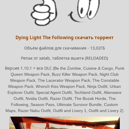
Dying Light The Following скачать торрент
Объём файлов для скачивания - 13,02ГБ
Репак от xatab, таблетка вшита (RELOADED)
Версия 1.10.1 + все DLC (
Be the Zombie,
Cuisine & Cargo,
Punk
Queen Weapon Pack,
Buzz Killer Weapon Pack,
Night Club
Weapon Pack,
The Lacerator Weapon Pack,
The Constable
Weapon Pack,
Wrench Kiss Weapon Pack,
Ninja Outfit,
Urban
Explorer Outfit,
Special Agent Outfit,
Techland Outfit,
Alienware
Outfit,
Nvidia Outfit,
Razer Outfit,
The Bozak Horde,
The
Following,
Season Pass,
Ultimate Survivor Bundle,
Custom
Maps,
Razer Nabu Outfit,
Outfit and Livery 1,
Outfit and Livery 2)