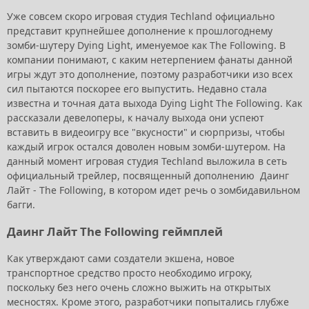
Уже совсем скоро игровая студия Techland официально
представит крупнейшее дополнение к прошлогоднему
зомби-шутеру Dying Light, именуемое как The Following. В
компании понимают, с каким нетерпением фанаты данной
игры ждут это дополнение, поэтому разработчики изо всех
сил пытаются поскорее его выпустить. Недавно стала
известна и точная дата выхода Dying Light The Following. Как
рассказали девелоперы, к началу выхода они успеют
вставить в видеоигру все "вкусности" и сюрпризы, чтобы
каждый игрок остался доволен новым зомби-шутером. На
данный момент игровая студия Techland выложила в сеть
официальный трейлер, посвященный дополнению Даинг
Лайт - The Following, в котором идет речь о зомбидавильном
багги.
Даинг Лайт The Following геймплей
Как утверждают сами создатели экшена, новое
транспортное средство просто необходимо игроку,
поскольку без него очень сложно выжить на открытых
месностях. Кроме этого, разработчики попытались глубже