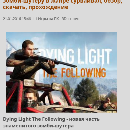
зомби-шутеру в жанре сурвайвал, обзор,
скачать, прохождение
21.01.2016 15:46
Игры на ПК
-
3D-экшен
Dying Light The Following - новая часть
знаменитого зомби-шутера