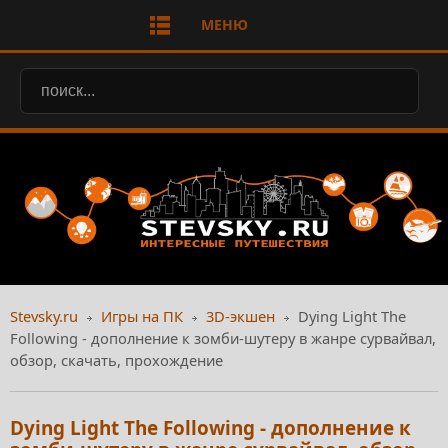
МЕНЮ
Stevsky.ru
Игры на ПК
3D-экшен
Dying Light The
Following - дополнение к зомби-шутеру в жанре сурвайвал,
обзор, скачать, прохождение
Dying Light The Following - дополнение к