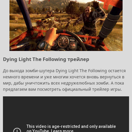
Dying Light The Following трейлер
До выхода зомби-шутера Dying Light The Following остается
немного времени и уже многим хочется вновь вернуться в
мир, дабы уничтожить всех недружелюбных зомби. А пока
предлагаем вам посмотреть официальный трейлер игры.