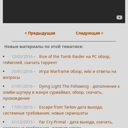
< Предыдущая
Следующая >
Новые материалы по этой тематике:
12/02/2016
-
Rise of the Tomb Raider на PC обзор,
геймплей, скачать торрент
25/01/2016
-
Игра Warframe обзор, wiki и ответы на
вопросы
21/01/2016
-
Dying Light The Following - дополнение к
зомби-шутеру в жанре сурвайвал, обзор, скачать,
прохождение
17/01/2016
-
Escape from Tarkov дата выхода,
системные требования, новые скриншоты
31/12/2015
-
Far Cry Primal - дата выхода, скачать,
системные требования, история серии