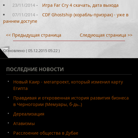
23/11/2014
-
Игра Far Cry 4 скачать, дата выхода
07/11/2014
-
CDF Ghostship (корабль-призрак) - уже в
раннем доступе
<< Предыдущая страница
Следующая страница >>
Обновлено ( 05.12.2015 05:22 )
ПОСЛЕДНИЕ
НОВОСТИ
Новый Каир - мегапроект, который изменил карту
Египта
Правдивая и откровенная история развития бизнеса
в Черногории (Мемуары, б-дь..)
Дереализация
Атавизмы
Расслоение общества в Дубае