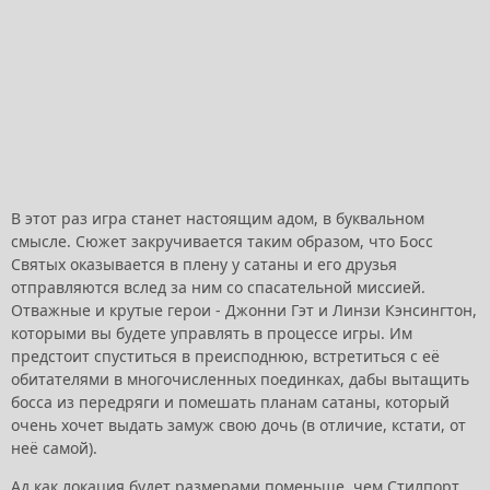
В этот раз игра станет настоящим адом, в буквальном
смысле. Сюжет закручивается таким образом, что Босс
Святых оказывается в плену у сатаны и его друзья
отправляются вслед за ним со спасательной миссией.
Отважные и крутые герои - Джонни Гэт и Линзи Кэнсингтон,
которыми вы будете управлять в процессе игры. Им
предстоит спуститься в преисподнюю, встретиться с её
обитателями в многочисленных поединках, дабы вытащить
босса из передряги и помешать планам сатаны, который
очень хочет выдать замуж свою дочь (в отличие, кстати, от
неё самой).
Ад как локация будет размерами поменьше, чем Стилпорт,