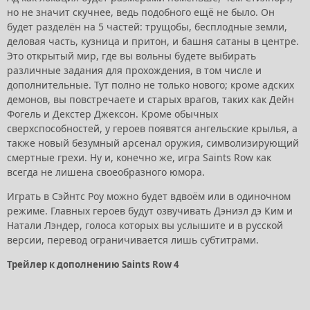
но не значит скучнее, ведь подобного ещё не было. Он
будет разделён на 5 частей: трущобы, бесплодные земли,
деловая часть, кузница и притон, и башня сатаны в центре.
Это открытый мир, где вы вольны будете выбирать
различные задания для прохождения, в том числе и
дополнительные. Тут полно не только нового; кроме адских
демонов, вы повстречаете и старых врагов, таких как Дейн
Фогель и Декстер Джексон. Кроме обычных
сверхспособностей, у героев появятся ангельские крылья, а
также новый безумный арсенал оружия, символизирующий
смертные грехи. Ну и, конечно же, игра Saints Row как
всегда не лишена своеобразного юмора.
Играть в Сэйнтс Роу можно будет вдвоём или в одиночном
режиме. Главных героев будут озвучивать Дэниэл дэ Ким и
Натали Лэндер, голоса которых вы услышите и в русской
версии, перевод ограничивается лишь субтитрами.
Трейлер к дополнению Saints Row 4