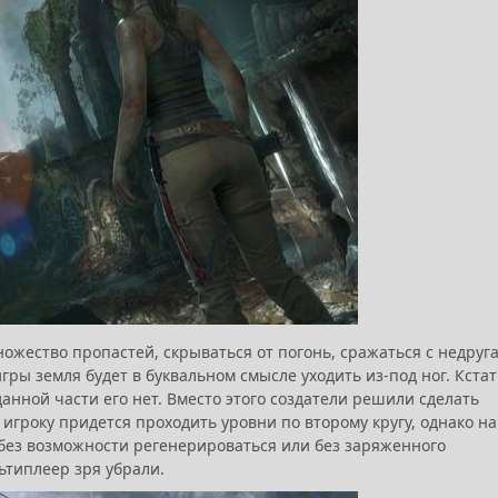
ожество пропастей, скрываться от погонь, сражаться с недруг
ры земля будет в буквальном смысле уходить из-под ног. Кстат
анной части его нет. Вместо этого создатели решили сделать
о игроку придется проходить уровни по второму кругу, однако на
 без возможности регенерироваться или без заряженного
ьтиплеер зря убрали.