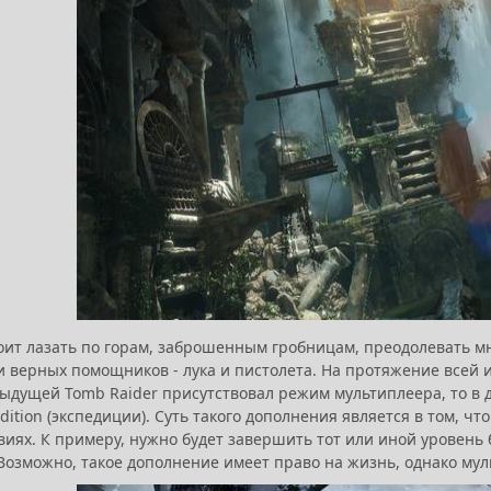
оит лазать по горам, заброшенным гробницам, преодолевать мн
верных помощников - лука и пистолета. На протяжение всей иг
ыдущей Tomb Raider присутствовал режим мультиплеера, то в д
ition (экспедиции). Суть такого дополнения является в том, чт
овиях. К примеру, нужно будет завершить тот или иной уровень
Возможно, такое дополнение имеет право на жизнь, однако мул