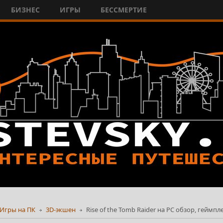
БИЗНЕС
ИГРЫ
БЕССМЕРТИЕ
Игры на ПК
3D-экшен
Rise of the Tomb Raider на PC обзор, геймпл