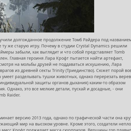
олучили долгожданное продолжение Томб Райдера под название
е ту же старую игру. Почему в студии Crystal Dynamics решили
геймеры забыли, как выглядит и что собой представляет Tomb
ален. Главная героиня Лара Крофт пытается найти артефакт,
смотря на мольбы друзей не поддаваться искушению, Лара
агов из древней секты Trinity (Триединство). Сюжет порой во
а умеет разделывать тушки животных, однако перерезать вере
о индивидуальной защиты органов дыхания) каким-то образом
. Однако, это все мелкие детали, пускай и досадные, - они
mb Raider.
инает версию 2013 года, однако по графической части она кру
ужающий мир на высоком уровне. Кроме этого, создатели непло
уд мисс Крофт поджидает масса сюрпризов. Вершины гор плавн