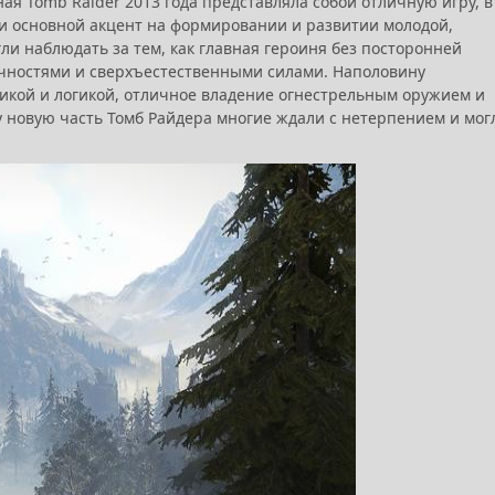
ая Tomb Raider 2013 года представляла собой отличную игру, в
и основной акцент на формировании и развитии молодой,
ли наблюдать за тем, как главная героиня без посторонней
чностями и сверхъестественными силами. Наполовину
кой и логикой, отличное владение огнестрельным оружием и
му новую часть Томб Райдера многие ждали с нетерпением и мог