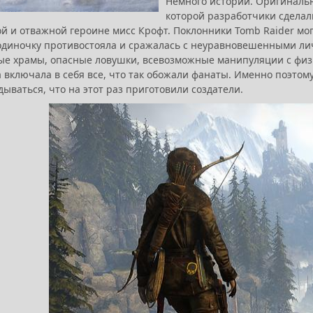
Немного истории. Оригинальн
которой разработчики сделал
й и отважной героине мисс Крофт. Поклонники Tomb Raider мог
одиночку противостояла и сражалась с неуравновешенными ли
е храмы, опасные ловушки, всевозможные манипуляции с физи
а включала в себя все, что так обожали фанаты. Именно поэто
дываться, что на этот раз приготовили создатели.