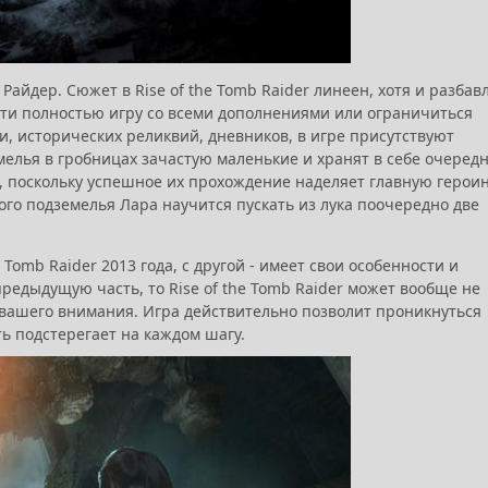
айдер. Сюжет в Rise of the Tomb Raider линеен, хотя и разбав
ти полностью игру со всеми дополнениями или ограничиться
 исторических реликвий, дневников, в игре присутствуют
лья в гробницах зачастую маленькие и хранят в себе очеред
и, поскольку успешное их прохождение наделяет главную герои
го подземелья Лара научится пускать из лука поочередно две
Tomb Raider 2013 года, с другой - имеет свои особенности и
редыдущую часть, то Rise of the Tomb Raider может вообще не
т вашего внимания. Игра действительно позволит проникнуться
 подстерегает на каждом шагу.