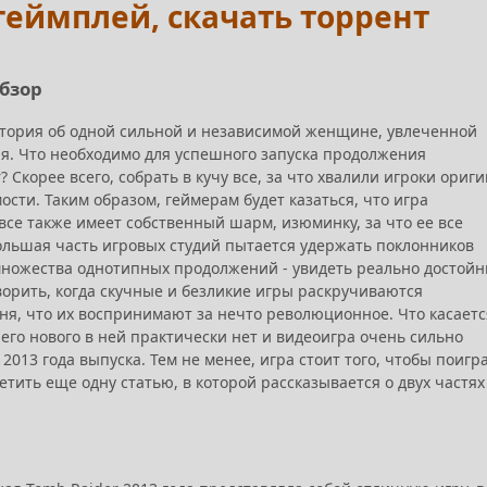
, геймплей, скачать торрент
обзор
 история об одной сильной и независимой женщине, увлеченной
я. Что необходимо для успешного запуска продолжения
 Скорее всего, собрать в кучу все, за что хвалили игроки ориг
ости. Таким образом, геймерам будет казаться, что игра
все также имеет собственный шарм, изюминку, за что ее все
большая часть игровых студий пытается удержать поклонников
множества однотипных продолжений - увидеть реально достой
ворить, когда скучные и безликие игры раскручиваются
вня, что их воспринимают за нечто революционное. Что касаетс
ичего нового в ней практически нет и видеоигра очень сильно
 2013 года выпуска.
Тем не менее, игра стоит того, чтобы поигр
етить еще одну статью, в которой рассказывается о двух частях