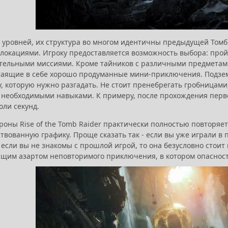
уровней, их структура во многом идентичны предыдущей Томб Р
локациями. Игроку предоставляется возможность выбора: прой
тельными миссиями. Кроме тайников с различными предметами,
таящие в себе хорошо продуманные мини-приключения. Подземе
у, которую нужно разгадать. Не стоит пренебрегать гробницам
 необходимыми навыками. К примеру, после прохождения перво
оли секунд.
роны Rise of the Tomb Raider практически полностью повторяет 
вованную графику. Проще сказать так - если вы уже играли в п
 если вы не знакомы с прошлой игрой, то она безусловно стои
щим азартом неповторимого приключения, в котором опасность