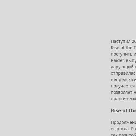
Наступил 2
Rise of the
поступить и
Raider, вып
дарующий в
отправилас
непредсказ
получается
позволяет н
практически
Rise of t
Продолжени
выросла. Р
так разноо