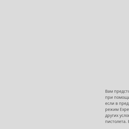
Вам предст
при помощи 
если в пред
режим Exped
других усл
пистолета. 