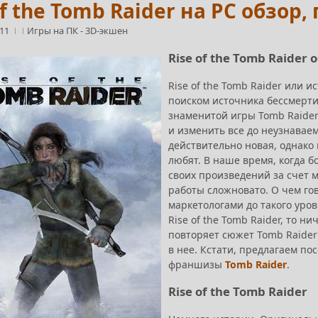
of the Tomb Raider на PC обзор
:11
Игры на ПК
-
3D-экшен
Rise of the Tomb Raider 
Rise of the Tomb Raider или
поиском источника бессмерти
знаменитой игры Tomb Raider?
и изменить все до неузнаваем
действительно новая, однако 
любят. В наше время, когда 
своих произведений за счет 
работы сложновато. О чем го
маркетологами до такого уро
Rise of the Tomb Raider, то н
повторяет сюжет Tomb Raider
в нее.
Кстати, предлагаем пос
франшизы
Tomb Raider
.
Rise of the Tomb Raider