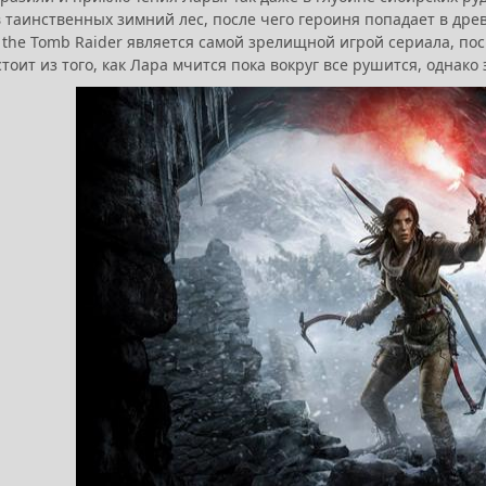
в таинственных зимний лес, после чего героиня попадает в д
f the Tomb Raider является самой зрелищной игрой сериала, п
стоит из того, как Лара мчится пока вокруг все рушится, однако 