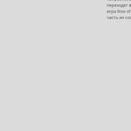
переходят 
игра Rise o
часть их со