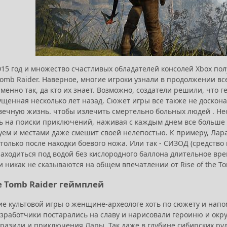
015 год и множество счастливых обладателей консолей Xbox п
 Tomb Raider. Наверное, многие игроки узнали в продолжении вс
менно так, да кто их знает. Возможно, создатели решили, что 
ущенная несколько лет назад. Сюжет игры все также не доскон
ечную жизнь. чтобы излечить смертельно больных людей . Не
ь на поиски приключений, наживая с каждым днем все больше вр
уем и местами даже смешит своей нелепостью. К примеру, Лар
 только после находки боевого ножа. Или так - СИЗОД (средств
аходиться под водой без кислородного баллона длительное время
 никак не сказываются на общем впечатлении от Rise of the To
he Tomb Raider геймплей
е культовой игры о женщине-археологе хоть по сюжету и напом
азработчики постарались на славу и нарисовали героиню и окр
бразили и приключения Лары. Так даже в глубине сибирских р