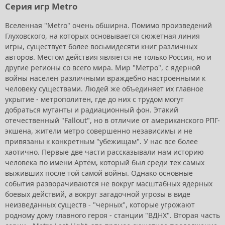
Серия игр Metro
Вселенная "Metro" очень обширна. Помимо произведений
Глуховского, на которых основывается сюжетная линия
игры, существует более восьмидесяти книг различных
авторов. Местом действия является не только Россия, но и
другие регионы со всего мира. Мир "Метро", с ядерной
войны населен различными враждебно настроенными к
человеку существами. Людей же объединяет их главное
укрытие - метрополитен, где до них с трудом могут
добраться мутанты и радиационный фон. Этакий
отечественный "Fallout", но в отличие от американского РПГ-
экшена, жители метро совершенно независимы и не
привязаны к конкретным "убежищам". У нас все более
хаотично. Первые две части рассказывали нам историю
человека по имени Артём, который был среди тех самых
выживших после той самой войны. Однако основные
события разворачиваются не вокруг масштабных ядерных
боевых действий, а вокруг загадочной угрозы в виде
неизведанных существ - "черных", которые угрожают
родному дому главного героя - станции "ВДНХ". Вторая часть