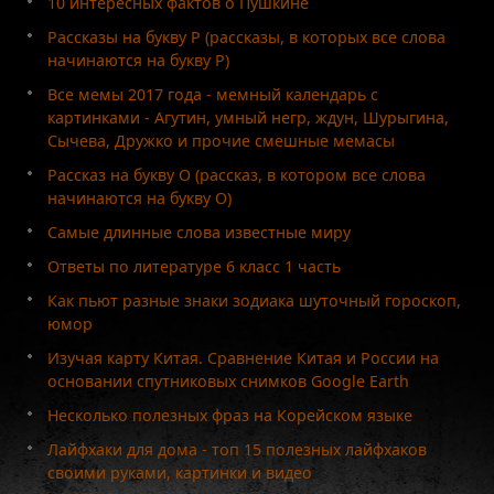
10 интересных фактов о Пушкине
Рассказы на букву Р (рассказы, в которых все слова
начинаются на букву Р)
Все мемы 2017 года - мемный календарь с
картинками - Агутин, умный негр, ждун, Шурыгина,
Сычева, Дружко и прочие смешные мемасы
Рассказ на букву О (рассказ, в котором все слова
начинаются на букву О)
Самые длинные слова известные миру
Ответы по литературе 6 класс 1 часть
Как пьют разные знаки зодиака шуточный гороскоп,
юмор
Изучая карту Китая. Сравнение Китая и России на
основании спутниковых снимков Google Earth
Несколько полезных фраз на Корейском языке
Лайфхаки для дома - топ 15 полезных лайфхаков
своими руками, картинки и видео