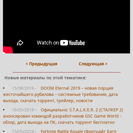
< Предыдущая
Следующая >
Новые материалы по этой тематике:
15/08/2018
-
DOOM Eternal 2019 – новая порция
жесточайшего рубилова – системные требования, дата
выхода, скачать торрент, трейлер, новости
16/05/2018
-
Официально: S.T.A.L.K.E.R. 2 (СТАЛКЕР 2)
анонсирован командой разработчиков GSC Game World -
обзор, дата выхода на ПК, скачать торрент бесплатно
15/05/2018
-
Fortnite Battle Royale (Фортнайт Батл