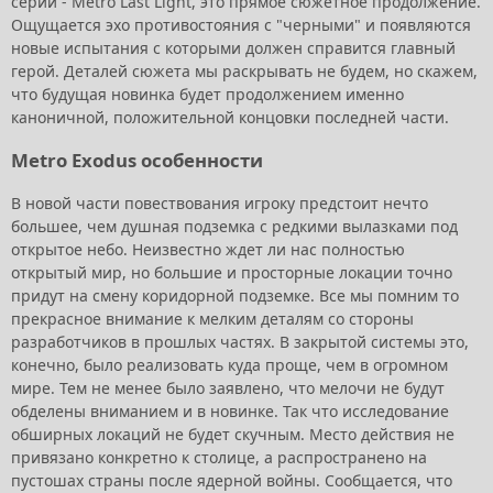
серии - Metro Last Light, это прямое сюжетное продолжение.
Ощущается эхо противостояния с "черными" и появляются
новые испытания с которыми должен справится главный
герой. Деталей сюжета мы раскрывать не будем, но скажем,
что будущая новинка будет продолжением именно
каноничной, положительной концовки последней части.
Metro Exodus особенности
В новой части повествования игроку предстоит нечто
большее, чем душная подземка с редкими вылазками под
открытое небо. Неизвестно ждет ли нас полностью
открытый мир, но большие и просторные локации точно
придут на смену коридорной подземке. Все мы помним то
прекрасное внимание к мелким деталям со стороны
разработчиков в прошлых частях. В закрытой системы это,
конечно, было реализовать куда проще, чем в огромном
мире. Тем не менее было заявлено, что мелочи не будут
обделены вниманием и в новинке. Так что исследование
обширных локаций не будет скучным. Место действия не
привязано конкретно к столице, а распространено на
пустошах страны после ядерной войны. Сообщается, что