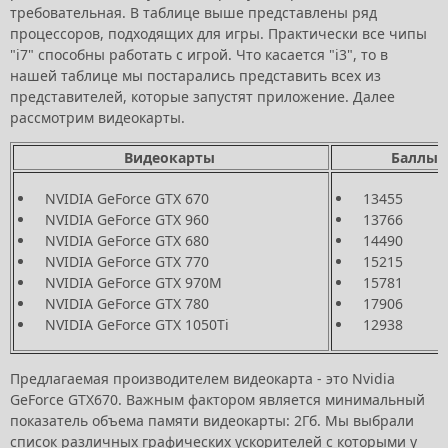
требовательная. В таблице выше представлены ряд
процессоров, подходящих для игры. Практически все чипы
"i7" способны работать с игрой. Что касается "i3", то в
нашей таблице мы постарались представить всех из
представителей, которые запустят приложение. Далее
рассмотрим видеокарты.
Видеокарты
Баллы 
NVIDIA GeForce GTX 670
13455
NVIDIA GeForce GTX 960
13766
NVIDIA GeForce GTX 680
14490
NVIDIA GeForce GTX 770
15215
NVIDIA GeForce GTX 970M
15781
NVIDIA GeForce GTX 780
17906
NVIDIA GeForce GTX 1050Ti
12938
Предлагаемая производителем видеокарта - это Nvidia
GeForce GTX670. Важным фактором является минимальный
показатель объема памяти видеокарты: 2Гб. Мы выбрали
список различных графических ускорителей с которыми у