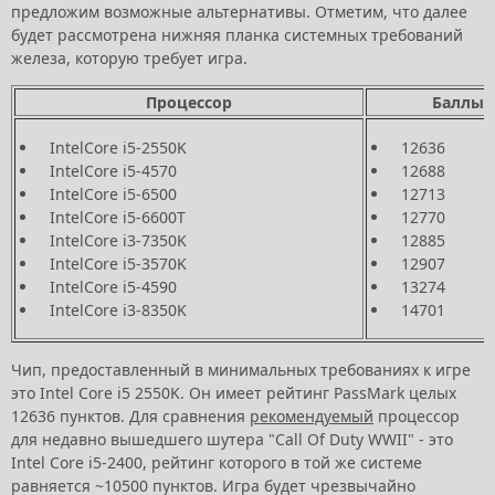
предложим возможные альтернативы. Отметим, что далее
будет рассмотрена нижняя планка системных требований
железа, которую требует игра.
Процессор
Баллы 
IntelCore i5-2550K
12636
IntelCore i5-4570
12688
IntelCore i5-6500
12713
IntelCore i5-6600T
12770
IntelCore i3-7350K
12885
IntelCore i5-3570K
12907
IntelCore i5-4590
13274
IntelCore i3-8350K
14701
Чип, предоставленный в минимальных требованиях к игре
это Intel Core i5 2550K. Он имеет рейтинг PassMark целых
12636 пунктов. Для сравнения
рекомендуемый
процессор
для недавно вышедшего шутера "Call Of Duty WWII" - это
Intel Core i5-2400, рейтинг которого в той же системе
равняется ~10500 пунктов. Игра будет чрезвычайно