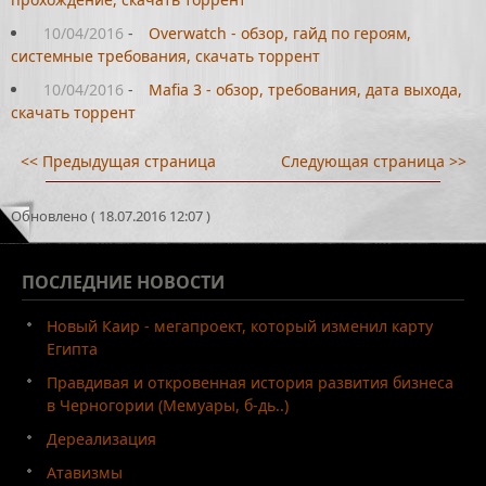
10/04/2016
-
Overwatch - обзор, гайд по героям,
системные требования, скачать торрент
10/04/2016
-
Mafia 3 - обзор, требования, дата выхода,
скачать торрент
<< Предыдущая страница
Следующая страница >>
Обновлено ( 18.07.2016 12:07 )
ПОСЛЕДНИЕ
НОВОСТИ
Новый Каир - мегапроект, который изменил карту
Египта
Правдивая и откровенная история развития бизнеса
в Черногории (Мемуары, б-дь..)
Дереализация
Атавизмы