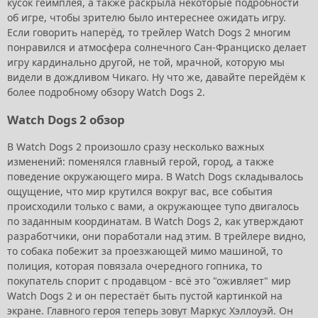
кусок геймплея, а также раскрыла некоторые подробности
об игре, чтобы зрителю было интереснее ожидать игру.
Если говорить наперёд, то трейлер Watch Dogs 2 многим
понравился и атмосфера солнечного Сан-Франциско делает
игру кардинально другой, не той, мрачной, которую мы
видели в дождливом Чикаго. Ну что же, давайте перейдём к
более подробному обзору Watch Dogs 2.
Watch Dogs 2 обзор
В Watch Dogs 2 произошло сразу несколько важных
изменений: поменялся главный герой, город, а также
поведение окружающего мира. В Watch Dogs складывалось
ощущение, что мир крутился вокруг вас, все события
происходили только с вами, а окружающее тупо двигалось
по заданным координатам. В Watch Dogs 2, как утверждают
разработчики, они поработали над этим. В трейлере видно,
то собака побежит за проезжающей мимо машиной, то
полиция, которая повязала очередного гопника, то
покупатель спорит с продавцом - всё это "оживляет" мир
Watch Dogs 2 и он перестаёт быть пустой картинкой на
экране. Главного героя теперь зовут Маркус Хэллоуэй. Он