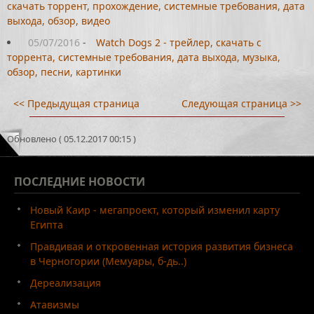
скачать торрент, прохождение, системные требования, дата
выхода, обзор, видео
05/07/2016
-
Watch Dogs 2 - трейлер, скачать с
торрента, системные требования, дата выхода, музыка,
обзор, песни, картинки
<< Предыдущая страница
Следующая страница >>
Обновлено ( 05.12.2017 00:15 )
ПОСЛЕДНИЕ
НОВОСТИ
Новый Каир - мегапроект, который изменил карту
Египта
Правдивая и откровенная история развития бизнеса
в Черногории (Мемуары, б-дь..)
Дереализация
Атавизмы