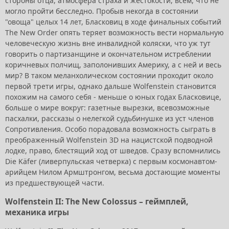
стороны отца, атмосфера страха и жестокости, всем, что не
могло пройти бесследно. Пробыв некогда в состоянии
"овоща" целых 14 лет, Бласковиц в ходе финальных событий
The New Order опять теряет возможность вести нормальную
человеческую жизнь вне инвалидной коляски, что уж тут
говорить о партизанщине и окончательном истреблении
коричневых полчищ, заполонивших Америку, а с ней и весь
мир? В таком меланхолическом состоянии проходит около
первой трети игры, однако дальше Wolfenstein становится
похожим на самого себя - меньше о юных годах Бласковице,
больше о мире вокруг: газетные вырезки, всевозможные
пасхалки, рассказы о нелегкой судьбинушке из уст членов
Сопротивления. Особо порадовала возможность сыграть в
преображенный Wolfenstein 3D на нацистской подводной
лодке, право, блестящий ход от шведов. Сразу вспомнились
Die Käfer (ливерпульская четверка) с первым космонавтом-
арийцем Нилом Армштронгом, весьма достающие моменты
из предшествующей части.
Wolfenstein II: The New Colossus – геймплей,
механика игры