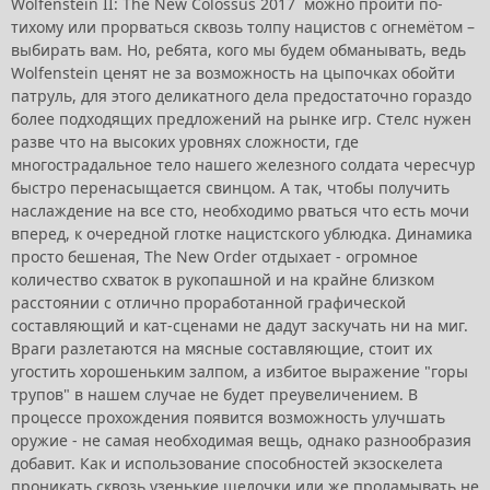
Wolfenstein II: The New Colossus 2017 можно пройти по-
тихому или прорваться сквозь толпу нацистов с огнемётом –
выбирать вам. Но, ребята, кого мы будем обманывать, ведь
Wolfenstein ценят не за возможность на цыпочках обойти
патруль, для этого деликатного дела предостаточно гораздо
более подходящих предложений на рынке игр. Стелс нужен
разве что на высоких уровнях сложности, где
многострадальное тело нашего железного солдата чересчур
быстро перенасыщается свинцом. А так, чтобы получить
наслаждение на все сто, необходимо рваться что есть мочи
вперед, к очередной глотке нацистского ублюдка. Динамика
просто бешеная, The New Order отдыхает - огромное
количество схваток в рукопашной и на крайне близком
расстоянии с отлично проработанной графической
составляющий и кат-сценами не дадут заскучать ни на миг.
Враги разлетаются на мясные составляющие, стоит их
угостить хорошеньким залпом, а избитое выражение "горы
трупов" в нашем случае не будет преувеличением. В
процессе прохождения появится возможность улучшать
оружие - не самая необходимая вещь, однако разнообразия
добавит. Как и использование способностей экзоскелета
проникать сквозь узенькие щелочки или же проламывать не