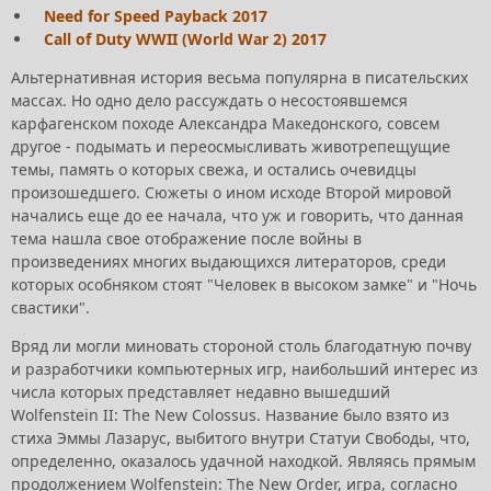
Need for Speed Payback 2017
Call of Duty WWII (World War 2) 2017
Альтернативная история весьма популярна в писательских
массах. Но одно дело рассуждать о несостоявшемся
карфагенском походе Александра Македонского, совсем
другое - подымать и переосмысливать животрепещущие
темы, память о которых свежа, и остались очевидцы
произошедшего. Сюжеты о ином исходе Второй мировой
начались еще до ее начала, что уж и говорить, что данная
тема нашла свое отображение после войны в
произведениях многих выдающихся литераторов, среди
которых особняком стоят "Человек в высоком замке" и "Ночь
свастики".
Вряд ли могли миновать стороной столь благодатную почву
и разработчики компьютерных игр, наибольший интерес из
числа которых представляет недавно вышедший
Wolfenstein II: The New Colossus. Название было взято из
стиха Эммы Лазарус, выбитого внутри Статуи Свободы, что,
определенно, оказалось удачной находкой. Являясь прямым
продолжением Wolfenstein: The New Order, игра, согласно