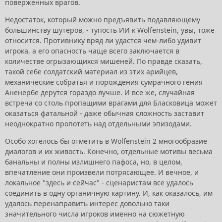
поверженных врагов.
Недостаток, который можно предъявить подавляющему
большинству шутеров, - тупость ИИ к Wolfenstein, увы, тоже
относится. Противнику вряд ли удастся чем-либо удивит
игрока, а его опасность чаще всего заключается в
количестве огрызающихся мишеней. По правде сказать,
такой себе солдатский материал из этих арийцев,
механические собратья и порождения сумрачного гения
Аненербе дерутся гораздо лучше. И все же, случайная
встреча со столь пропащими врагами для Бласковица может
оказаться фатальной - даже обычная сложность заставит
неоднократно пропотеть над отдельными эпизодами.
Особо хотелось бы отметить в Wolfenstein 2 многообразие
диалогов и их живость. Конечно, отдельные мотивы весьма
банальны и полны излишнего пафоса, но, в целом,
впечатление они произвели потрясающее. И вечное, и
локальное "здесь и сейчас" - сценаристам все удалось
соединить в одну органичную картину. И, как оказалось, им
удалось перенаправить интерес довольно таки
значительного числа игроков именно на сюжетную