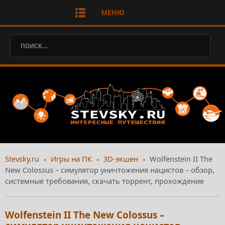
МЕНЮ
Stevsky.ru
Игры на ПК
3D-экшен
Wolfenstein II The
New Colossus – симулятор уничтожения нацистов – обзор,
системные требования, скачать торрент, прохождение
Wolfenstein II The New Colossus –