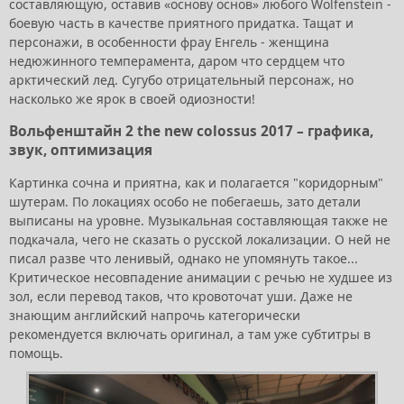
составляющую, оставив «основу основ» любого Wolfenstein -
боевую часть в качестве приятного придатка. Тащат и
персонажи, в особенности фрау Енгель - женщина
недюжинного темперамента, даром что сердцем что
арктический лед. Сугубо отрицательный персонаж, но
насколько же ярок в своей одиозности!
Вольфенштайн 2 the new colossus 2017 – графика,
звук, оптимизация
Картинка сочна и приятна, как и полагается "коридорным"
шутерам. По локациях особо не побегаешь, зато детали
выписаны на уровне. Музыкальная составляющая также не
подкачала, чего не сказать о русской локализации. О ней не
писал разве что ленивый, однако не упомянуть такое...
Критическое несовпадение анимации с речью не худшее из
зол, если перевод таков, что кровоточат уши. Даже не
знающим английский напрочь категорически
рекомендуется включать оригинал, а там уже субтитры в
помощь.