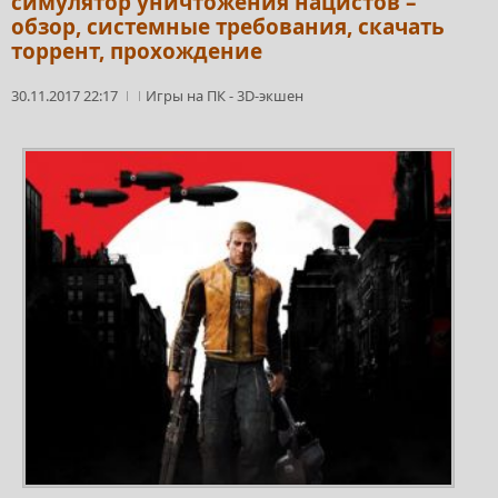
симулятор уничтожения нацистов –
обзор, системные требования, скачать
торрент, прохождение
30.11.2017 22:17
Игры на ПК
-
3D-экшен