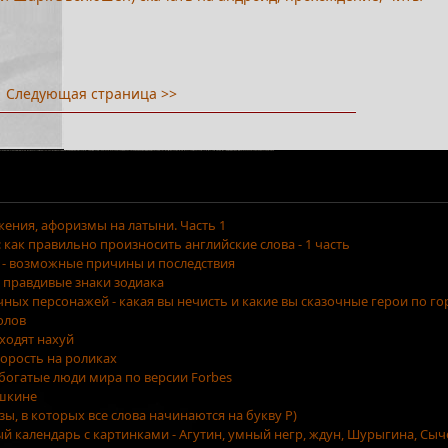
Следующая страница >>
ения, афоризмы на латыни. Часть 1
как правильно произносить английские слова - 1 часть
 - возможные причины и последствия
 правдивые знаки зодиака
очных персонажей - какая вы нечисть и какие вы сказочные герои по г
олов
уходят нахуй
орость на роликах
 богатые люди мира по версии Forbes
ушкине
азы, в которых все слова начинаются на букву Р)
ый календарь с картинками - Агутин, умный негр, ждун, Шурыгина, Сыч