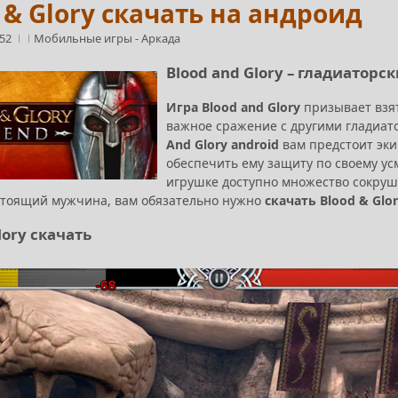
 & Glory скачать на андроид
:52
Мобильные игры
-
Аркада
Blood and Glory – гладиаторс
Игра Blood and Glory
призывает взят
важное сражение с другими гладиато
And Glory android
вам предстоит эки
обеспечить ему защиту по своему ус
игрушке доступно множество сокруши
стоящий мужчина, вам обязательно нужно
скачать Blood & Glo
lory скачать