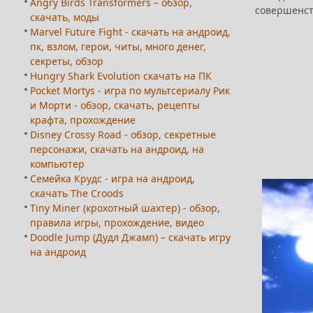
Angry Birds Transformers – обзор,
совершенств
скачать, моды
Marvel Future Fight - скачать на андроид,
пк, взлом, герои, читы, много денег,
секреты, обзор
Hungry Shark Evolution скачать на ПК
Pocket Mortys - игра по мультсериалу Рик
и Морти - обзор, скачать, рецепты
крафта, прохождение
Disney Crossy Road - обзор, секретные
персонажи, скачать на андроид, на
компьютер
Семейка Крудс - игра на андроид,
скачать The Croods
Tiny Miner (крохотный шахтер) - обзор,
правила игры, прохождение, видео
Doodle Jump (Дудл Джамп) – скачать игру
на андроид