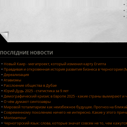
ПОСЛЕДНИЕ
НОВОСТИ
Новый Каир - мегапроект, который изменил карту Египта
Правдивая и откровенная история развития бизнеса в Черногории (М
Дереализация
Атавизмы
Расслоение общества в Дубае
Юрий Дудь 2025 - статистика за 9 лет
Демографический кризис в Европе 2025 - какие страны вымирают и ч
О чём думают синтозавры
Мировой тоталитаризм как неизбежное будущее. Прогноз на ближа
Современному поколению ничего не интересно. Какие у этого причи
Monteamour
Черногорский язык: слова, которые значат совсем не то, чем кажутс