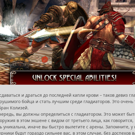
сдаваться и драться до последней капли крови – таков девиз г
крушимого бойца и стать лучшим среди гладиаторов. Это очень
бран Колизей.
чередь, вы должны определиться с гладиатором. Это может быт
оружия в этом экшене с видом от третьего лица, как говорится
ь уникальна, иначе вы быстро вылетите с арены. Запомните, у 
рники будут гораздо сильнее вас, в этом случае, без доспехов