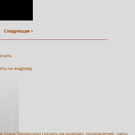
Следующая >
качать
чать на андроид
нгри Шарк Эволюшен) скачать на андроид, прохождение, читы