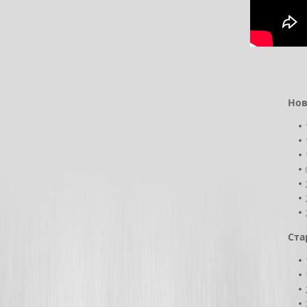
Нов
Ста