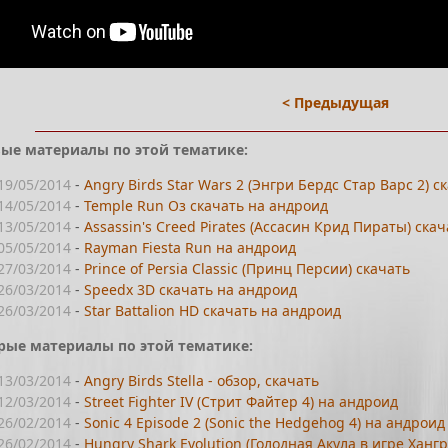
< Предыдущая
ые материалы по этой тематике:
19/05/2014
-
Angry Birds Star Wars 2 (Энгри Бердс Стар Варс 2) с
14/05/2014
-
Temple Run Оз скачать на андроид
13/05/2014
-
Assassin's Creed Pirates (Ассасин Крид Пираты) ска
05/05/2014
-
Rayman Fiesta Run на андроид
27/03/2014
-
Prince of Persia Classic (Принц Персии) скачать
26/03/2014
-
Speedx 3D скачать на андроид
26/03/2014
-
Star Battalion HD скачать на андроид
рые материалы по этой тематике:
13/03/2014
-
Angry Birds Stella - обзор, скачать
12/03/2014
-
Street Fighter IV (Стрит Файтер 4) на андроид
26/02/2014
-
Sonic 4 Episode 2 (Sonic the Hedgehog 4) на андроид
26/02/2014
-
Hungry Shark Evolution (Голодная Акула в игре Ха