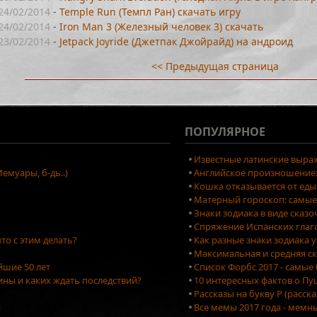
24/02/2014
-
Temple Run (Темпл Ран) скачать игру
24/02/2014
-
Iron Man 3 (Железный человек 3) скачать
23/02/2014
-
Jetpack Joyride (Джетпак Джойрайд) на андроид
<< Предыдущая страница
ПОПУЛЯРНОЕ
Известные латинские выраж
емуары, б-дь..)
Английское произношение: 
Кошка отказывается от еды
Матерный гороскоп: самые
Знаки зодиака в виде сказ
Спряжение Испанских глаг
то с этим делать?
Как разные знаки зодиака 
Максимальная и средняя ск
йшие 50 лет
Список Форбс 2017 - самые
ны и каких ждать последствий?
10 интересных фактов о П
Рассказы на букву Р (расск
я
Все мемы 2017 года - мемн