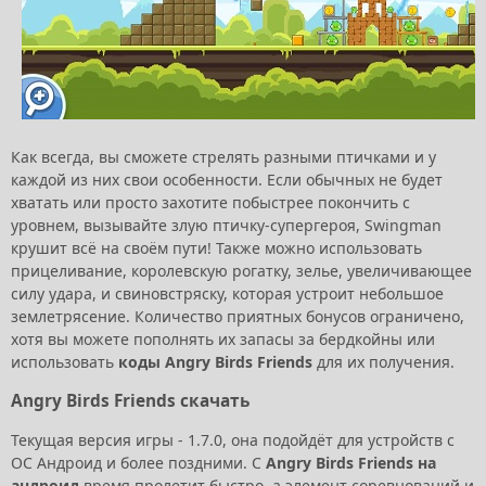
Как всегда, вы сможете стрелять разными птичками и у
каждой из них свои особенности. Если обычных не будет
хватать или просто захотите побыстрее покончить с
уровнем, вызывайте злую птичку-супергероя, Swingman
крушит всё на своём пути! Также можно использовать
прицеливание, королевскую рогатку, зелье, увеличивающее
силу удара, и свиновстряску, которая устроит небольшое
землетрясение. Количество приятных бонусов ограничено,
хотя вы можете пополнять их запасы за бердкойны или
использовать
коды Angry Birds Friends
для их получения.
Angry Birds Friends скачать
Текущая версия игры - 1.7.0, она подойдёт для устройств с
ОС Андроид и более поздними. С
Angry Birds Friends на
андроид
время пролетит быстро, а элемент соревнований и