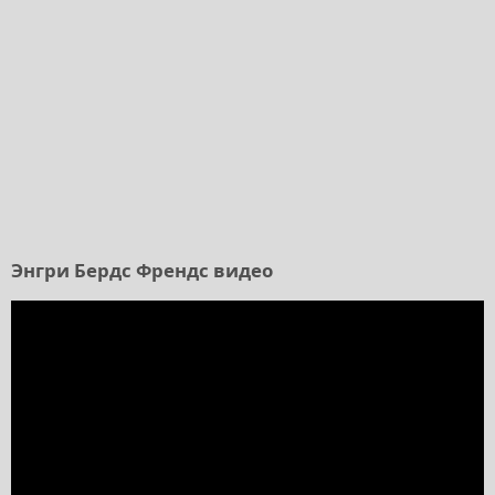
Энгри Бердс Френдс видео