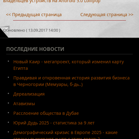
владельцев устройств на Android 5.0 Lollipop
<< Предыдущая страница
Следующая страница >>
Обновлено ( 13.09.2017 14:00 )
ПОСЛЕДНИЕ
НОВОСТИ
Новый Каир - мегапроект, который изменил карту
Египта
Правдивая и откровенная история развития бизнеса
в Черногории (Мемуары, б-дь..)
Дереализация
Атавизмы
Расслоение общества в Дубае
Юрий Дудь 2025 - статистика за 9 лет
Демографический кризис в Европе 2025 - какие
страны вымирают и что с этим делать?