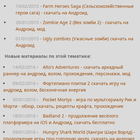
19/02/2015
-
Farm Heroes Saga (Сельскохозяйственные
герои сага) - скачать на Андроид
26/01/2015
-
Zombie Age 2 (Век зомби 2) - скачать на
Андроид, мод
01/01/2015
-
Ugly zombies (Ужасные зомби) скачать на
Андроид
Новые материалы по этой тематике:
14/03/2016
-
Alto's Adventures - скачать аркадный
раннер на андроид, взлом, прохождение, персонажи, мод
09/02/2016
-
Фортепиано плитки 2 скачать игру на
андроид, взлом, бесконечная энергия
30/01/2016
-
Pocket Mortys - игра по мультсериалу Рик и
Морти - обзор, скачать, рецепты крафта, прохождение
18/01/2016
-
Badland 2 - продолжение весёлого
платформера на iOS и Андроид, скачать бесплатно
09/01/2016
-
Hungry Shark World (Хангри Шарк Ворлд) -
продолжение игры про голодную акулу, скачать на андроид