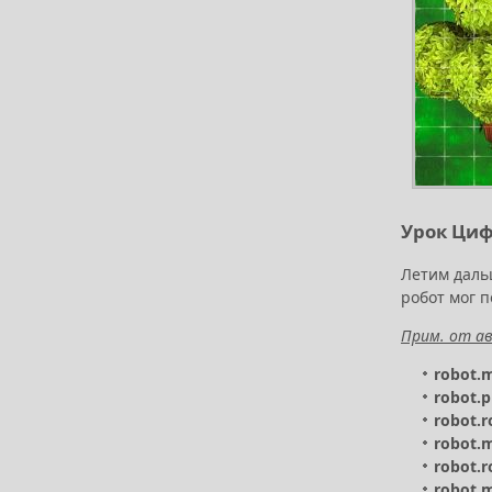
Урок Цифр
Летим даль
робот мог п
Прим. от ав
robot.
robot.p
robot.r
robot.
robot.r
robot.