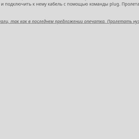
у и подключить к нему кабель с помощью команды plug. Пролет
умали, так как в последнем предложении опечатка. Пролетать н