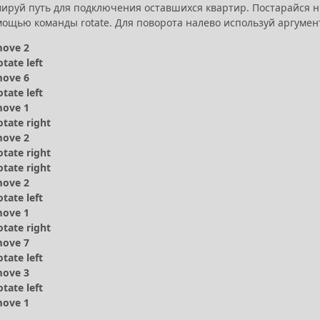
ируй путь для подключения оставшихся квартир. Постарайся ни
ощью команды rotate. Для поворота налево используй аргумент l
move 2
otate left
move 6
otate left
move 1
otate right
move 2
otate right
otate right
move 2
otate left
move 1
otate right
move 7
otate left
move 3
otate left
move 1