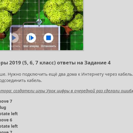
ы 2019 (5, 6, 7 класс) ответы на Задание 4
ше. Нужно подключить ещё два дома к Интернету через кабель.
одсоединить кабель.
тора: создатели игры Урок цифры в очередной раз сделали ошибк
move 7
lug
otate left
move 6
otate left
move 7