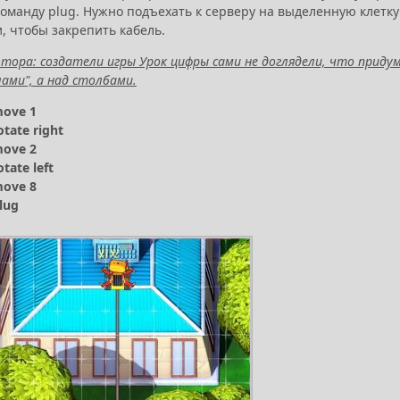
команду plug. Нужно подъехать к серверу на выделенную клетк
, чтобы закрепить кабель.
тора: создатели игры Урок цифры сами не доглядели, что прид
лами", а над столбами.
move 1
otate right
move 2
otate left
move 8
lug