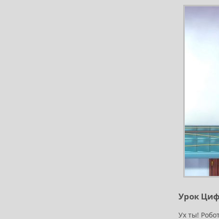
Урок Цифр
Ух ты! Робо