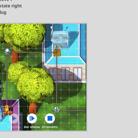
otate right
lug