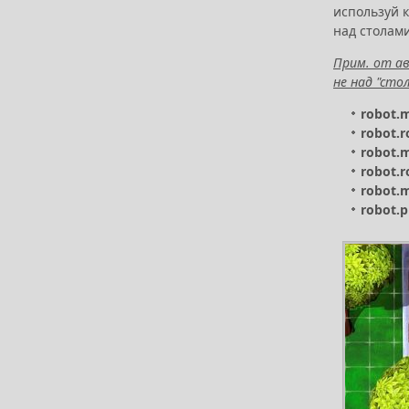
используй 
над столами
Прим. от ав
не над "сто
robot.
robot.r
robot.
robot.r
robot.
robot.p