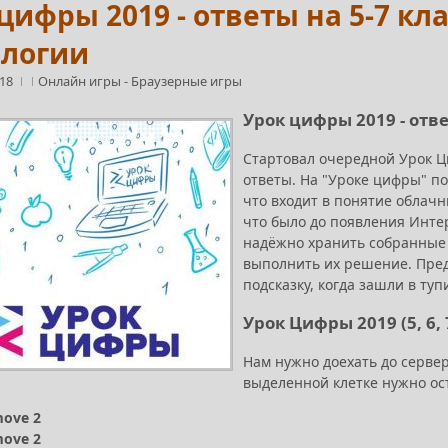
цифры 2019 - ответы на 5-7 кл
ологии
:18
Онлайн игры
-
Браузерные игры
Урок цифры 2019 - отве
Стартовал очередной Урок Ци
ответы. На "Уроке цифры" по
что входит в понятие облачн
что было до появления Интер
надёжно хранить собранные 
выполнить их решение. Пред
подсказку, когда зашли в туп
Урок Цифры 2019 (5, 6,
Нам нужно доехать до серве
выделенной клетке нужно ос
move 2
move 2