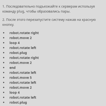
1. Последовательно подъезжайте к серверам используя
команду plug, чтобы образовались пары.
2. После этого перезапустите систему нажав на красную
кнопку.
robot.rotate right
robot.move 2
loop 4
robot.rotate left
robot.plug
robot.rotate right
robot.move 2
end
robot.rotate left
robot.move 5
robot.rotate left
robot.move 2
loop 4
robot.rotate left
robot.plug