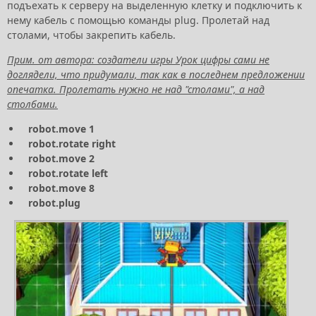
подъехать к серверу на выделенную клетку и подключить к
нему кабель с помощью команды plug. Пролетай над
столами, чтобы закрепить кабель.
Прим. от автора: создатели игры Урок цифры сами не
доглядели, что придумали, так как в последнем предложении
опечатка. Пролетать нужно не над "столами", а над
столбами.
robot.move 1
robot.rotate right
robot.move 2
robot.rotate left
robot.move 8
robot.plug