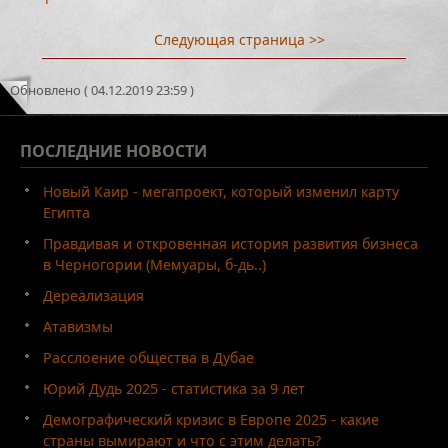
Следующая страница >>
Обновлено ( 04.12.2019 23:59 )
ПОСЛЕДНИЕ
НОВОСТИ
Новый Каир - мегапроект, который изменил карту
Египта
Правдивая и откровенная история развития бизнеса
в Черногории (Мемуары, б-дь..)
Дереализация
Атавизмы
Расслоение общества в Дубае
Юрий Дудь 2025 - статистика за 9 лет
Демографический кризис в Европе 2025 - какие
страны вымирают и что с этим делать?