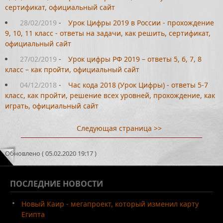
сертификат, официальный сайт
28/02/2019
-
Урок Цифры 2019 в России - прохождение
9, 10, 11 класс - ответы на задачи, как решить, сертификат,
официальный сайт
27/02/2019
-
Урок цифры РФ 2019 – ответы 5, 6, 7, 8
класс – как пройти, официальный сайт
04/12/2018
-
Час кода 2018 (Урок Цифры) - ответы 5-7
класс, как пройти, решение всех уровней, прохождение, как
играть, официальный сайт
Следующая страница >>
Обновлено ( 05.02.2020 19:17 )
ПОСЛЕДНИЕ
НОВОСТИ
Новый Каир - мегапроект, который изменил карту
Египта