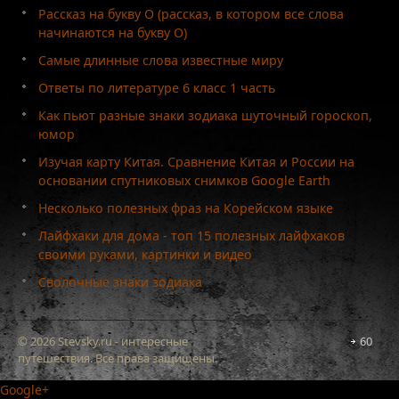
Рассказ на букву О (рассказ, в котором все слова
начинаются на букву О)
Самые длинные слова известные миру
Ответы по литературе 6 класс 1 часть
Как пьют разные знаки зодиака шуточный гороскоп,
юмор
Изучая карту Китая. Сравнение Китая и России на
основании спутниковых снимков Google Earth
Несколько полезных фраз на Корейском языке
Лайфхаки для дома - топ 15 полезных лайфхаков
своими руками, картинки и видео
Сволочные знаки зодиака
© 2026 Stevsky.ru - интересные
60
путешествия. Все права защищены.
Google+