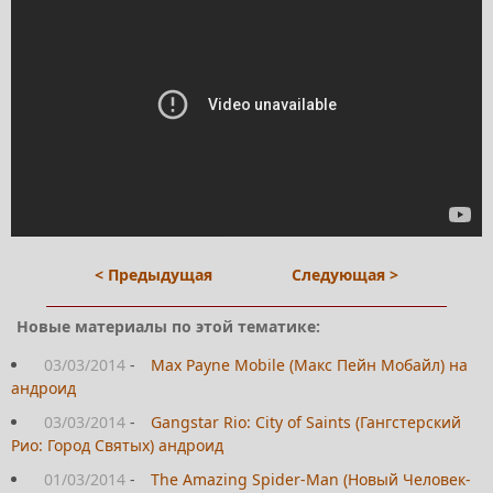
< Предыдущая
Следующая >
Новые материалы по этой тематике:
03/03/2014
-
Max Payne Mobile (Макс Пейн Мобайл) на
андроид
03/03/2014
-
Gangstar Rio: City of Saints (Гангстерский
Рио: Город Святых) андроид
01/03/2014
-
The Amazing Spider-Man (Новый Человек-