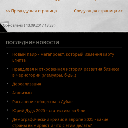
<< Предыдущая страница
Следующая страница >>
Обновлено ( 13.09.2017 13:33 )
ПОСЛЕДНИЕ
НОВОСТИ
Новый Каир - мегапроект, который изменил карту
Египта
Правдивая и откровенная история развития бизнеса
в Черногории (Мемуары, б-дь..)
Дереализация
Атавизмы
Расслоение общества в Дубае
Юрий Дудь 2025 - статистика за 9 лет
Демографический кризис в Европе 2025 - какие
страны вымирают и что с этим делать?