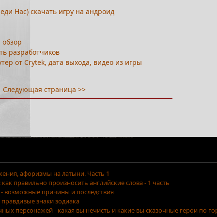
еди Нас) скачать игру на андроид
, обзор
ть разработчиков
тер от Crytek, дата выхода, видео из игры
Следующая страница >>
ения, афоризмы на латыни. Часть 1
как правильно произносить английские слова - 1 часть
 - возможные причины и последствия
 правдивые знаки зодиака
очных персонажей - какая вы нечисть и какие вы сказочные герои по г