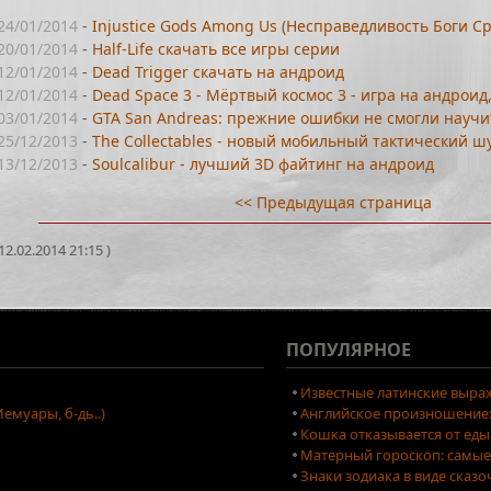
24/01/2014
-
Injustice Gods Among Us (Несправедливость Боги Ср
20/01/2014
-
Half-Life скачать все игры серии
12/01/2014
-
Dead Trigger скачать на андроид
12/01/2014
-
Dead Space 3 - Мёртвый космос 3 - игра на андроид
03/01/2014
-
GTA San Andreas: прежние ошибки не смогли научи
25/12/2013
-
The Collectables - новый мобильный тактический шу
13/12/2013
-
Soulcalibur - лучший 3D файтинг на андроид
<< Предыдущая страница
2.02.2014 21:15 )
ПОПУЛЯРНОЕ
Известные латинские выраж
емуары, б-дь..)
Английское произношение: 
Кошка отказывается от еды
Матерный гороскоп: самые
Знаки зодиака в виде сказ