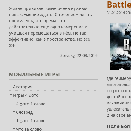
Battl
Жизнь прививает один очень нужный
31.01.2014 23
навык: умение ждать. С течением лет ты
понимаешь, что время - это
действительно еще одно измерение и
учишься перемещаться в нём. Не так
эффективно, как в пространстве, но все
же.
Stevsky, 22.03.2016
МОБИЛЬНЫЕ
ИГРЫ
где геймеру
многопольз
Аватария
стороны и к
Игры 4 фото
достойны в
исключение
4 фото 1 слово
увлекатель
Словоед
2
на свое а
1 фото 1 слово
Поле Боя 
Что за слово