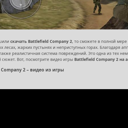
ешили
скачать Battlefield Company 2
, то сможете в полной мер
х лесах, жарких пустынях и неприступных горах. Благодаря ап
 также реалистичная система повреждений. Это одна из тех не
 сюжет. Вот, посмотрите видео игры
Battlefield Company 2 на
d Company 2 – видео из игры