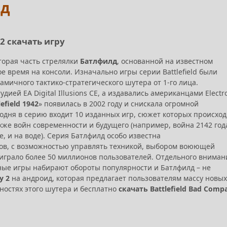
ид
 2 скачать игру
торая часть стрелялки
Батлфилд
, основанной на известном
 время на консоли. Изначально игры серии Battlefield были
мичного тактико-стратегического шутера от 1-го лица.
ией EA Digital Illusions CE, а издавались американцами Electr
lefield 1942
» появилась в 2002 году и снискала огромной
годня в серию входит 10 изданных игр, сюжет которых происход
акже войн современности и будущего (например, война 2142 год
е, и на воде). Серия Батлфилд особо известна
оков, с возможностью управлять техникой, выбором воюющей
играло более 50 миллионов пользователей. Отдельного вниман
ные игры набирают обороты популярности и Батлфилд – не
y 2
на андроид, которая предлагает пользователям массу новых
ностях этого шутера и бесплатно
скачать Battlefield Bad Comp