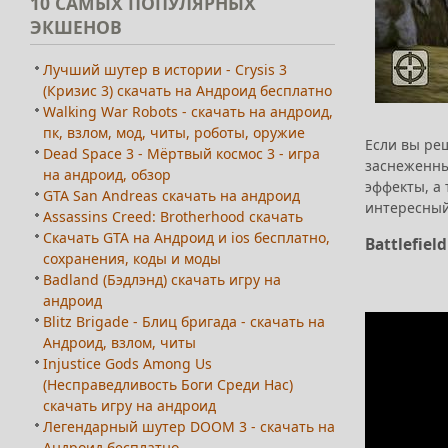
10
САМЫХ ПОПУЛЯРНЫХ
ЭКШЕНОВ
Лучший шутер в истории - Crysis 3
(Кризис 3) скачать на Андроид бесплатно
Walking War Robots - скачать на андроид,
пк, взлом, мод, читы, роботы, оружие
Если вы р
Dead Space 3 - Мёртвый космос 3 - игра
заснеженны
на андроид, обзор
эффекты, а
GTA San Andreas скачать на андроид
интересный
Assassins Creed: Brotherhood скачать
Скачать GTA на Андроид и ios бесплатно,
Battlefiel
сохранения, коды и моды
Badland (Бэдлэнд) скачать игру на
андроид
Blitz Brigade - Блиц бригада - скачать на
Андроид, взлом, читы
Injustice Gods Among Us
(Несправедливость Боги Среди Нас)
скачать игру на андроид
Легендарный шутер DOOM 3 - скачать на
Андроид бесплатно