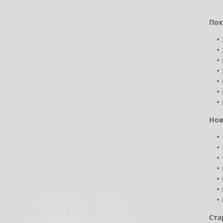
Пох
Нов
Ста