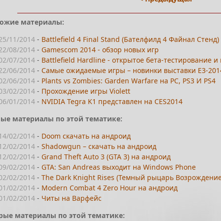
ожие материалы:
25/11/2014
-
Battlefield 4 Final Stand (Бателфилд 4 Файнал Стенд)
22/08/2014
-
Gamescom 2014 - обзор новых игр
02/07/2014
-
Battlefield Hardline - открытое бета-тестирование и
22/06/2014
-
Самые ожидаемые игры – новинки выставки E3-201
02/06/2014
-
Plants vs Zombies: Garden Warfare на PC, PS3 И PS4
03/02/2014
-
Прохождение игры Violett
06/01/2014
-
NVIDIA Tegra K1 представлен на CES2014
ые материалы по этой тематике:
14/02/2014
-
Doom скачать на андроид
12/02/2014
-
Shadowgun – скачать на андроид
12/02/2014
-
Grand Theft Auto 3 (GTA 3) на андроид
09/02/2014
-
GTA: San Andreas выходит на Windows Phone
02/02/2014
-
The Dark Knight Rises (Темный рыцарь Возрождение
01/02/2014
-
Modern Combat 4 Zero Hour на андроид
01/02/2014
-
Читы на Варфейс
рые материалы по этой тематике: