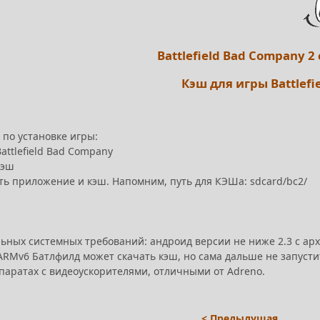
Battlefield Bad Company 2
Кэш для игры Battlefi
 по установке игры:
Battlefield Bad Company
кэш
ть приложение и кэш. Напомним, путь для КЭШа: sdcard/bc2/
льных системных требований: андроид версии не ниже 2.3 с ар
ARMv6 Батлфилд может скачать кэш, но сама дальше не запустит
ппаратах с видеоускорителями, отличными от Adreno.
< Предыдущая