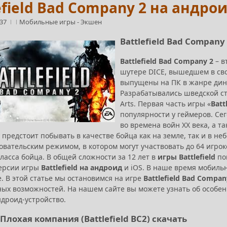
efield Bad Company 2 на андро
:37
Мобильные игры
-
Экшен
Battlefield Bad Company
Battlefield Bad Company 2
– в
шутере DICE, вышедшем в свое
выпущены на ПК в жанре дина
Разрабатывались шведской студ
Arts. Первая часть игры «
Batt
популярности у геймеров. Се
во времена войн XX века, а т
 предстоит побывать в качестве бойца как на земле, так и в неб
овательским режимом, в котором могут участвовать до 64 игр
ласса бойца. В общей сложности за 12 лет в
игры
Battlefield
по
ерсии игры
Battlefield на андроид
и iOS. В наше время мобиль
. В этой статье мы остановимся на игре
Battlefield Bad Compan
ных возможностей. На нашем сайте вы можете узнать об особен
ндроид-устройство.
Плохая компания (Battlefield BC2) скачать