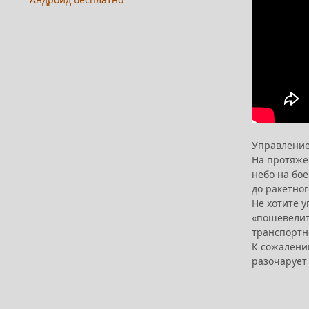
Управление
На протяже
небо на бо
до ракетног
Не хотите 
«пошевелить
транспортно
К сожалению
разочарует