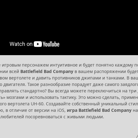
 игровым персонажем интуитивное и будет понятно каждому пол
нии всей
Battlefield Bad Company
в вашем распоряжении будет
евом вертолете и давить противников джипами и танками. В ваш
о двигателя. Такое разнообразие порадует даже самого заядлог
управлять стандартно? Вы всегда можете переключиться на три
» мозгами и использовать тактику. Это можно сделать, примен
го вертолета UH-60. Создавайте собственный уникальный стиль
, в отличие от версии на iOS,
игра Battlefield Bad Company
на
 любителей посоревноваться с живыми людьми.