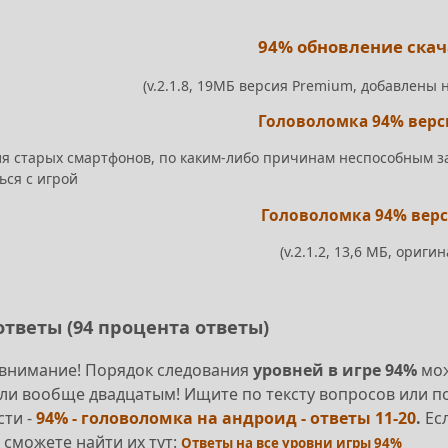
94% обновление скач
(v.2.1.8, 19МБ версия Premium, добавлены 
Головоломка 94% верси
ля старых смартфонов, по каким-либо причинам неспособным з
ься с игрой
Головоломка 94% верси
(v.2.1.2, 13,6 МБ, оригин
ответы (94 процента ответы)
внимание! Порядок следования
уровней в игре 94%
мож
ли вообще двадцатым! Ищите по тексту вопросов или по
сти -
94% - головоломка на андроид - ответы 11-20
.
Ес
 сможете найти их тут:
Ответы на все уровни игры 94%