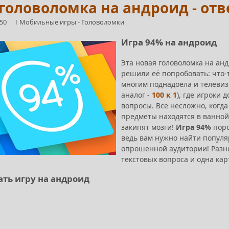
 головоломка на андроид - отв
:50
Мобильные игры
-
Головоломки
Игра 94% на андроид
Эта новая головоломка на ан
решили её попробовать: что-
многим поднадоела и телевизи
аналог -
100 к 1
), где игроки
вопросы. Всё несложно, когда
предметы находятся в ванной.
закипят мозги!
Игра 94%
поро
ведь вам нужно найти популяр
опрошенной аудитории! Разно
текстовых вопроса и одна кар
ать игру на андроид