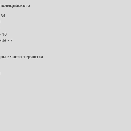
полицейского
 34
1
9
- 10
ие - 7
рые часто теряются
1