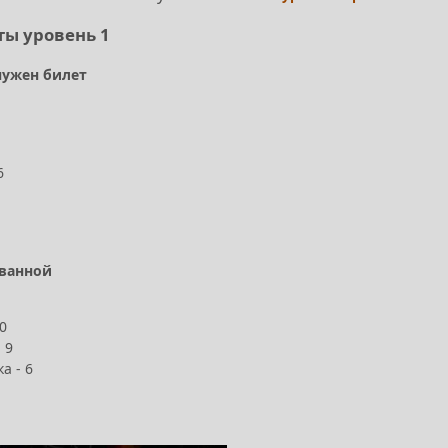
ты уровень 1
нужен билет
6
 ванной
0
 9
а - 6
1