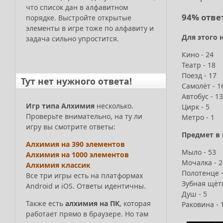
что список дан в алфавитном
94% отве
порядке. Выстройте открытые
элементы в игре тоже по алфавиту и
Для этого 
задача сильно упростится.
Кино - 24
Театр - 18
Поезд - 17
Тут нет нужного ответа!
Самолёт - 1
Автобус - 13
Игр типа Алхимия
несколько.
Цирк - 5
Проверьте внимательно, на ту ли
Метро - 1
игру вы смотрите ответы:
Предмет в
Алхимия на 390 элементов
Мыло - 53
Алхимия на 1000 элементов
Мочалка - 2
Алхимия классик
Полотенце -
Все три игры есть на платформах
Зубная щётк
Android и iOS. Ответы идентичны.
Душ - 5
Также есть
алхимия на ПК
, которая
Раковина - 
работает прямо в браузере. Но там