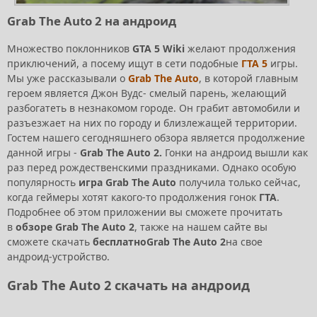
Grab The Auto 2 на андроид
Множество поклонников
GTA 5 Wiki
желают продолжения
приключений, а посему ищут в сети подобные
ГТА 5
игры.
Мы уже рассказывали о
Grab The Auto
, в которой главным
героем является Джон Вудс- смелый парень, желающий
разбогатеть в незнакомом городе. Он грабит автомобили и
разъезжает на них по городу и близлежащей территории.
Гостем нашего сегодняшнего обзора является продолжение
данной игры -
Grab The Auto 2.
Гонки на андроид вышли как
раз перед рождественскими праздниками. Однако особую
популярность
игра Grab The Auto
получила только сейчас,
когда геймеры хотят какого-то продолжения гонок
ГТА
.
Подробнее об этом приложении вы сможете прочитать
в
обзоре Grab The Auto 2
, также на нашем сайте вы
сможете скачать
бесплатно
Grab The Auto 2
на свое
андроид-устройство.
Grab The Auto 2 скачать на андроид