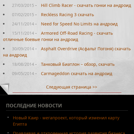
27/03/2015
-
Hill Climb Racer - скачать гонки на андроид
07/02/2015
-
Reckless Racing 3 скачать
24/11/2014
-
Need for Speed No Limits на андроид
15/11/2014
-
Armored Off-Road Racing - скачать
отличные боевые гонки на андроид
30/09/2014
-
Asphalt Overdrive (Асфальт Погоня) скачать
на андроид
18/08/2014
-
Танковый Биатлон – обзор, скачать
09/05/2014
-
Carmageddon скачать на андроид
Следующая страница >>
ПОСЛЕДНИЕ
НОВОСТИ
Новый Каир - мегапроект, который изменил карту
Египта
Правдивая и откровенная история развития бизнеса