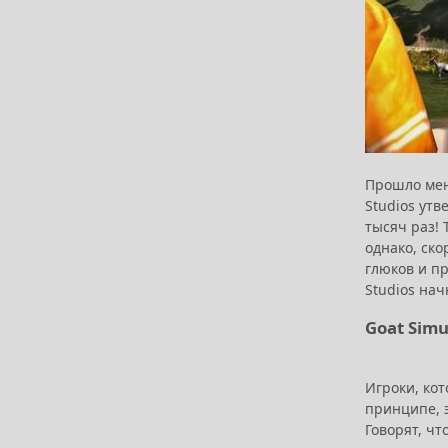
Прошло мен
Studios ут
тысяч раз! 
однако, ско
глюков и пр
Studios на
Goat Simu
Игроки, ко
принципе, 
Говорят, чт