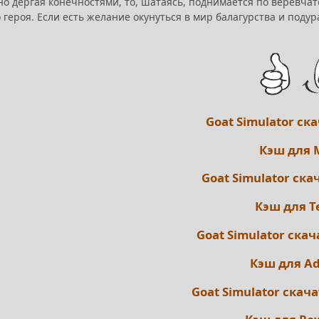
но дергая конечностями, то, шатаясь, поднимается по веревчат
героя. Если есть желание окунуться в мир балагурства и подур
.
Goat Simulator ска
Кэш для M
Goat Simulator ска
Кэш для T
Goat Simulator скач
Кэш для A
Goat Simulator скач