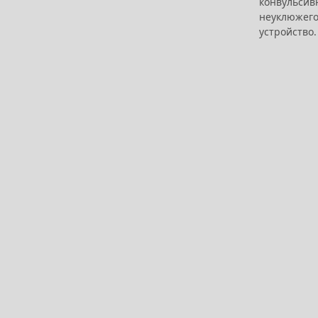
конвульсив
неуклюжего 
устройство