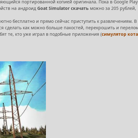
вляющийся портированной копией оригинала. Пока в Google Play
ойств на андроид
Goat Simulator скачать
можно за 205 рублей,
ютно бесплатно и прямо сейчас приступить к развлечениям. В
ться сделать как можно больше пакостей, перекрошить и перело
ят те, кто уже играл в подобные приложения (
симулятор кота