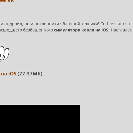
werVR
 андроид, но и поклонники яблочной техники! Coffee stain stu
умасшедшего безбашенного
симулятора козла на iOS
. Наставлен
 на iOS
(77.37МБ)