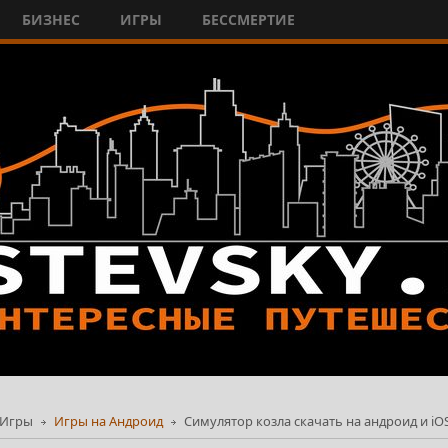
БИЗНЕС
ИГРЫ
БЕССМЕРТИЕ
Игры
Игры на Андроид
Симулятор козла скачать на андроид и iO