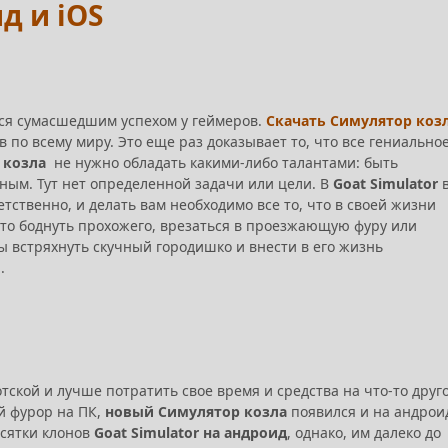
д и iOS
ся сумасшедшим успехом у геймеров.
Скачать Симулятор коз
 по всему миру. Это еще раз доказывает то, что все гениальное
 козла
не нужно обладать какими-либо талантами: быть
ным. Тут нет определенной задачи или цели. В
Goat Simulator
в
етственно, и делать вам необходимо все то, что в своей жизни
то боднуть прохожего, врезаться в проезжающую фуру или
 встряхнуть скучный городишко и внести в его жизнь
.
ской и лучше потратить свое время и средства на что-то друго
й фурор на ПК,
новый Симулятор козла
появился и на андроид
есятки клонов
Goat Simulator на андроид
, однако, им далеко до