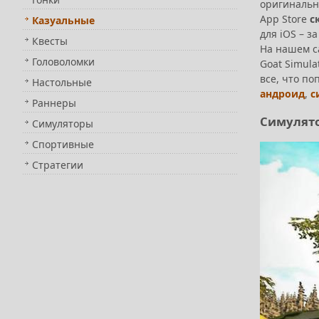
оригинально
App Store
с
Казуальные
для iOS – з
Квесты
На нашем с
Головоломки
Goat Simula
все, что п
Настольные
андроид
,
с
Раннеры
Симулято
Симуляторы
Спортивные
Стратегии