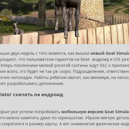
ьше двух недель с того момента, как вышел
новый Goat Simul
верждают, что пользователи гаджетов на базе андроид и iOS у
Теперь поклонники мелкой рогатой скотины ждут DLC к приложе
рее всего, это будет не так уж скоро. Подразделение, ответстве
очих неполадок. Работы ребятам хватит, как минимум, на нескол
чнет разрабатывать дополнения.
lator скачать на андроид
торые уже успели попробовать
мобильную версию Goat Simula
это можно заметить даже по скриншотам. Убрали мягкую детал
о сократился и размер карты. А вот знаменитая физическая моде