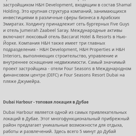
застройщиком H&H Development, входящим в состав Shamal
Holding. Это крупная структура компаний, занимающихся
инвестициями в различные сферы бизнеса в Арабских
Эмиратах. Холдингу принадлежит сеть бургерных Five Guys
и отель Jumeirah Zaabeel Saray. Международные активы
включают люксовый отель Baccarat Hotel & Resorts в Нью-
Йорке. Компания H&H также имеет три главных
подразделения - H&H Development, H&H Properties и H&H
Interiors, выполняющих строительство, управление и
внутреннее оснащение недвижимости. Самый значимый
проект застройщика - отели Four Seasons в Международном
финансовом центре (DIFC) и Four Seasons Resort Dubai на
пляже Джумейра.
Dubai Harbour - топовая локация в Дубае
Dubai Harbour является одной из самых привлекательных
локаций в Дубае. Этот многофункциональный прибрежный
район предлагает уникальные возможности для отдыха,
работы и развлечений. Здесь всего 5 минут до Дубай