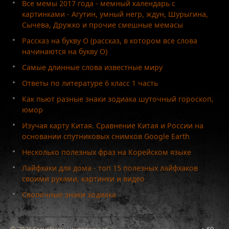
Все мемы 2017 года - мемный календарь с
картинками - Агутин, умный негр, ждун, Шурыгина,
Сычева, Дружко и прочие смешные мемасы
Рассказ на букву О (рассказ, в котором все слова
начинаются на букву О)
Самые длинные слова известные миру
Ответы по литературе 6 класс 1 часть
Как пьют разные знаки зодиака шуточный гороскоп,
юмор
Изучая карту Китая. Сравнение Китая и России на
основании спутниковых снимков Google Earth
Несколько полезных фраз на Корейском языке
Лайфхаки для дома - топ 15 полезных лайфхаков
своими руками, картинки и видео
Сволочные знаки зодиака
© 2026 Stevsky.ru - интересные
60