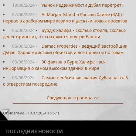
19/06/2024
-
Рынок недвижимости Дубая перегрет?
07/06/2024
-
Al Marjan Island в Рас аль Хайме (RAK) -
первое в арабском мире казино и десятки новых проектов
05/06/2024
-
Бурдж Халифа - сколько стоила, сколько
денег приносит, что находится внутри башни
05/06/2024
-
Damac Properties - ведущий застройщик
Дубая. Характеристики объектов и все проекты по годам
03/06/2024
-
30 фактов о Бурж Халифе - вся
информация о самом высоком здании в мире
03/06/2024
-
Самые необычные здания Дубая часть 3 -
с отверстием посередине
Следующая страница >>
Обновлено ( 10.07.2024 16:57 )
ПОСЛЕДНИЕ
НОВОСТИ