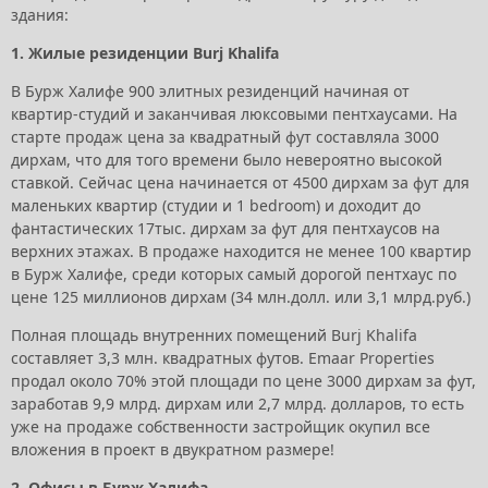
здания:
1. Жилые резиденции Burj Khalifa
В Бурж Халифе 900 элитных резиденций начиная от
квартир-студий и заканчивая люксовыми пентхаусами. На
старте продаж цена за квадратный фут составляла 3000
дирхам, что для того времени было невероятно высокой
ставкой. Сейчас цена начинается от 4500 дирхам за фут для
маленьких квартир (студии и 1 bedroom) и доходит до
фантастических 17тыс. дирхам за фут для пентхаусов на
верхних этажах. В продаже находится не менее 100 квартир
в Бурж Халифе, среди которых самый дорогой пентхаус по
цене 125 миллионов дирхам (34 млн.долл. или 3,1 млрд.руб.)
Полная площадь внутренних помещений Burj Khalifa
составляет 3,3 млн. квадратных футов. Emaar Properties
продал около 70% этой площади по цене 3000 дирхам за фут,
заработав 9,9 млрд. дирхам или 2,7 млрд. долларов, то есть
уже на продаже собственности застройщик окупил все
вложения в проект в двукратном размере!
2. Офисы в Бурж Халифа