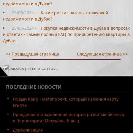
недвижимости в Дубае?
29/05/2024
-
Какие риски связаны с покупкой
недвижимости в Дубае?
28/05/2024
-
Покупка недвижимости в Дубае в вопросах
и ответах - самый полный FAQ по приобретению квартиры в
Дубае
<< Предыдущая страница
Следующая страница >>
Обновлено ( 11.06.2024 11:47 )
ПОСЛЕДНИЕ
НОВОСТИ
Новый Каир - мегапроект, который изменил карту
Египта
Правдивая и откровенная история развития бизнеса
в Черногории (Мемуары, б-дь..)
Дереализация