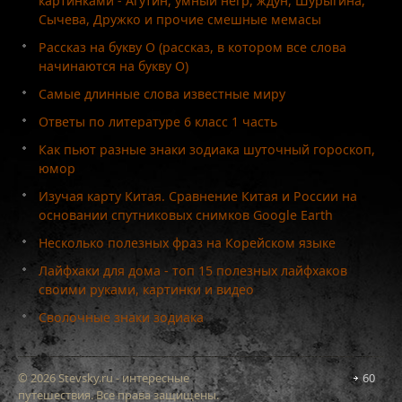
картинками - Агутин, умный негр, ждун, Шурыгина,
Сычева, Дружко и прочие смешные мемасы
Рассказ на букву О (рассказ, в котором все слова
начинаются на букву О)
Самые длинные слова известные миру
Ответы по литературе 6 класс 1 часть
Как пьют разные знаки зодиака шуточный гороскоп,
юмор
Изучая карту Китая. Сравнение Китая и России на
основании спутниковых снимков Google Earth
Несколько полезных фраз на Корейском языке
Лайфхаки для дома - топ 15 полезных лайфхаков
своими руками, картинки и видео
Сволочные знаки зодиака
© 2026 Stevsky.ru - интересные
60
путешествия. Все права защищены.