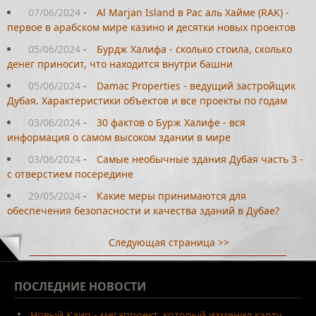
07/06/2024
-
Al Marjan Island в Рас аль Хайме (RAK) -
первое в арабском мире казино и десятки новых проектов
05/06/2024
-
Бурдж Халифа - сколько стоила, сколько
денег приносит, что находится внутри башни
05/06/2024
-
Damac Properties - ведущий застройщик
Дубая. Характеристики объектов и все проекты по годам
03/06/2024
-
30 фактов о Бурж Халифе - вся
информация о самом высоком здании в мире
03/06/2024
-
Самые необычные здания Дубая часть 3 -
с отверстием посередине
29/05/2024
-
Какие меры принимаются для
обеспечения безопасности и качества зданий в Дубае?
Следующая страница >>
ПОСЛЕДНИЕ
НОВОСТИ
Новый Каир - мегапроект, который изменил карту