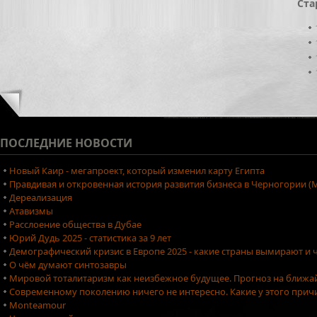
Ста
ПОСЛЕДНИЕ
НОВОСТИ
Новый Каир - мегапроект, который изменил карту Египта
Правдивая и откровенная история развития бизнеса в Черногории (М
Дереализация
Атавизмы
Расслоение общества в Дубае
Юрий Дудь 2025 - статистика за 9 лет
Демографический кризис в Европе 2025 - какие страны вымирают и ч
О чём думают синтозавры
Мировой тоталитаризм как неизбежное будущее. Прогноз на ближа
Современному поколению ничего не интересно. Какие у этого причи
Monteamour