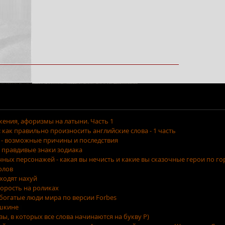
ения, афоризмы на латыни. Часть 1
как правильно произносить английские слова - 1 часть
 - возможные причины и последствия
 правдивые знаки зодиака
очных персонажей - какая вы нечисть и какие вы сказочные герои по г
олов
уходят нахуй
орость на роликах
 богатые люди мира по версии Forbes
ушкине
азы, в которых все слова начинаются на букву Р)