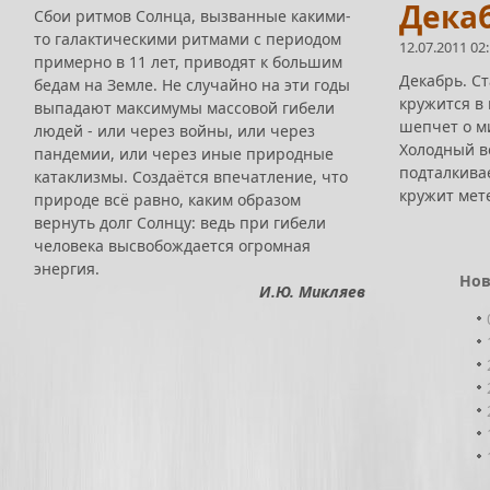
Дека
Сбои ритмов Солнца, вызванные какими-
то галактическими ритмами с периодом
12.07.2011 02
примерно в 11 лет, приводят к большим
Декабрь. С
бедам на Земле. Не случайно на эти годы
кружится в 
выпадают максимумы массовой гибели
шепчет о м
людей - или через войны, или через
Холодный в
пандемии, или через иные природные
подталкивае
катаклизмы. Создаётся впечатление, что
кружит мете
природе всё равно, каким образом
вернуть долг Солнцу: ведь при гибели
человека высвобождается огромная
энергия.
Нов
И.Ю. Микляев