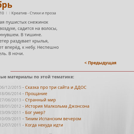
брь
:10
Креатив
-
Стихи и проза
тая пушистых снежинок
воздухе, садится на волосы,
инувшем. В тишине.
етер раздувает крылья,
т вперёд, к небу. Неспешно
ль. В ночи.
< Предыдущая
ые материалы по этой тематике:
06/12/2015
-
Сказка про три сайта и ДДОС
18/06/2014
-
Прощание
27/06/2013
-
Странный мир
28/01/2012
-
История Малкольма Джонсона
23/09/2011
-
Бог умер?
10/09/2011
-
Тихим Испанским вечером
12/07/2011
-
Когда некуда идти