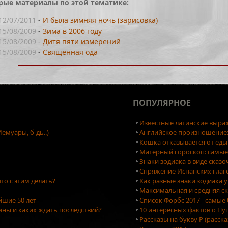
рые материалы по этой тематике:
12/07/2011
-
И была зимняя ночь (зарисовка)
15/08/2009
-
Зима в 2006 году
15/08/2009
-
Дитя пяти измерений
15/08/2009
-
Священная ода
ПОПУЛЯРНОЕ
Известные латинские выраж
емуары, б-дь..)
Английское произношение: 
Кошка отказывается от еды
Матерный гороскоп: самые
Знаки зодиака в виде сказ
Спряжение Испанских глаг
то с этим делать?
Как разные знаки зодиака 
Максимальная и средняя ск
йшие 50 лет
Список Форбс 2017 - самые
ны и каких ждать последствий?
10 интересных фактов о П
Рассказы на букву Р (расск