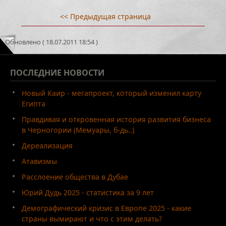
<< Предыдущая страница
Обновлено ( 18.07.2011 18:54 )
ПОСЛЕДНИЕ
НОВОСТИ
Новый Каир - мегапроект, который изменил карту
Египта
Правдивая и откровенная история развития бизнеса
в Черногории (Мемуары, б-дь..)
Дереализация
Атавизмы
Расслоение общества в Дубае
Юрий Дудь 2025 - статистика за 9 лет
Демографический кризис в Европе 2025 - какие
страны вымирают и что с этим делать?