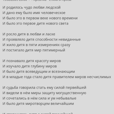
И родилось чудо любви людской
И дано ему было имя человеческое
И было это в первом веке нового времени
И было это первое дитя нового света
И росло дитя в любви и ласке
И проявляло дитя способности невиданные
И жило дитя в пяти измерениях сразу
И постигало дитя мир пятимерный
И познавало дитя красоту миров
И изучало дитя глубину миров
И было дитя всеведущим и всезнающим
И в младые года стало дитя правителем миров несчислимых
И судьба говорила стать ему силой первейшей
И видели в нём миры защиту могущественную
И сочетались в нём сила и ум небывалые
И было дитя миротворцем величайшим