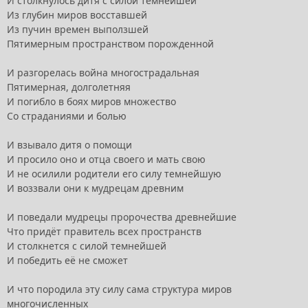
И столкнулось дитя с силой темнейшей
Из глубин миров восставшей
Из пучин времен выползшей
Пятимерным пространством порожденной
И разгорелась война многострадальная
Пятимерная, долголетняя
И погибло в боях миров множество
Со страданиями и болью
И взывало дитя о помощи
И просило оно и отца своего и мать свою
И не осилили родители его силу темнейшую
И воззвали они к мудрецам древним
И поведали мудрецы пророчества древнейшие
Что придёт правитель всех пространств
И столкнется с силой темнейшей
И победить её не сможет
И что породила эту силу сама структура миров
многочисленных