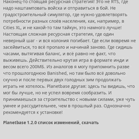
Наконец-то стоящая ресурсная стратегия! Это не RTS, где
надо наштамповать войска и отправиться в бой. Не
градостроительный симулятор, где нужно удовлетворять
потребности разных слоёв населения, как, например, в
Cities XL, и не какой-то там тайкун, это намного лучше!
Настоящая сложная ресурсная стратегия, где один
неверный шаг - и вся колония погибает. Где если вовремя не
засейвиться, то всё пропало и начинай заново. Где сидишь
часами, вытягивая баланс, и всё равно не факт, что
выживешь. Действительно крутая игра в формате инди и
весом всего 200МБ. Из аналогов я могу припомнить разве
что прошлогоднюю Banished, но там было всё довольно
скучно и после первых двух голодных зим продолжать
играть не хотелось. Planetbase другая: здесь ты видишь, что
мог бы лучше, но не успел вовремя сообразить. И
принимаешься за строительство с новыми силами, уже чуть
умнее и рассудительнее, чем в прошлый раз. Однозначно
рекомендуется к установке!
Planetbase 1.2.0 список изменений, скачать