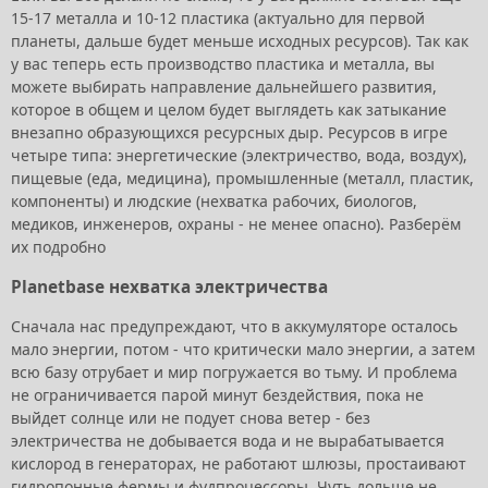
15-17 металла и 10-12 пластика (актуально для первой
планеты, дальше будет меньше исходных ресурсов). Так как
у вас теперь есть производство пластика и металла, вы
можете выбирать направление дальнейшего развития,
которое в общем и целом будет выглядеть как затыкание
внезапно образующихся ресурсных дыр. Ресурсов в игре
четыре типа: энергетические (электричество, вода, воздух),
пищевые (еда, медицина), промышленные (металл, пластик,
компоненты) и людские (нехватка рабочих, биологов,
медиков, инженеров, охраны - не менее опасно). Разберём
их подробно
Planetbase нехватка электричества
Сначала нас предупреждают, что в аккумуляторе осталось
мало энергии, потом - что критически мало энергии, а затем
всю базу отрубает и мир погружается во тьму. И проблема
не ограничивается парой минут бездействия, пока не
выйдет солнце или не подует снова ветер - без
электричества не добывается вода и не вырабатывается
кислород в генераторах, не работают шлюзы, простаивают
гидропонные фермы и фудпроцессоры. Чуть дольше не