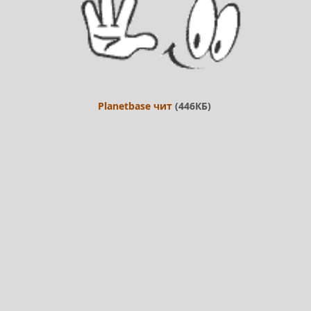
Planetbase чит
(446КБ)