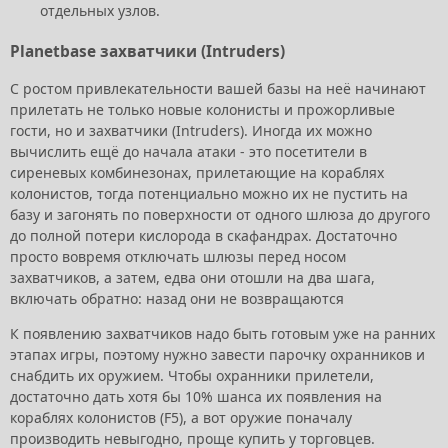
отдельных узлов.
Planetbase захватчики (Intruders)
С ростом привлекательности вашей базы на неё начинают
прилетать не только новые колонисты и прожорливые
гости, но и захватчики (Intruders). Иногда их можно
вычислить ещё до начала атаки - это посетители в
сиреневых комбинезонах, прилетающие на кораблях
колонистов, тогда потенциально можно их не пустить на
базу и загонять по поверхности от одного шлюза до другого
до полной потери кислорода в скафандрах. Достаточно
просто вовремя отключать шлюзы перед носом
захватчиков, а затем, едва они отошли на два шага,
включать обратно: назад они не возвращаются
К появлению захватчиков надо быть готовым уже на ранних
этапах игры, поэтому нужно завести парочку охранников и
снабдить их оружием. Чтобы охранники прилетели,
достаточно дать хотя бы 10% шанса их появления на
кораблях колонистов (F5), а вот оружие поначалу
производить невыгодно, проще купить у торговцев.