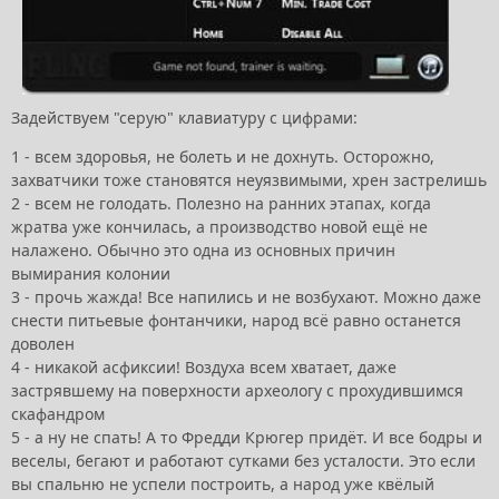
Задействуем "серую" клавиатуру с цифрами:
1 - всем здоровья, не болеть и не дохнуть. Осторожно,
захватчики тоже становятся неуязвимыми, хрен застрелишь
2 - всем не голодать. Полезно на ранних этапах, когда
жратва уже кончилась, а производство новой ещё не
налажено. Обычно это одна из основных причин
вымирания колонии
3 - прочь жажда! Все напились и не возбухают. Можно даже
снести питьевые фонтанчики, народ всё равно останется
доволен
4 - никакой асфиксии! Воздуха всем хватает, даже
застрявшему на поверхности археологу с прохудившимся
скафандром
5 - а ну не спать! А то Фредди Крюгер придёт. И все бодры и
веселы, бегают и работают сутками без усталости. Это если
вы спальню не успели построить, а народ уже квёлый