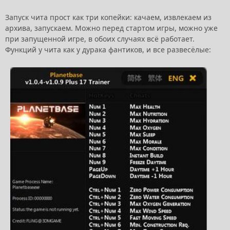
Запуск чита прост как три копейки: качаем, извлекаем из
архива, запускаем. Можно перед стартом игры, можно уже
при запущенной игре, в обоих случаях всё работает.
Функций у чита как у дурака фантиков, и все развесёлые: