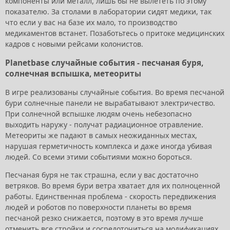
компоненты или металл, лишь бы не вылететь по этому
показателю. За столами в лаборатории сидят медики, так
что если у вас на базе их мало, то производство
медикаментов встанет. Позаботьтесь о притоке медицинских
кадров с новыми рейсами колонистов.
Planetbase случайные события - песчаная буря,
солнечная вспышка, метеориты
В игре реализованы случайные события. Во время песчаной
бури солнечные панели не вырабатывают электричество.
При солнечной вспышке людям очень небезопасно
выходить наружу - получат радиационное отравление.
Метеориты же падают в самых неожиданных местах,
нарушая герметичность комплекса и даже иногда убивая
людей. Со всеми этими событиями можно бороться.
Песчаная буря не так страшна, если у вас достаточно
ветряков. Во время бури ветра хватает для их полноценной
работы. Единственная проблема - скорость передвижения
людей и роботов по поверхности планеты во время
песчаной резко снижается, поэтому в это время лучше
отменить все стройки и сосредоточиться на модификациях