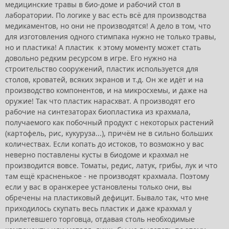
медицинские травы в био-доме и рабочий стол в
лаборатории. По логике у вас есть всё для производства
медикаментов, но они не производятся! А дело в том, что
для изготовления одного стимпака нужно не только травы,
но и пластика! А пластик к этому моменту может стать
довольно редким ресурсом в игре. Его нужно на
строительство сооружений, пластик используется для
столов, кроватей, всяких экранов и т.д. Он же идёт и на
производство компонентов, и на микросхемы, и даже на
оружие! Так что пластик нарасхват. А производят его
рабочие на синтезаторах биопластика из крахмала,
получаемого как побочный продукт с некоторых растений
(картофель, рис, кукуруза...), причём не в сильно больших
количествах. Если копать до истоков, то возможно у вас
неверно поставлены кусты в биодоме и крахмал не
производится вовсе. Томаты, редис, латук, грибы, лук и что
там ещё красненькое - не производят крахмала. Поэтому
если у вас в оранжерее установлены только они, вы
обречены на пластиковый дефицит. Бывало так, что мне
приходилось скупать весь пластик и даже крахмал у
прилетевшего торговца, отдавая столь необходимые