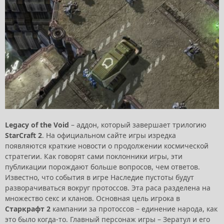
Legacy of the Void
– аддон, который завершает трилогию
StarCraft 2
. На официальном сайте игры изредка
появляются краткие новости о продолжении космической
стратегии. Как говорят сами поклонники игры, эти
публикации порождают больше вопросов, чем ответов.
Известно, что события в игре Наследие пустоты будут
разворачиваться вокруг протоссов. Эта раса разделена на
множество секс и кланов. Основная цель игрока в
Старкрафт 2
кампании за протоссов – единение народа, как
это было когда-то. Главный персонаж игры – Зератул и его