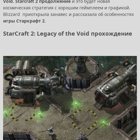
Void. Starcraft 2 продолжение
и это будет новая
космическая стратегия с хорошим геймплеем и графикой.
Blizzard приоткрыла занавес и рассказала об особенностях
игры Старкрафт 2
.
StarCraft 2: Legacy of the Void прохождение