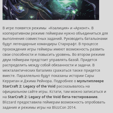
В игре появятся режимы «Коалиция» и «Архонт». В
кооперативном режиме геймерам нужно объединиться для
выполнения совместных заданий. Руководить батальонами
будут легендарные командиры Старкрафт. В процессе
прохождения игры геймеры имеют возможность развить
свои способности и повысить уровень. Во втором режиме
двум геймерам предстоит управлять базой. Придется
распределить между собой обязанности и задачи. В
межгалактических баталиях сражаться также придется
вместе. Параллельно будут показаны истории Сары
Керриган и Джима Рейнора. Подробнее о
мультиплеере
StarCraft 2: Legacy of the Void
рассказывалось на
официальном сайте игры. Кстати, там можно записаться и
на
StarCraft 2: Legacy of the Void бета-тестирование
.
Blizzard предоставила геймерам возможность опробовать
задания и режимы игры на BlizzCon 2014.