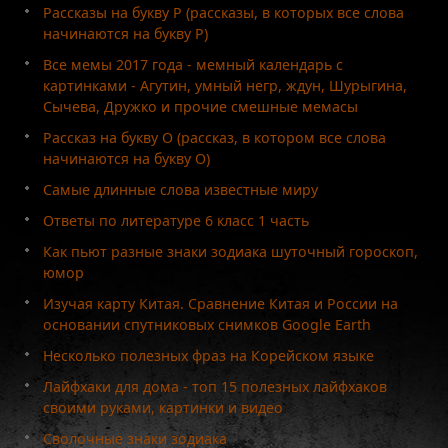
Рассказы на букву Р (рассказы, в которых все слова
начинаются на букву Р)
Все мемы 2017 года - мемный календарь с
картинками - Агутин, умный негр, ждун, Шурыгина,
Сычева, Дружко и прочие смешные мемасы
Рассказ на букву О (рассказ, в котором все слова
начинаются на букву О)
Самые длинные слова известные миру
Ответы по литературе 6 класс 1 часть
Как пьют разные знаки зодиака шуточный гороскоп,
юмор
Изучая карту Китая. Сравнение Китая и России на
основании спутниковых снимков Google Earth
Несколько полезных фраз на Корейском языке
Лайфхаки для дома - топ 15 полезных лайфхаков
своими руками, картинки и видео
Сволочные знаки зодиака