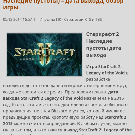
Наследие пустоты) – дата выхода, обзор
игры
05.12.2014 16:57
Игры на ПК
-
Стратегии RTS и TBS
Старкрафт 2
Наследие
пустоты дата
выхода
Игра StarCraft 2:
Legacy of the Void
в
разработке
находится достаточно давно и игроки с нетерпением ждут,
когда же состоится ее релиз. Предположительно,
дата
выхода StarCraft 2 Legacy of the Void
назначена на 2015
год. Кто-то считает, что это длительный срок для обычного
продолжения, но зная Blizzard и успех, который имели ее
предыдущие проекты, кропотливую работу над
Starcraft 2
2015
можно считать оправданной. В любом случае, можно
сказать о том, что готовится
выход StarCraft 2: Legacy of the