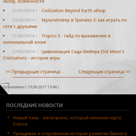
обзор, особенности
21/07/2014
-
Civilization Beyond Earth обзор
10/06/2014
-
Мультиплеер в Тропико 5: как играть по
сети с друзьями
31/05/2014
-
Tropico 5 - гайд по выживанию в
колониальной эпохе
27/05/2014
-
Цивилизация Сида Мейера (Sid Meier’s
Civilization) – история игры
<< Предыдущая страница
Следующая страница >>
Обновлено ( 13.09.2017 13:48 )
ПОСЛЕДНИЕ
НОВОСТИ
Новый Каир - мегапроект, который изменил карту
Египта
Правдивая и откровенная история развития бизнеса