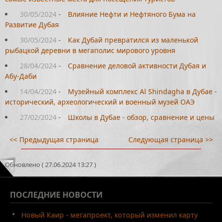
30/05/2024
-
Влияние Нефти и Нефтяного Бума на
Развитие Дубая
30/05/2024
-
Как Дубай превратился из маленькой
рыбацкой деревни в мегаполис мирового уровня
28/04/2024
-
Сравнение деловой активности Дубая и
Абу-Даби
14/04/2024
-
Музейный комплекс Al Shindagha в Дубае -
исторический, археологический и военный музей ОАЭ
27/02/2024
-
Школы в Дубае - обзор, сравнение и цены
<< Предыдущая страница
Следующая страница >>
Обновлено ( 27.06.2024 13:27 )
ПОСЛЕДНИЕ
НОВОСТИ
Новый Каир - мегапроект, который изменил карту