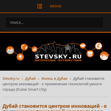
МЕНЮ
Stevsky.ru
Дубай
Жизнь в Дубае
Дубай становится
центром инноваций - о применении технологий умного
города (Dubai Smart City)
Дубай становится центром инноваций - о