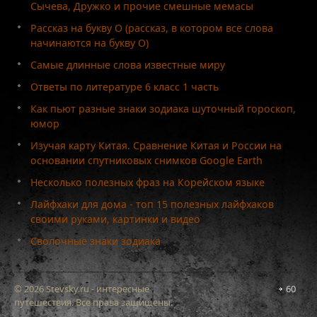
Сычева, Дружко и прочие смешные мемасы
Рассказ на букву О (рассказ, в котором все слова
начинаются на букву О)
Самые длинные слова известные миру
Ответы по литературе 6 класс 1 часть
Как пьют разные знаки зодиака шуточный гороскоп,
юмор
Изучая карту Китая. Сравнение Китая и России на
основании спутниковых снимков Google Earth
Несколько полезных фраз на Корейском языке
Лайфхаки для дома - топ 15 полезных лайфхаков
своими руками, картинки и видео
Сволочные знаки зодиака
© 2026 Stevsky.ru - интересные
60
путешествия. Все права защищены.