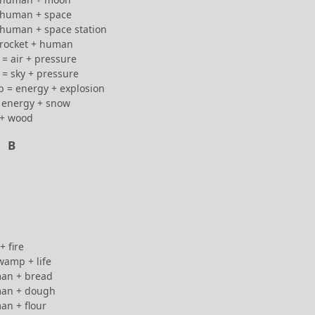
 human + space
 human + space station
 rocket + human
= air + pressure
= sky + pressure
 = energy + explosion
 energy + snow
 + wood
B
+ fire
wamp + life
an + bread
man + dough
an + flour