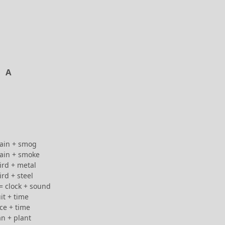
A
rain + smog
rain + smoke
ird + metal
ird + steel
= clock + sound
it + time
ice + time
n + plant