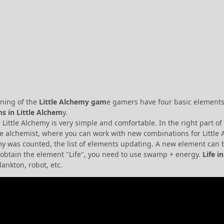
nning of the
Little Alchemy gam
e gamers have four basic elements - 
s in Little Alchem
y.
Little Alchemy is very simple and comfortable. In the right part of th
ble alchemist, where you can work with new combinations for Little
my was counted, the list of elements updating. A new element can b
 obtain the element "Life", you need to use swamp + energy.
Life i
lankton, robot, etc.