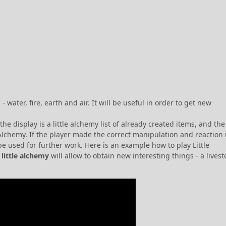
water, fire, earth and air. It will be useful in order to get new
e display is a little alchemy list of already created items, and the 
 Alchemy. If the player made the correct manipulation and reaction 
e used for further work. Here is an example how to play Little
n little alchemy
will allow to obtain new interesting things - a livest