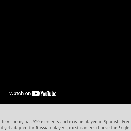
ittle Alchemy has 520 elements and may be played in Spanish, Fre
 yet adapted for Russian players, most gamers choose the English v