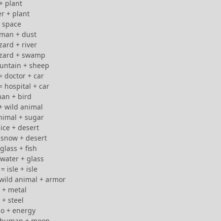
+ plant
r + plant
+ space
uman + dust
izard + river
lizard + swamp
untain + sheep
 doctor + car
 hospital + car
an + bird
+ wild animal
nimal + sugar
 ice + desert
 snow + desert
lass + fish
water + glass
 isle + isle
 wild animal + armor
 + metal
 + steel
no + energy
= human + moon