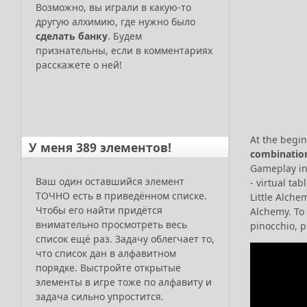
Возможно, вы играли в какую-то
другую алхимию, где нужно было
сделать банку
. Будем
признательны, если в комментариях
расскажете о ней!
At the begi
У меня 389 элементов!
combination
Gameplay in 
Ваш один оставшийся элемент
- virtual ta
ТОЧНО есть в приведённом списке.
Little Alche
Чтобы его найти придётся
Alchemy. To
внимательно просмотреть весь
pinocchio, p
список ещё раз. Задачу облегчает то,
что список дан в алфавитном
порядке. Выстройте открытые
элементы в игре тоже по алфавиту и
задача сильно упростится.