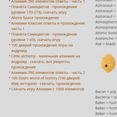
Алхимия 390 элементов ответы - часть 1
Astronaut =
Планета Самоцветов - прохождение
Astronaut =
(уровни 170-219), скачать игру
Astronaut =
Aliens Space прохождение
Atmosphere 
Алхимия Классик ответы и прохождение
Atmosphere 
часть 1
Atomic bomb
Планета Самоцветов - прохождение
Avalanche =
(уровни 1-69), скачать игру
Axe = blade
100 дверей прохождение игры на
андроид
Little alchemy - маленькая алхимия на
андроид - скачать, все рецепты,
прохождение
Алхимия 390 элементов ответы - часть 2
100 Doors world of history (100 дверей
Мир истории) - скачать, прохождение
Скачать игру Алхимия с 1000 элементов
Bacon = pig 
Bacteria = s
Baker = hum
Baker = hu
Baker = hum