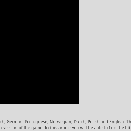
nch, German, Portuguese, Norwegian, Dutch, Polish and English. T
ersion of the game. In this article you will be able to find the
Lit