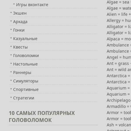
Algae = sea 
Игры вконтакте
Algae = wate
Экшен
Alien = life 
Allergy = h
Аркада
Alligator = l
Гонки
Alligator = 
Казуальные
Alpaca = mo
Ambulance =
Квесты
Ambulance =
Головоломки
Angel = hum
Ant = grass 
Настольные
Ant = wild a
Раннеры
Antarctica =
Симуляторы
Antarctica =
Aquarium = g
Спортивные
Aquarium = 
Стратегии
Archipelago =
Armadillo =
10
САМЫХ ПОПУЛЯРНЫХ
Armor = tool
Armor = tool
ГОЛОВОЛОМОК
Ash = volca
Astronaut 