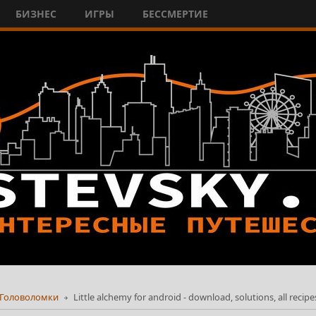
БИЗНЕС
ИГРЫ
БЕССМЕРТИЕ
Головоломки
Little alchemy for android - download, solutions, all recipe