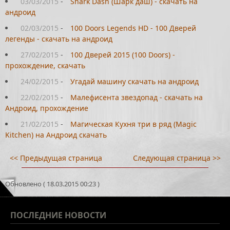
03/03/2015
-
Shark Dash (Шарк даш) - скачать на
андроид
02/03/2015
-
100 Doors Legends HD - 100 Дверей
легенды - скачать на андроид
27/02/2015
-
100 Дверей 2015 (100 Doors) -
прохождение, скачать
24/02/2015
-
Угадай машину скачать на андроид
22/02/2015
-
Малефисента звездопад - скачать на
Андроид, прохождение
21/02/2015
-
Магическая Кухня три в ряд (Magic
Kitchen) на Андроид скачать
<< Предыдущая страница
Следующая страница >>
Обновлено ( 18.03.2015 00:23 )
ПОСЛЕДНИЕ
НОВОСТИ