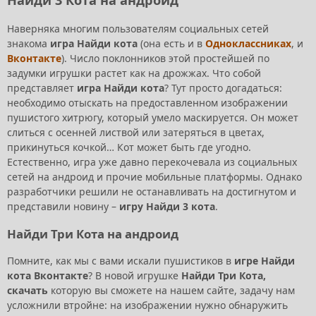
Наверняка многим пользователям социальных сетей
знакома
игра Найди кота
(она есть и в
Одноклассниках
, и
Вконтакте
). Число поклонников этой простейшей по
задумки игрушки растет как на дрожжах. Что собой
представляет
игра Найди кота
? Тут просто догадаться:
необходимо отыскать на предоставленном изображении
пушистого хитрюгу, который умело маскируется. Он может
слиться с осенней листвой или затеряться в цветах,
прикинуться кочкой… Кот может быть где угодно.
Естественно, игра уже давно перекочевала из социальных
сетей на андроид и прочие мобильные платформы. Однако
разработчики решили не останавливать на достигнутом и
представили новину –
игру Найди 3 кота
.
Найди Три Кота на андроид
Помните, как мы с вами искали пушистиков в
игре Найди
кота Вконтакте
?
В новой игрушке
Найди Три Кота,
скачать
которую вы сможете на нашем сайте, задачу нам
усложнили втройне: на изображении нужно обнаружить