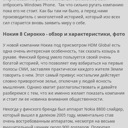
отбросить Windows Phone. Так что сильно ругать компанию
пока его не стоит. Как бы там ни было, а перед нами
производитель с многолетней историей, который изо всех
сил старается вновь заявить миру о себе.
Нокия 8 Сирокко - обзор и характеристики, фото
У новой компании Нокиа под присмотром HDM Global есть
одна очень интересная особенность, так сказать козырь в
рукаве. Финский бренд умело пользуется своей очень
богатой историей, что позволяет ему взбираться на первые
полосы СМИ, заставляя практически каждого жителя Земли
говорить о нем. Этот самый привкус ностальгии действует
словно приворотное зелье, отключая у людей ясность
мышления. Однако хватит разглагольствовать и давайте
разберемся с тем, что же именно желает показать компания
и стоит ли ее новинка внимания общественности.
Некогда у финского бренда был аппарат Nokia 8800 слайдер,
который вышел в далеком 2005 году, моментально став
очень востребованным аппаратом, несмотря на весьма
внушительный ценник около 900 долларов. Подкупил