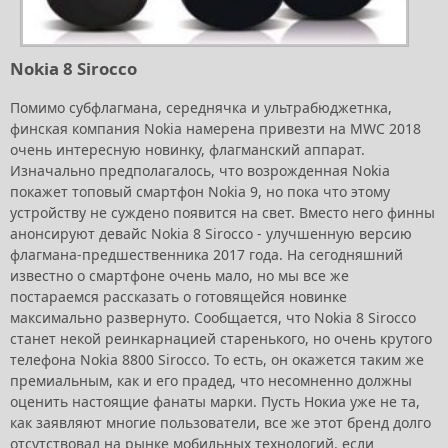
Nokia 8 Sirocco
Помимо субфлагмана, середнячка и ультрабюджетнка,
финская компания Nokia намерена привезти на MWC 2018
очень интересную новинку, флагманский аппарат.
Изначально предполагалось, что возрожденная Nokia
покажет топовый смартфон Nokia 9, но пока что этому
устройству не суждено появится на свет. Вместо него финны
анонсируют девайс Nokia 8 Sirocco - улучшенную версию
флагмана-предшественника 2017 года. На сегодняшний
известно о смартфоне очень мало, но мы все же
постараемся рассказать о готовящейся новинке
максимально развернуто. Сообщается, что Nokia 8 Sirocco
станет некой реинкарнацией старенького, но очень крутого
телефона Nokia 8800 Sirocco. То есть, он окажется таким же
премиальным, как и его прадед, что несомненно должны
оценить настоящие фанаты марки. Пусть Нокиа уже не та,
как заявляют многие пользователи, все же этот бренд долго
отсутствовал на рынке мобильных технологий, если