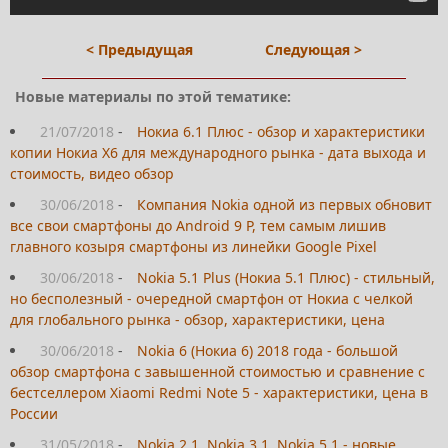
< Предыдущая
Следующая >
Новые материалы по этой тематике:
21/07/2018
-
Нокиа 6.1 Плюс - обзор и характеристики
копии Нокиа Х6 для международного рынка - дата выхода и
стоимость, видео обзор
30/06/2018
-
Компания Nokia одной из первых обновит
все свои смартфоны до Android 9 P, тем самым лишив
главного козыря смартфоны из линейки Google Pixel
30/06/2018
-
Nokia 5.1 Plus (Нокиа 5.1 Плюс) - стильный,
но бесполезный - очередной смартфон от Нокиа с челкой
для глобального рынка - обзор, характеристики, цена
30/06/2018
-
Nokia 6 (Нокиа 6) 2018 года - большой
обзор смартфона с завышенной стоимостью и сравнение с
бестселлером Xiaomi Redmi Note 5 - характеристики, цена в
России
31/05/2018
-
Nokia 2.1, Nokia 3.1, Nokia 5.1 - новые