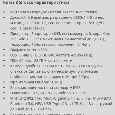
Nokia 8 Sirocco характеристики
Материалы корпуса: металл, закаленное стекло;
Дисплей: 5,9 дюймов, разрешение 2880х1440 точек,
матрица OLED от LG, соотношение сторон 18:9, 2,5D
Gorilla Glass стекло;
Процессор: Snapdragon 845, восьмиядерный, ядра Kryo
385 Gold + Silver с максимальной частотой до 2,8 ГГц,
техпроцесс 10нм второго поколения, 64-бит;
Графика: Adreno 630;
ОЗУ: 6 или 8 ГБ LPDDR4X, частота 4х1866 МГц;
ПЗУ: 64 или 128 ГБ + карты памяти;
Камера: двойная, связка из 12 МП и 13 МП модулей,
оптика от Carl Zeiss, оптический зум, оптическая
стабилизация, запись видео в 4К при 60fps;
Фронтальная камера: 16 МП;
Влагозащищенность по стандарту IP67;
Навигация: GPS, GLONASS, Beidou, Galileo;
Wi-Fi 2×2 802.11ad Multi-Gigabit 2.4 ГГц, 5 ГГц+ MU-MIMO,
Bluetooth 5.0, NFC, USB Type-C 3.1, LTE. Cat 18 с загрузкой
данный до 1,2 Гбит/сек;
Сканер отпечатков пальцев, сканер лица;