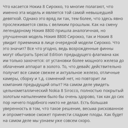
Что касается Нокиа 8 Сирокко, то многие полагают, что
именно эта модель и является той самой невышедшей
девяткой. Однако это вряд ли так, тем более, что здесь явно
прослеживается связь с великим прошлым. Как на смену
легендарному Нокия 8800 пришла аналогичная, но
улучшенная модель Нокия 8800 Сирокко, так и Нокия 8
увидит приемника в лице очередной модели Сирокко. Что
это значит? Все что угодно, ведь возрожденные финны
могут обыграть Special Edition предыдущего флагмана как
им только захочется: от установки более мощного железа до
облачения аппарат в золото. То, что девайс действительно
получит все самое свежее и актуальное железо, отличные
камеры, сборку и т.д. сомнений нет, но повторит ли
компания предыдущий опыт? На самом деле увидеть
цельнометаллический Nokia 8 Sirocco, полностью покрытый
золотым напылением было бы очень здорово, так как до сих
пор ничего подобного никто не делал. Есть большая
уверенность в том, что такое решение, весьма рискованное
и опрометчивое сможет принести сладкие плоды. Как будет
на самом деле мы узнаем уже совсем скоро.