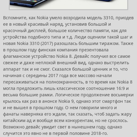
Вспомните, как Nokia умело возродила модель 3310, приодев
ее в новый красивый наряд, установив большой и
красочный дисплей, большое количество памяти, как для
устройства подобного типа и т.д. Люди оценили такой шаг и
новая Nokia 3310 (2017) разошлась большим тиражом. Также
в прошлом году финская компания презентовала
флагманское устройство Nokia 8. Девайс получил все самое
свежее и даже неплохой внешний вид, однако выстрелить
аппарат так и не смог. Сказался большой ценник и то, что
начиная с середины 2017 года все массово начали
пересаживаться на полноэкранность, в то время как Nokia 8
могла предложить лишь классическое соотношение 16:9 и
весьма большие рамки. Логическое продолжение восьмерки
крылось как раз в анонсе Nokia 9, однако этот смартфон так
и не вышел в прошлом году. О нем говорили много и
фанаты наверняка его ждали, так сказать, чтоб задать жару
китайским ад и вообще всем конкурентам, но не срослось.
Возможно девайс увидит свет в нынешнем году, однако
случится это явно не в первой половине 2018-го.