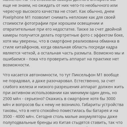
еще не знаем, но ожидать от них чего-то необычного или
чересчур высокого качества не стоит. Как обычно, днем
Pixelphone M1 позволит снимать неплохие как для своей
стоимости фотографии при хорошем освещении и
отвратительные при его недостатке. Также за счет двойной
камеры получится делать портретные фото с эффектом боке,
хотя мы уверены, что в смартфоне реализована обманка в
стиле китайфонов, когда овальная область посреди кадра
является четкой, а остальная часть размыта. Возможно мы и
ошибаемся - пока что проверить аппарат на практике нет
возможности.
Что касается автономности, то тут Пиксельфон М1 вообще
не порадовал, а даже разочаровал. Естественно, за счет
слабого железа и низкого разрешения аппарат должен жить
при активном использовании как минимум один день, но
2500 мАч - серьезно? Окажись в смартфоне хотя бы 3000
мАч и вопросов бы к нему не возникло. Габариты устройства
таковы, что в него спокойно поместилась бы батарея и на
3500 - 4000 мАч. Сегодня столь малые аккумуляторы даже
полуподвальные бренды из Китая стыдятся ставить, так что