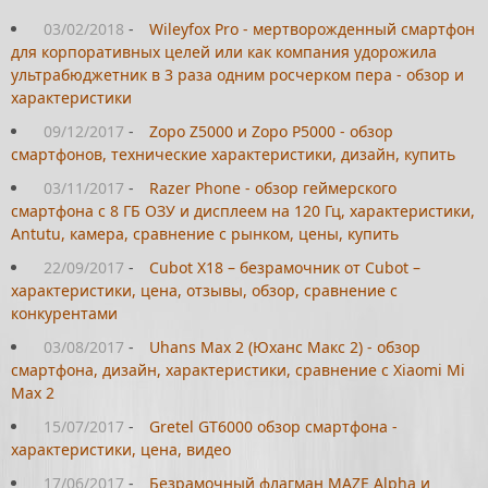
03/02/2018
-
Wileyfox Pro - мертворожденный смартфон
для корпоративных целей или как компания удорожила
ультрабюджетник в 3 раза одним росчерком пера - обзор и
характеристики
09/12/2017
-
Zopo Z5000 и Zopo P5000 - обзор
смартфонов, технические характеристики, дизайн, купить
03/11/2017
-
Razer Phone - обзор геймерского
смартфона с 8 ГБ ОЗУ и дисплеем на 120 Гц, характеристики,
Antutu, камера, сравнение с рынком, цены, купить
22/09/2017
-
Cubot X18 – безрамочник от Cubot –
характеристики, цена, отзывы, обзор, сравнение с
конкурентами
03/08/2017
-
Uhans Max 2 (Юханс Макс 2) - обзор
смартфона, дизайн, характеристики, сравнение с Xiaomi Mi
Max 2
15/07/2017
-
Gretel GT6000 обзор смартфона -
характеристики, цена, видео
17/06/2017
-
Безрамочный флагман MAZE Alpha и