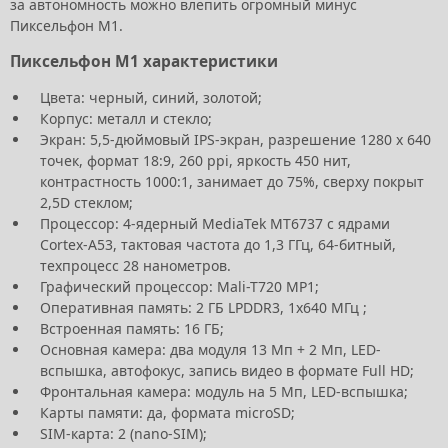
за автономность можно влепить огромный минус
Пиксельфон М1.
Пиксельфон М1 характеристики
Цвета: черный, синий, золотой;
Корпус: металл и стекло;
Экран: 5,5-дюймовый IPS-экран, разрешение 1280 х 640
точек, формат 18:9, 260 ppi, яркость 450 нит,
контрастность 1000:1, занимает до 75%, сверху покрыт
2,5D стеклом;
Процессор: 4-ядерный MediaTek MT6737 с ядрами
Cortex-A53, тактовая частота до 1,3 ГГц, 64-битный,
техпроцесс 28 нанометров.
Графический процессор: Mali-T720 MP1;
Оперативная память: 2 ГБ LPDDR3, 1x640 МГц ;
Встроенная память: 16 ГБ;
Основная камера: два модуля 13 Мп + 2 Мп, LED-
вспышка, автофокус, запись видео в формате Full HD;
Фронтальная камера: модуль на 5 Мп, LED-вспышка;
Карты памяти: да, формата microSD;
SIM-карта: 2 (nano-SIM);