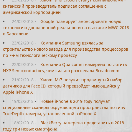
китайский производитель подписал соглашение с
американской корпорацией
24/02/2018
-
Google планирует анонсировать новую
технологию дополненной реальности на выставке MWC 2018
в Барселоне
23/02/2018
-
Компания Samsung взялась за
строительство нового завода для производства процессоров
по 7-нм технологическому процессу
22/02/2018
-
Компания Qualcomm намерена поглотить
NXP Semiconductors, чем сильно разгневала Broadcomm
21/02/2018
-
Xiaomi Mi7 получит продвинутый набор
датчиков для Face ID, который превзойдет имеющийся у
Apple iPhone X
19/02/2018
-
Новые iPhone в 2019 году получат
специальные сканеры окружающего пространства по типу
TrueDepth-камеры, установленной в iPhone X
18/02/2018
-
BlackBerry намерена представить в 2018
году три новых смартфона