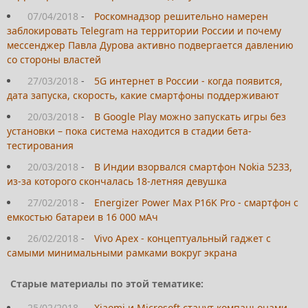
07/04/2018
-
Роскомнадзор решительно намерен
заблокировать Telegram на территории России и почему
мессенджер Павла Дурова активно подвергается давлению
со стороны властей
27/03/2018
-
5G интернет в России - когда появится,
дата запуска, скорость, какие смартфоны поддерживают
20/03/2018
-
В Google Play можно запускать игры без
установки – пока система находится в стадии бета-
тестирования
20/03/2018
-
В Индии взорвался смартфон Nokia 5233,
из-за которого скончалась 18-летняя девушка
27/02/2018
-
Energizer Power Max P16K Pro - смартфон с
емкостью батареи в 16 000 мАч
26/02/2018
-
Vivo Apex - концептуальный гаджет с
самыми минимальными рамками вокруг экрана
Старые материалы по этой тематике:
25/02/2018
-
Xiaomi и Microsoft станут компаньонами -