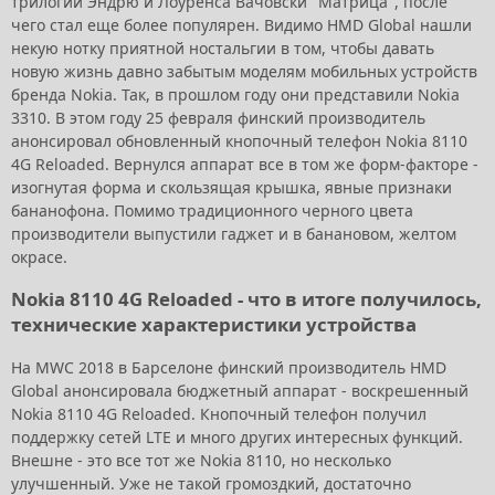
трилогии Эндрю и Лоуренса Вачовски "Матрица", после
чего стал еще более популярен. Видимо HMD Global нашли
некую нотку приятной ностальгии в том, чтобы давать
новую жизнь давно забытым моделям мобильных устройств
бренда Nokia. Так, в прошлом году они представили Nokia
3310. В этом году 25 февраля финский производитель
анонсировал обновленный кнопочный телефон Nokia 8110
4G Reloaded. Вернулся аппарат все в том же форм-факторе -
изогнутая форма и скользящая крышка, явные признаки
бананофона. Помимо традиционного черного цвета
производители выпустили гаджет и в банановом, желтом
окрасе.
Nokia 8110 4G Reloaded - что в итоге получилось,
технические характеристики устройства
На MWC 2018 в Барселоне финский производитель HMD
Global анонсировала бюджетный аппарат - воскрешенный
Nokia 8110 4G Reloaded. Кнопочный телефон получил
поддержку сетей LTE и много других интересных функций.
Внешне - это все тот же Nokia 8110, но несколько
улучшенный. Уже не такой громоздкий, достаточно