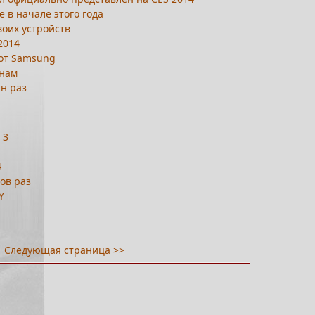
e в начале этого года
воих устройств
2014
 от Samsung
тнам
лн раз
 3
4
ов раз
Y
Следующая страница >>