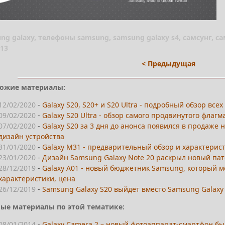
ung galaxy, телефоны samsung, samsung galaxy s4, самсунг, са
13
< Предыдущая
ожие материалы:
12/02/2020
-
Galaxy S20, S20+ и S20 Ultra - подробный обзор вс
09/02/2020
-
Galaxy S20 Ultra - обзор самого продвинутого флагм
07/02/2020
-
Galaxy S20 за 3 дня до анонса появился в продаже 
дизайн устройства
31/01/2020
-
Galaxy M31 - предварительный обзор и характерист
23/01/2020
-
Дизайн Samsung Galaxy Note 20 раскрыл новый па
28/12/2019
-
Galaxy A01 - новый бюджетник Samsung, который м
характеристики, цена
26/12/2019
-
Samsung Galaxy S20 выйдет вместо Samsung Galaxy 
ые материалы по этой тематике:
08/01/2014
-
Galaxy Camera 2 – новый фотоаппарат-смартфон бы