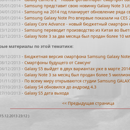
05/01/2014
-
Samsung представит свою новинку Galaxy Note 3 Lit
04/01/2014
-
Samsung на 2014 год планирует обновление ряда с
03/01/2014
-
Samsung Galaxy Note Pro впервые показали на CES 
23/12/2013
-
Galaxy Core Advance - новый бюджетный смартфон
23/12/2013
-
Samsung переводит производство из Китая во Вье
22/12/2013
-
Galaxy Note 3 за два месяца был продан более 10 м
рые материалы по этой тематике:
09/12/2013
-
Бюджетная версия смартфона Samsung Galaxy Note
08/12/2013
-
Смартфоны будущего от Самсунг
04/12/2013
-
Galaxy S5 выйдет в двух вариантах уже в марте 201
10/11/2013
-
Galaxy Note 3 за месяц был продан более 5 миллион
01/11/2013
-
По всему миру открываются студии Samsung GALAX
27/10/2013
-
Galaxy S4 обновился до андроид 4.3
27/10/2013
-
Galaxy S5 дата выхода
<< Предыдущая страница
5.12.2013 23:12 )