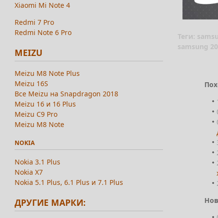
Xiaomi Mi Note 4
Redmi 7 Pro
Redmi Note 6 Pro
Теги: sams
samsung 20
MEIZU
Meizu M8 Note Plus
Meizu 16S
Пох
Все Meizu на Snapdragon 2018
Meizu 16 и 16 Plus
Meizu C9 Pro
Meizu M8 Note
NOKIA
Nokia 3.1 Plus
Nokia X7
Nokia 5.1 Plus, 6.1 Plus и 7.1 Plus
Нов
ДРУГИЕ МАРКИ: