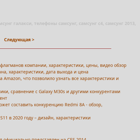
мсунг галакси, телефоны самсунг, самсунг с4, самсунг 2013,
Следующая >
ех флагманов компании, характеристики, цены, видео обзор
ана, характеристики, дата выхода и цена
на Amazon, что позволило узнать все характеристики и
ики, сравнение с Galaxy M30s и другими конкурентами
тент
ожет составить конкуренцию Redmi 8A - обзор,
S11 в 2020 году – дизайн, характеристики
л официально представлен на CES 2014