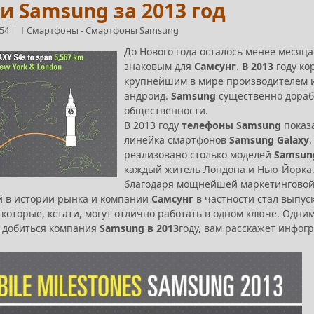
и Samsung за 2013 год
:54
Смартфоны
-
Смартфоны Samsung
До Нового года осталось менее месяца
знаковым для
Самсунг
.
В 2013
году ко
крупнейшим в мире производителем и
андроид.
Samsung
существенно дорабо
общественности.
В 2013 году
телефоны Samsung
показа
линейка смартфонов
Samsung Galaxy
реализовано столько моделей
Samsung
каждый житель Лондона и Нью-Йорка
благодаря мощнейшей маркетинговой
й в истории рынка и компании
Самсунг
в частности стал выпу
 которые, кстати, могут отлично работать в одном ключе. Одни
а добиться компания
Samsung в 2013
году, вам расскажет инфог