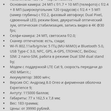
Основная камера: 24 МП с f/1.7 + 10 МП (телефото) c f/2.4
+ 8 МП (широкоугольник 120 градусов) с f/2.4 + 5 МП
(замер глубины) с f/2.2, фазовый автофокус Dual Pixel,
сдвоенный LED, режим боке, двукратный оптический
зум, оптическая стабилизация, запись видео в 4К @30
fps;
Селфи-камера: 24 МП, светосила f/2.0;
Сканер отпечатков: есть, сзади;
Wi-Fi 802.11a/b/g/n/ac 5 ГГц (MU-MiMO) и Bluetooth 5.0,
USB Type-C 3.0, NFC, GPS, A-GPS, ГЛОНАСС, BeiDou;
SIM: 2 nano-SIM, работа в режиме Dual SIM dual stand
by;
Модем с поддержкой LTE Cat 9, скорость передачи до
450 Мбит/с.;
Аккумулятор: 3800 мАч;
Версия ОС: Андроид 8.0 Oreo и фирменная оболочка
Experience 9;
Антуту: 115000 баллов;
Габариты: 77 х 162,5 х 7,8 мм;
Вес: 183 грамма;
Цены: от 39990 рублей.