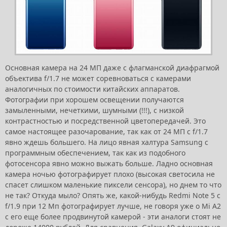
Основная камера на 24 МП даже с флагманской диафрагмой
объектива f/1.7 не может соревноваться с камерами
аналогичных по стоимости китайских аппаратов.
Фотографии при хорошем освещении получаются
замыленными, нечеткими, шумными (!!!), с низкой
контрастностью и посредственной цветопередачей. Это
самое настоящее разочарование, так как от 24 МП с f/1.7
явно ждешь большего. На лицо явная халтура Samsung с
программным обеспечением, так как из подобного
фотосенсора явно можно выжать больше. Ладно основная
камера ночью фотографирует плохо (высокая светосила не
спасет слишком маленькие пиксели сенсора), но днем то что
не так? Откуда мыло? Опять же, какой-нибудь Redmi Note 5 с
f/1.9 при 12 Мп фотографирует лучше, не говоря уже о Mi A2
с его еще более продвинутой камерой - эти аналоги стоят не