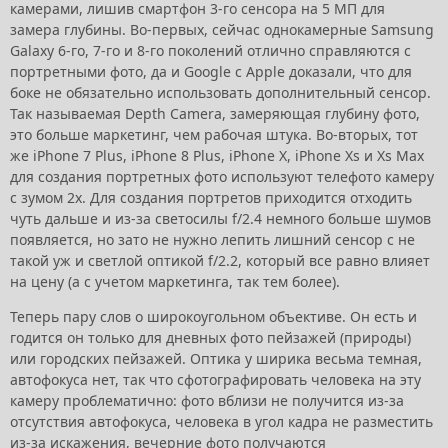
камерами, лишив смартфон 3-го сенсора на 5 МП для
замера глубины. Во-первых, сейчас однокамерные Samsung
Galaxy 6-го, 7-го и 8-го поколений отлично справляются с
портретными фото, да и Google с Apple доказали, что для
боке не обязательно использовать дополнительный сенсор.
Так называемая Depth Camera, замеряющая глубину фото,
это больше маркетинг, чем рабочая штука. Во-вторых, тот
же iPhone 7 Plus, iPhone 8 Plus, iPhone X, iPhone Xs и Xs Max
для создания портретных фото используют телефото камеру
с зумом 2х. Для создания портретов приходится отходить
чуть дальше и из-за светосилы f/2.4 немного больше шумов
появляется, но зато не нужно лепить лишний сенсор с не
такой уж и светлой оптикой f/2.2, который все равно влияет
на цену (а с учетом маркетинга, так тем более).
Теперь пару слов о широкоугольном объективе. Он есть и
годится он только для дневных фото пейзажей (природы)
или городских пейзажей. Оптика у ширика весьма темная,
автофокуса нет, так что сфотографировать человека на эту
камеру проблематично: фото вблизи не получится из-за
отсутствия автофокуса, человека в угол кадра не разместить
из-за искажения, вечерние фото получаются