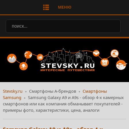
МЕНЮ
Stevsky.ru
Смартфоны А-брендов
Смартфоны
Samsung
Samsung Galaxy A9 и A9s - обзор 4-х камерных
смартфонов или как компания обманывает покупателей -
примеры фото, характеристики, цена, аналоги