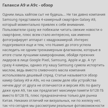
Галакси А9 и А9с - обзор
Одним лишь хайпом сыт не будешь... Не так давно компания
Samsung представила 4-камерный смартфон Galaxy A9,
который моментально привлек к себе внимание.
Пользователи сразу же побежали читать свежие новости о
смартфоне, плюс всем стало интересно, как именно
фотографирует аппарат с квадрокамерой. Интерес
подогревался еще и тем, что Huawei до этого успела
наследить не одним трехкамерным флагманом, которые в
итоге стали лучшими камерофонами, обойдя прежних
лидеров в лице Google Pixel, Samsung, Apple и др. А тут
сразу 4 камеры, однако эту кашу Samsung сумела испортить
маслом, ведь вместо сливочного масла компания
использовала дешевый спред. Статья называется обзор
камер Galaxy A9 и A9s, но на самом деле оба устройства
ничем друг от друга не отличаются и версия A9s по факту
даже хуже A9, так как предлагает максимум памяти 6/128 ГБ
вместо 8/128 ГБ, плюс предназначена только для рынка
Китая. Никаких отличий ни визуальных, ни по железу нет,
так что сегодня мы рассмотрим реальные фотовозможности