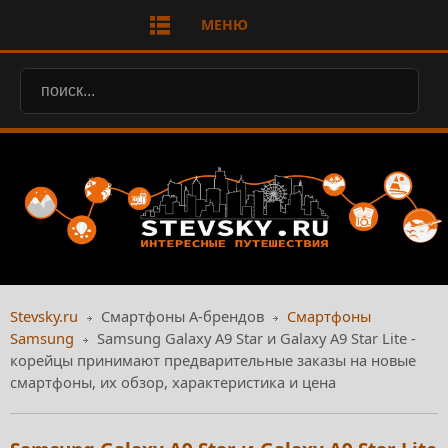
МЕНЮ
Stevsky.ru
Смартфоны А-брендов
Смартфоны
Samsung
Samsung Galaxy A9 Star и Galaxy A9 Star Lite -
корейцы принимают предварительные заказы на новые
смартфоны, их обзор, характеристика и цена