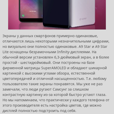
Экраны у данных смартфонов примерно одинаковые,
отличаются лишь некоторыми незначительными цифрами,
но визуально они полностью одинаковые. A9 Star и A9 Star
Lite оснащены безрамочными Infinity-дисплеями. На
обычной версии установлен 6,3-дюймовый экран, а в более
простой - шестидюймовый. Они построены на базе
фирменной матрицы SuperAMOLED и обладают шикарной
картинкой с высокими углами обзора, естественной
цветопередачей и отличной насыщенностью. Т.е. любому
пользователю такие экраны понравятся. Мы уже не раз
замечали, что люди ругают Самсунг за слишком
контрастную картинку из-за которой быстро устают глаза.
Но мы напоминаем, что практически у каждого телефона от
этого производителя есть настройка цветов, где можно
дисплей полностью подстроить под себя.