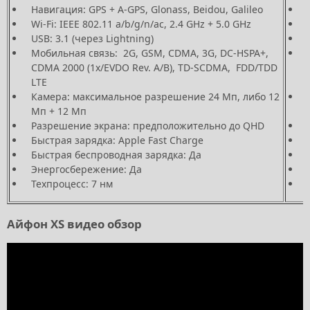
Навигация: GPS + A-GPS, Glonass, Beidou, Galileo
Wi-Fi: IEEE 802.11 a/b/g/n/ac, 2.4 GHz + 5.0 GHz
USB: 3.1 (через Lightning)
Мобильная связь: 2G, GSM, CDMA, 3G, DC-HSPA+,
CDMA 2000 (1x/EVDO Rev. A/B), TD-SCDMA, FDD/TDD
LTE
Камера: максимальное разрешение 24 Mп, либо 12
Mп + 12 Mп
Разрешение экрана: предположительно до QHD
Быстрая зарядка: Apple Fast Charge
Быстрая беспроводная зарядка: Да
Энергосбережение: Да
Техпроцесс: 7 нм
Айфон XS видео обзор