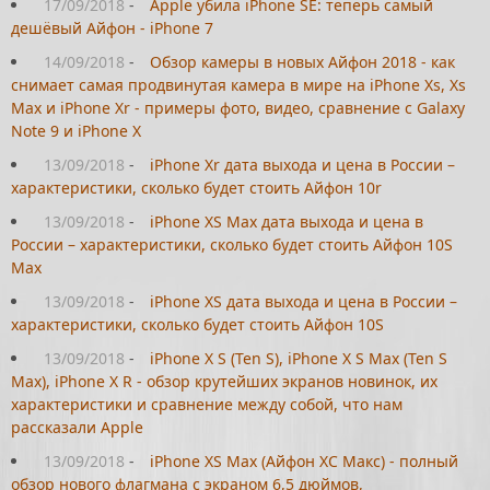
17/09/2018
-
Apple убила iPhone SE: теперь самый
дешёвый Айфон - iPhone 7
14/09/2018
-
Обзор камеры в новых Айфон 2018 - как
снимает самая продвинутая камера в мире на iPhone Xs, Xs
Max и iPhone Xr - примеры фото, видео, сравнение с Galaxy
Note 9 и iPhone X
13/09/2018
-
iPhone Xr дата выхода и цена в России –
характеристики, сколько будет стоить Айфон 10r
13/09/2018
-
iPhone XS Max дата выхода и цена в
России – характеристики, сколько будет стоить Айфон 10S
Max
13/09/2018
-
iPhone XS дата выхода и цена в России –
характеристики, сколько будет стоить Айфон 10S
13/09/2018
-
iPhone X S (Ten S), iPhone X S Max (Ten S
Max), iPhone X R - обзор крутейших экранов новинок, их
характеристики и сравнение между собой, что нам
рассказали Apple
13/09/2018
-
iPhone XS Max (Айфон ХС Макс) - полный
обзор нового флагмана с экраном 6,5 дюймов,