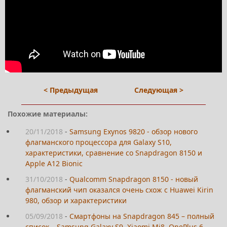
< Предыдущая
Следующая >
Похожие материалы:
20/11/2018
-
Samsung Exynos 9820 - обзор нового
флагманского процессора для Galaxy S10,
характеристики, сравнение со Snapdragon 8150 и
Apple A12 Bionic
31/10/2018
-
Qualcomm Snapdragon 8150 - новый
флагманский чип оказался очень схож с Huawei Kirin
980, обзор и характеристики
05/09/2018
-
Смартфоны на Snapdragon 845 – полный
список – Samsung Galaxy S9, Xiaomi Mi8, OnePlus 6,