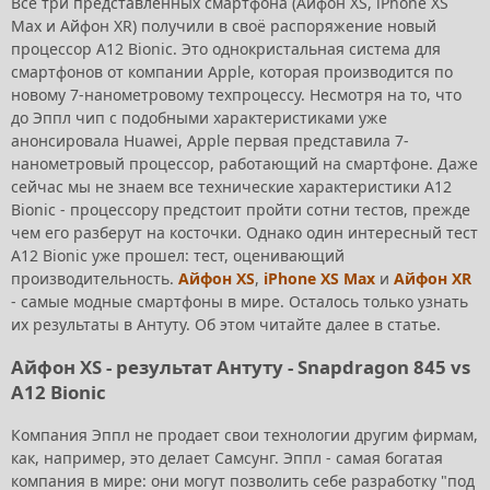
Все три представленных смартфона (Айфон XS, iPhone XS
Max и Айфон XR) получили в своё распоряжение новый
процессор A12 Bionic. Это однокристальная система для
смартфонов от компании Apple, которая производится по
новому 7-нанометровому техпроцессу. Несмотря на то, что
до Эппл чип с подобными характеристиками уже
анонсировала Huawei, Apple первая представила 7-
нанометровый процессор, работающий на смартфоне. Даже
сейчас мы не знаем все технические характеристики A12
Bionic - процессору предстоит пройти сотни тестов, прежде
чем его разберут на косточки. Однако один интересный тест
A12 Bionic уже прошел: тест, оценивающий
производительность.
Айфон XS
,
iPhone XS Max
и
Айфон XR
- самые модные смартфоны в мире. Осталось только узнать
их результаты в Антуту. Об этом читайте далее в статье.
Айфон XS - результат Антуту - Snapdragon 845 vs
A12 Bionic
Компания Эппл не продает свои технологии другим фирмам,
как, например, это делает Самсунг. Эппл - самая богатая
компания в мире: они могут позволить себе разработку "под