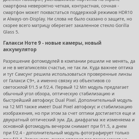
смартфона невероятно четкая, контрастная, сочная -
смартфон может похвастаться поддержкой режимов HDR10
и Always-on-Display. Ни слова не было сказано о защите, но
скорее всего матрицу оберегает закаленное стекло Gorilla
Glass 5.
Галакси Ноте 9 - новые камеры, новый
аккумулятор
Разрешение фотомодулей в компании решили не менять, да
и не в мегапикселях счастье, не так ли. Куда важнее оптика
и тут Самсунг решила использоваться проверенные линзы
от Галакси С9+, а именно связку из объективов со
светосилой f/1.5 и f/2.4. Первый 12 Мп модуль предлагает
обычный угол обзора, оптическую стабилизацию и
быстрейший автофокус Dual Pixel. Дополнительный модуль
на 12 МП также имеет Dual Pixel автофокус и стабилизацию
изображения, но при этом за счет оптики достигается еще и
двукратный оптический зум. Да, диафрагма же изменяема и
основной фотомодуль вечером снимает при f/1.5, а днем
при f/2.4 - дополнительный модуль фотографирует только