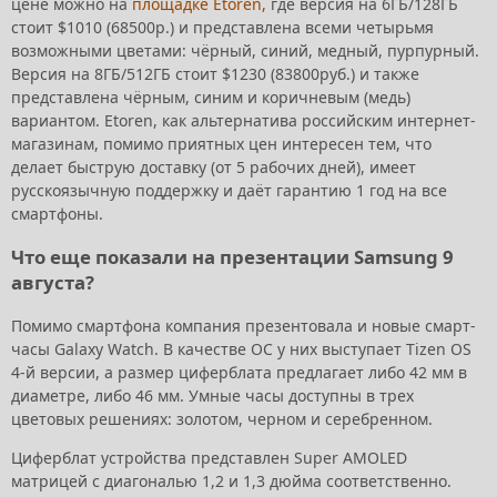
цене можно на
площадке Etoren,
где версия на 6ГБ/128ГБ
стоит $1010 (68500р.) и представлена всеми четырьмя
возможными цветами: чёрный, синий, медный, пурпурный.
Версия на 8ГБ/512ГБ стоит $1230 (83800руб.) и также
представлена чёрным, синим и коричневым (медь)
вариантом. Etoren, как альтернатива российским интернет-
магазинам, помимо приятных цен интересен тем, что
делает быструю доставку (от 5 рабочих дней), имеет
русскоязычную поддержку и даёт гарантию 1 год на все
смартфоны.
Что еще показали на презентации Samsung 9
августа?
Помимо смартфона компания презентовала и новые смарт-
часы Galaxy Watch. В качестве ОС у них выступает Tizen OS
4-й версии, а размер циферблата предлагает либо 42 мм в
диаметре, либо 46 мм. Умные часы доступны в трех
цветовых решениях: золотом, черном и серебренном.
Циферблат устройства представлен Super AMOLED
матрицей с диагональю 1,2 и 1,3 дюйма соответственно.