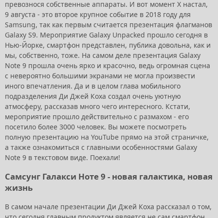
превознося собственные аппараты. И вот момент Х настал,
9 августа - это второе крупное событие в 2018 году для
Samsung, так как первым считается презентация флагманов
Galaxy S9. Мероприятие Galaxy Unpacked прошло сегодня в
Нью-Йорке, смартфон представлен, публика довольна, как и
мы, собственно, тоже. На самом деле презентация Galaxy
Note 9 прошла очень ярко и красочно, ведь огромная сцена
с невероятно большими экранами не могла произвести
иного впечатления. Да и в целом глава мобильного
подразделения Ди Джей Коха создал очень уютную
атмосферу, рассказав много чего интересного. Кстати,
мероприятие прошло действительно с размахом - его
посетило более 3000 человек. Вы можете посмотреть
полную презентацию на YouTube прямо на этой страничке,
а также ознакомиться с главными особенностями Galaxy
Note 9 в текстовом виде. Поехали!
Самсунг Галакси Ноте 9 - новая галактика, новая
жизнь
В самом начале презентации Ди Джей Коха рассказал о том,
что сегодня главным продуктом является не сам смартфон,