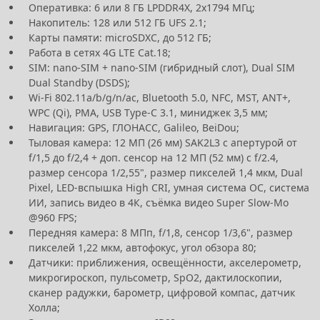
Оперативка: 6 или 8 ГБ LPDDR4X, 2х1794 МГц;
Накопитель: 128 или 512 ГБ UFS 2.1;
Карты памяти: microSDXC, до 512 ГБ;
Работа в сетях 4G LTE Cat.18;
SIM: nano-SIM + nano-SIM (гибридный слот), Dual SIM
Dual Standby (DSDS);
Wi-Fi 802.11a/b/g/n/ac, Bluetooth 5.0, NFC, MST, ANT+,
WPC (Qi), PMA, USB Type-C 3.1, миниджек 3,5 мм;
Навигация: GPS, ГЛОНАСС, Galileo, BeiDou;
Тыловая камера: 12 МП (26 мм) SAK2L3 с апертурой от
f/1,5 до f/2,4 + доп. сенсор на 12 МП (52 мм) с f/2.4,
размер сенсора 1/2,55", размер пикселей 1,4 мкм, Dual
Pixel, LED-вспышка High CRI, умная система ОС, система
ИИ, запись видео в 4К, съёмка видео Super Slow-Mo
@960 FPS;
Передняя камера: 8 МПп, f/1,8, сенсор 1/3,6", размер
пикселей 1,22 мкм, автофокус, угол обзора 80;
Датчики: приближения, освещённости, акселерометр,
микрогироскоп, пульсометр, SpO2, дактилоскопии,
сканер радужки, барометр, цифровой компас, датчик
Холла;