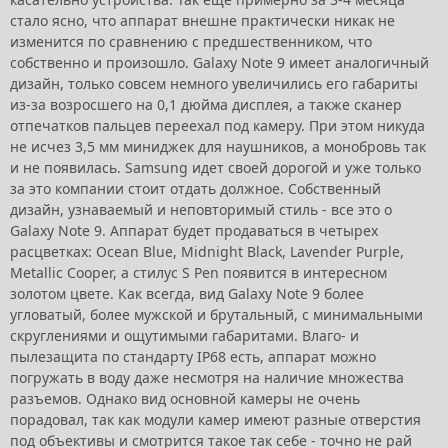
стало ясно, что аппарат внешне практически никак не
изменится по сравнению с предшественником, что
собственно и произошло. Galaxy Note 9 имеет аналогичный
дизайн, только совсем немного увеличились его габариты
из-за возросшего на 0,1 дюйма дисплея, а также сканер
отпечатков пальцев переехал под камеру. При этом никуда
не исчез 3,5 мм миниджек для наушников, а монобровь так
и не появилась. Samsung идет своей дорогой и уже только
за это компании стоит отдать должное. Собственный
дизайн, узнаваемый и неповторимый стиль - все это о
Galaxy Note 9. Аппарат будет продаваться в четырех
расцветках: Ocean Blue, Midnight Black, Lavender Purple,
Metallic Cooper, а стилус S Pen появится в интересном
золотом цвете. Как всегда, вид Galaxy Note 9 более
угловатый, более мужской и брутальный, с минимальными
скруглениями и ощутимыми габаритами. Влаго- и
пылезащита по стандарту IP68 есть, аппарат можно
погружать в воду даже несмотря на наличие множества
разъемов. Однако вид основной камеры не очень
порадовал, так как модули камер имеют разные отверстия
под объективы и смотрится такое так себе - точно не рай