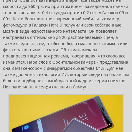
при f/2.4. Записывать видео аппарат все также может на
скорости до 960 fps, но при этом время замедленной съемки
теперь составляет 0,4 секунды против 0,2 сек. у Галакси С9 и
С9+. Как и большинство современный мобильных камер,
фотомодули в Галакси Ноте 9 получили свои собственные
мозги в виде искусственного интеллекта. Он позволяет
настраивать оптимально до 20 распознаваемых сцен, а
также следит за тем, чтобы не было смазанных снимков или
фото с закрытыми глазами. Об этом намекала
предпрезентационная реклама, говорившая, что скоро все
изменится. Пара слов о фронтальной камере - представлена
она 8 МП сенсором с диафрагмой объектива f/1.8. Для нее
также доступны технологии ИИ, который следит за балансом
белого и подбирает самый удачный кадр из серии снимков.
Нет однотипным селфи сказали в Самсунг.