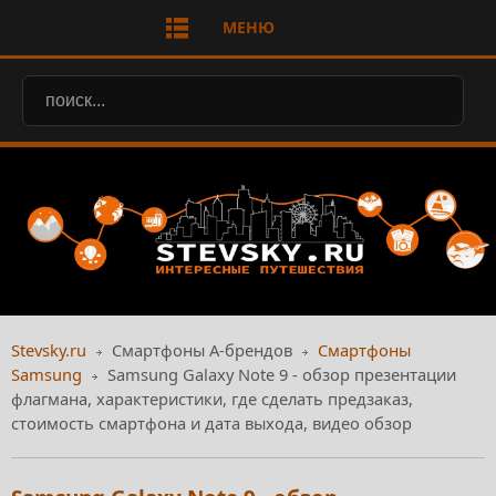
МЕНЮ
Stevsky.ru
Смартфоны А-брендов
Смартфоны
Samsung
Samsung Galaxy Note 9 - обзор презентации
флагмана, характеристики, где сделать предзаказ,
стоимость смартфона и дата выхода, видео обзор