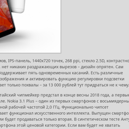
 IPS-панель, 1440х720 точек, 268 ppi, стекло 2.5D, контрастн
ие, нет никаких раздражающих вырезов – дизайн опрятен. Сам
 Поддерживает пять одновременных касаний. Есть различные
зображения и активировать функцию регулировки подсветки
ает только похвалы – за 13 000 рублей тут придраться не к чему
итайский чипмейкер предстал в конце весны 2018 года, а первы
е. Nokia 3.1 Plus – один из первых смартфонов с восьмиядерн
льной рабочей частотой 2,0 ГГц. Функционально чипсет
вает функционал искусственного интеллекта. Выпущен смартфо
ссии будет продаваться только вторая. В синтетическом тесте Ант
артфона этой ценовой категории. Если вам будет не хватать