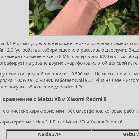
a 3.1 Plus могут делать неплохие снимки: основная камера сос
) f 2.0 (устройство, собирающее или рассеивающее лучи). Видео
 камера скромнее – всего 8 МБ, с апертурой f/2.0 и углом обз
тографирует на уровне других смартфонов из этой ценовой кате
 у новинки средней мощности – 3 500 мАЧ. Не много, но и не м
рядки: 100% за 60 минут. Работает Nokia 3.1 Plus на базе чист
ано получит обновление до Android Pie.
+ сравнение с Meizu V8 и Xiaomi Redmi 6
 технические характеристики трёх смартфонов, которые работаю
арактеристик Nokia 3.1 Plus с Meizu V8 и Xiaomi Redmi 6:
Nokia 3.1+
Meizu V