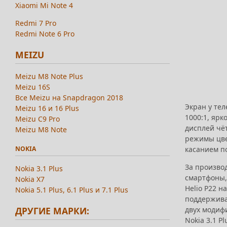
Xiaomi Mi Note 4
Redmi 7 Pro
Redmi Note 6 Pro
MEIZU
Meizu M8 Note Plus
Meizu 16S
Все Meizu на Snapdragon 2018
Экран у тел
Meizu 16 и 16 Plus
1000:1, ярк
Meizu C9 Pro
дисплей чё
Meizu M8 Note
режимы цве
NOKIA
касанием по
За производ
Nokia 3.1 Plus
смартфоны,
Nokia X7
Helio P22 н
Nokia 5.1 Plus, 6.1 Plus и 7.1 Plus
поддержива
ДРУГИЕ МАРКИ:
двух модифи
Nokia 3.1 P