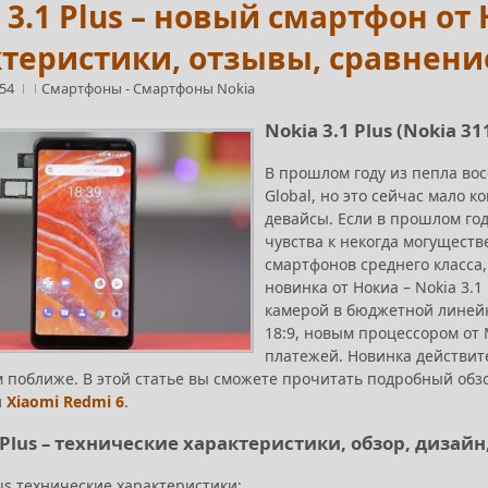
 3.1 Plus – новый смартфон от 
теристики, отзывы, сравнение
:54
Смартфоны
-
Смартфоны Nokia
Nokia 3.1 Plus (Nokia 
В прошлом году из пепла во
Global, но это сейчас мало 
девайсы. Если в прошлом го
чувства к некогда могуществ
смартфонов среднего класса,
новинка от Нокиа – Nokia 3.
камерой в бюджетной линей
18:9, новым процессором от
платежей. Новинка действит
 поближе. В этой статье вы сможете прочитать подробный обзо
и
Xiaomi Redmi 6
.
1 Plus – технические характеристики, обзор, дизай
lus технические характеристики: