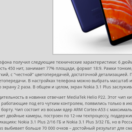
ефона получил следующие технические характеристики: 6 дюймов,
ость 450 нит, занимает 77% площади, формат 18:9. Рамки тонк
ткий, с “честной” цветопередачей, достаточной детализацией.
топередачи. В настройках телефона можно выбрать масштаб и
 экрану 2 раза. В общем и целом, экран Nokia 3.1 Plus заслужив
ительность в новинке отвечает MediaTek Helio P22. Этот чип к
 работающие под его чутким контролем, появились только в июл
а борту. Чип состоит из восьми ядер ARM Cortex-A53 с максима
ет двойные камеры, построен по 12-нм техпроцессу, поддержи
кациях: Nokia 3.1 Plus 2/16 ГБ и Nokia 3.1 Plus 3/32 ГБ, но в Ро
lus выбивает больше 70 000 очков – достойный результат для см