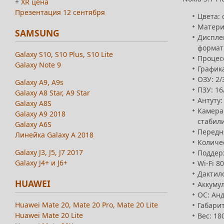
+
XR цена
Презентация 12 сентября
Цвета: 
Матери
SAMSUNG
Дисплей
формат 
Galaxy S10, S10 Plus, S10 Lite
Процесс
Galaxy Note 9
Графика
ОЗУ: 2/
Galaxy A9, A9s
ПЗУ: 16
Galaxy A8 Star, A9 Star
Антуту:
Galaxy A8S
Камера
Galaxy A9 2018
стабили
Galaxy A6S
Передня
Линейка Galaxy A 2018
Количес
Galaxy J3, J5, J7 2017
Поддерж
Galaxy J4+ и J6+
Wi-Fi 8
Дактило
HUAWEI
Аккумул
ОС: Анд
Huawei Mate 20, Mate 20 Pro, Mate 20 Lite
Габарит
Huawei Mate 20 Lite
Вес: 18