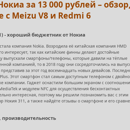
Нокиа за 13 000 рублей – обзор
 с Meizu V8 и Redmi 6
311) - хороший бюджетник от Нокиа
сстала компания Nokia. Возродила её китайская компания HMD
кого интересует, так как китайские финны делают достойные
ду выпускали смартфоны/телефоны, которые давили на тёплые
енной компанией, то в 2018 году они сосредоточились на выпус
 представив за этот год восемнадцать новых девайсов. Последн
1 Plus. Этот смартфон стал самым доступным телефоном с двойн
ке компании. Гаджет оснастили большим экраном с соотношен
 MediaTek и модулем NFC для осуществления бесконтактных
ельно интересная, поэтому мы решили познакомить вас с этим
р Нокия 311, а также найдёте отзывы о смартфоне и его сравн
н, производительность