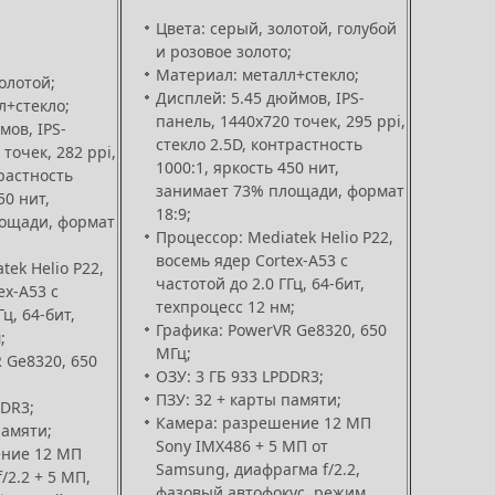
Цвета: серый, золотой, голубой
и розовое золото;
Материал: металл+стекло;
олотой;
Дисплей: 5.45 дюймов, IPS-
л+стекло;
панель, 1440х720 точек, 295 ppi,
мов, IPS-
стекло 2.5D, контрастность
точек, 282 ppi,
1000:1, яркость 450 нит,
трастность
занимает 73% площади, формат
50 нит,
18:9;
ощади, формат
Процессор: Mediatek Helio P22,
восемь ядер Cortex-A53 с
tek Helio P22,
частотой до 2.0 ГГц, 64-бит,
ex-A53 с
техпроцесс 12 нм;
ц, 64-бит,
Графика: PowerVR Ge8320, 650
;
МГц;
 Ge8320, 650
ОЗУ: 3 ГБ 933 LPDDR3;
ПЗУ: 32 + карты памяти;
DDR3;
Камера: разрешение 12 МП
памяти;
Sony IMX486 + 5 МП от
ение 12 МП
Samsung, диафрагма f/2.2,
/2.2 + 5 МП,
фазовый автофокус, режим