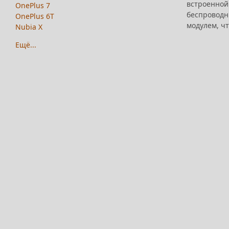
встроенной
OnePlus 7
беспроводны
OnePlus 6T
модулем, ч
Nubia X
Ещё...