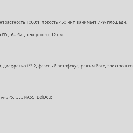
контрастность 1000:1, яркость 450 нит, занимает 77% площади,
 ГГц, 64-бит, техпроцесс 12 нм;
 диафрагма f/2.2, фазовый автофокус, режим боке, электронна
S, A-GPS, GLONASS, BeiDou;