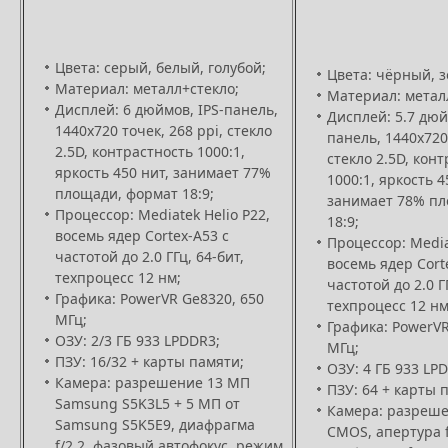
Цвета: серый, белый, голубой;
Цвета: чёрный, з
Материал: металл+стекло;
Материал: метал
Дисплей: 6 дюймов, IPS-панель,
Дисплей: 5.7 дюй
1440х720 точек, 268 ppi, стекло
панель, 1440х720 
2.5D, контрастность 1000:1,
стекло 2.5D, кон
яркость 450 нит, занимает 77%
1000:1, яркость 4
площади, формат 18:9;
занимает 78% пл
Процессор: Mediatek Helio P22,
18:9;
восемь ядер Cortex-A53 с
Процессор: Media
частотой до 2.0 ГГц, 64-бит,
восемь ядер Cort
техпроцесс 12 нм;
частотой до 2.0 ГГ
Графика: PowerVR Ge8320, 650
техпроцесс 12 нм
МГц;
Графика: PowerVR
ОЗУ: 2/3 ГБ 933 LPDDR3;
МГц;
ПЗУ: 16/32 + карты памяти;
ОЗУ: 4 ГБ 933 LP
Камера: разрешение 13 МП
ПЗУ: 64 + карты 
Samsung S5K3L5 + 5 МП от
Камера: разреш
Samsung S5K5E9, диафрагма
CMOS, апертура f
f/2.2, фазовый автофокус, режим