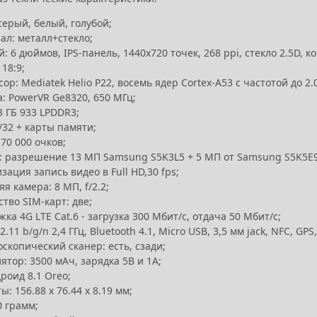
серый, белый, голубой;
ал: металл+стекло;
: 6 дюймов, IPS-панель, 1440х720 точек, 268 ppi, стекло 2.5D, 
18:9;
ор: Mediatek Helio P22, восемь ядер Cortex-A53 с частотой до 2.0
: PowerVR Ge8320, 650 МГц;
3 ГБ 933 LPDDR3;
/32 + карты памяти;
 70 000 очков;
: разрешение 13 МП Samsung S5K3L5 + 5 МП от Samsung S5K5E9,
зация запись видео в Full HD,30 fps;
я камера: 8 МП, f/2.2;
тво SIM-карт: две;
ка 4G LTE Cat.6 - загрузка 300 Мбит/с, отдача 50 Мбит/с;
02.11 b/g/n 2,4 ГГц, Bluetooth 4.1, Micro USB, 3,5 мм jack, NFC, GP
скопический сканер: есть, сзади;
ятор: 3500 мАч, зарядка 5В и 1А;
роид 8.1 Oreo;
ы: 156.88 х 76.44 х 8.19 мм;
0 грамм;