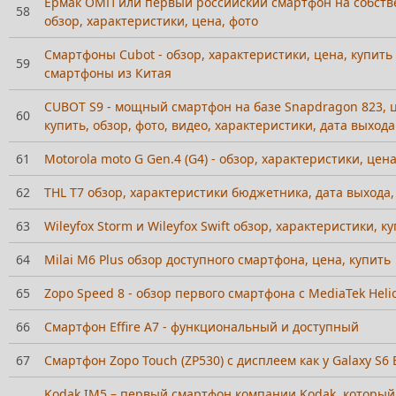
Ермак ОМП или первый российский смартфон на собств
58
обзор, характеристики, цена, фото
Смартфоны Cubot - обзор, характеристики, цена, купит
59
смартфоны из Китая
CUBOT S9 - мощный смартфон на базе Snapdragon 823, ц
60
купить, обзор, фото, видео, характеристики, дата выхода
61
Motorola moto G Gen.4 (G4) - обзор, характеристики, цен
62
THL T7 обзор, характеристики бюджетника, дата выхода,
63
Wileyfox Storm и Wileyfox Swift обзор, характеристики, к
64
Milai M6 Plus обзор доступного смартфона, цена, купить
65
Zopo Speed 8 - обзор первого смартфона с MediaTek Heli
66
Смартфон Effire A7 - функциональный и доступный
67
Смартфон Zopo Touch (ZP530) с дисплеем как у Galaxy S6
Kodak IM5 – первый смартфон компании Kodak, который