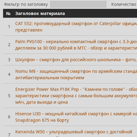
Фильтр по заголовку
Количество 
№
Заголовок материала
CAT S52: противоударный смартфон от Caterpillar офиц
1
представлен
Palm PVG100 - нереально компактный смартфон с 3.3-д
2
дисплеем за 30 000 рублей в МТС - обзор и характерист
3
Шкулфон – смартфон для российского школьника – фото,
Nomu M8 - защищенный смартфон по армейским станд
4
антибактериальным покрытием
Energizer Power Max P18K Pop - "Камнем по голове" - обз
5
характеристики смартфона с самым большим аккумулят
мАч, дата выхода и цена
Hisense U30 – мощный китайский смартфон с камерой н
6
Snapdragon 675 на борту
Kenxinda W50 – ультрадешевый смартфон с достойной
7