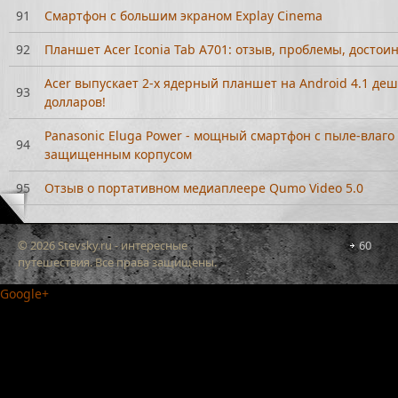
91
Смартфон с большим экраном Explay Cinema
92
Планшет Acer Iconia Tab A701: отзыв, проблемы, достои
Acer выпускает 2-х ядерный планшет на Android 4.1 деш
93
долларов!
Panasonic Eluga Power - мощный смартфон с пыле-влаго
94
защищенным корпусом
95
Отзыв о портативном медиаплеере Qumo Video 5.0
© 2026 Stevsky.ru - интересные
60
путешествия. Все права защищены.
Google+