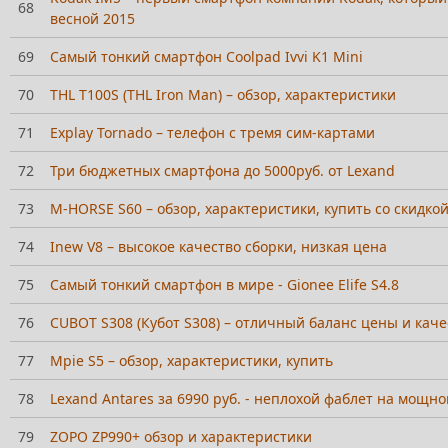
68
весной 2015
69
Самый тонкий смартфон Coolpad Ivvi K1 Mini
70
THL T100S (THL Iron Man) – обзор, характеристики
71
Explay Tornado – телефон с тремя сим-картами
72
Три бюджетных смартфона до 5000руб. от Lexand
73
M-HORSE S60 – обзор, характеристики, купить со скидко
74
Inew V8 – высокое качество сборки, низкая цена
75
Самый тонкий смартфон в мире - Gionee Elife S4.8
76
CUBOT S308 (Кубот S308) – отличный баланс цены и каче
77
Mpie S5 – обзор, характеристики, купить
78
Lexand Antares за 6990 руб. - неплохой фаблет на мощн
79
ZOPO ZP990+ обзор и характеристики