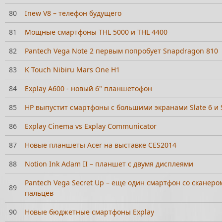
80
Inew V8 – телефон будущего
81
Мощные смартфоны THL 5000 и THL 4400
82
Pantech Vega Note 2 первым попробует Snapdragon 810
83
K Touch Nibiru Mars One H1
84
Explay A600 - новый 6" планшетофон
85
HP выпустит смартфоны с большими экранами Slate 6 и S
86
Explay Cinema vs Explay Communicator
87
Новые планшеты Acer на выставке CES2014
88
Notion Ink Adam II – планшет с двумя дисплеями
Pantech Vega Secret Up – еще один смартфон со сканеро
89
пальцев
90
Новые бюджетные смартфоны Explay