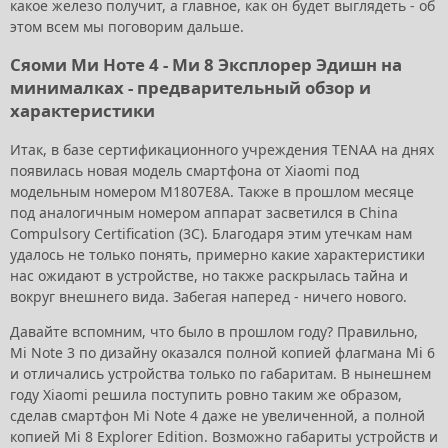
какое железо получит, а главное, как он будет выглядеть - об
этом всем мы поговорим дальше.
Сяоми Ми Ноте 4 - Ми 8 Эксплорер Эдишн на
минималках - предварительный обзор и
характеристики
Итак, в базе сертификационного учреждения TENAA на днях
появилась новая модель смартфона от Xiaomi под
модельным номером M1807E8A. Также в прошлом месяце
под аналогичным номером аппарат засветился в China
Compulsory Certification (3C). Благодаря этим утечкам нам
удалось не только понять, примерно какие характеристики
нас ожидают в устройстве, но также раскрылась тайна и
вокруг внешнего вида. Забегая наперед - ничего нового.
Давайте вспомним, что было в прошлом году? Правильно,
Mi Note 3 по дизайну оказался полной копией флагмана Mi 6
и отличались устройства только по габаритам. В нынешнем
году Xiaomi решила поступить ровно таким же образом,
сделав смартфон Mi Note 4 даже не увеличенной, а полной
копией Mi 8 Explorer Edition. Возможно габариты устройств и