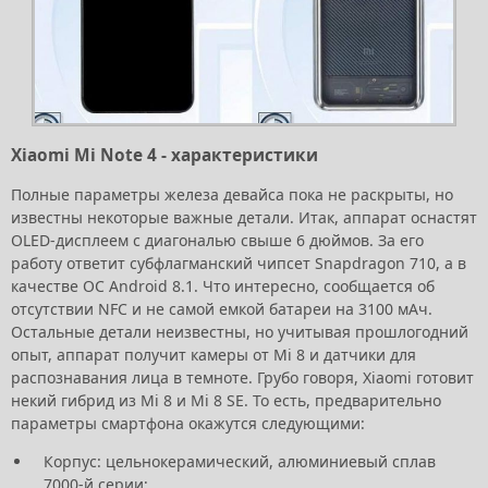
Xiaomi Mi Note 4 - характеристики
Полные параметры железа девайса пока не раскрыты, но
известны некоторые важные детали. Итак, аппарат оснастят
OLED-дисплеем с диагональю свыше 6 дюймов. За его
работу ответит субфлагманский чипсет Snapdragon 710, а в
качестве ОС Android 8.1. Что интересно, сообщается об
отсутствии NFC и не самой емкой батареи на 3100 мАч.
Остальные детали неизвестны, но учитывая прошлогодний
опыт, аппарат получит камеры от Mi 8 и датчики для
распознавания лица в темноте. Грубо говоря, Xiaomi готовит
некий гибрид из Mi 8 и Mi 8 SE. То есть, предварительно
параметры смартфона окажутся следующими:
Корпус: цельнокерамический, алюминиевый сплав
7000-й серии;