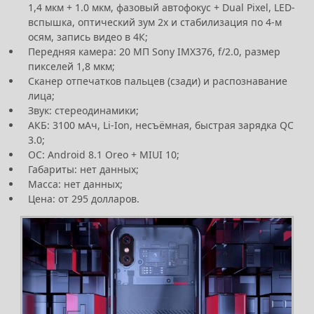
1,4 мкм + 1.0 мкм, фазовый автофокус + Dual Pixel, LED-
вспышка, оптический зум 2х и стабилизация по 4-м
осям, запись видео в 4К;
Передняя камера: 20 МП Sony IMX376, f/2.0, размер
пикселей 1,8 мкм;
Сканер отпечатков пальцев (сзади) и распознавание
лица;
Звук: стереодинамики;
АКБ: 3100 мАч, Li-Ion, несъёмная, быстрая зарядка QC
3.0;
ОС: Android 8.1 Oreo + MIUI 10;
Габариты: нет данных;
Масса: нет данных;
Цена: от 295 долларов.