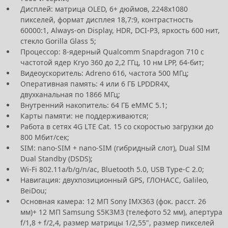
Дисплей: матрица OLED, 6+ дюймов, 2248x1080
пикселей, формат дисплея 18,7:9, контрастность
60000:1, Always-on Display, HDR, DCI-P3, яркость 600 нит,
стекло Gorilla Glass 5;
Процессор: 8-ядерный Qualcomm Snapdragon 710 с
частотой ядер Kryo 360 до 2,2 ГГц, 10 нм LPP, 64-бит;
Видеоускоритель: Adreno 616, частота 500 МГц;
Оперативная память: 4 или 6 ГБ LPDDR4X,
двухканальная по 1866 МГц;
Внутренний накопитель: 64 ГБ eMMC 5.1;
Карты памяти: не поддерживаются;
Работа в сетях 4G LTE Cat. 15 со скоростью загрузки до
800 Мбит/сек;
SIM: nano-SIM + nano-SIM (гибридный слот), Dual SIM
Dual Standby (DSDS);
Wi-Fi 802.11a/b/g/n/ac, Bluetooth 5.0, USB Type-C 2.0;
Навигация: двухпозиционный GPS, ГЛОНАСС, Galileo,
BeiDou;
Основная камера: 12 МП Sony IMX363 (фок. расст. 26
мм)+ 12 МП Samsung S5K3M3 (телефото 52 мм), апертура
f/1,8 + f/2,4, размер матрицы 1/2,55", размер пикселей