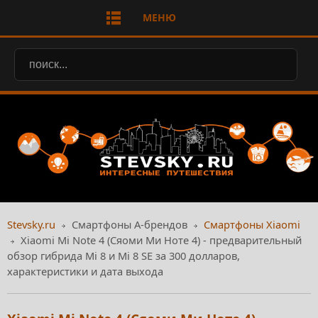
МЕНЮ
Stevsky.ru
Смартфоны А-брендов
Смартфоны Xiaomi
Xiaomi Mi Note 4 (Сяоми Ми Ноте 4) - предварительный
обзор гибрида Mi 8 и Mi 8 SE за 300 долларов,
характеристики и дата выхода