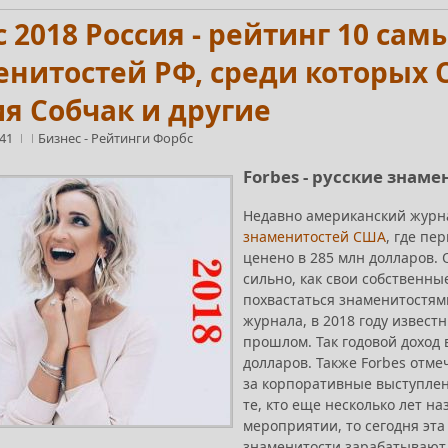
 2018 Россия - рейтинг 10 са
нитостей РФ, среди которых С
я Собчак и другие
:41
Бизнес
-
Рейтинги Форбс
Forbes - русские знаме
Недавно американский журн
знаменитостей США
, где пе
ценено в 285 млн долларов. 
сильно, как свои собственны
похвастаться знаменитостям
журнала, в 2018 году извест
прошлом. Так годовой доход 
долларов. Также Forbes отме
за корпоративные выступлени
те, кто еще несколько лет н
мероприятии, то сегодня эт
знаменитости зарабатывают 