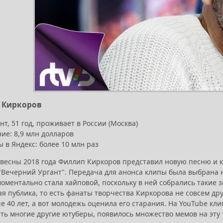
п Киркоров
т, 51 год, проживает в России (Москва)
ие: 8,9 млн долларов
 в Яндекс: более 10 млн раз
 весны 2018 года Филлип Киркоров представил новую песню и 
"Вечерний Ургант". Передача для анонса клипы была выбрана н
моментально стала хайповой, поскольку в ней собрались такие зв
ая публика, то есть фанаты творчества Киркорова не совсем 
е 40 лет, а вот молодежь оценила его старания. На YouTube к
ь многие другие ютуберы, появилось множество мемов на эту т