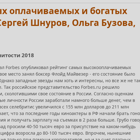
мых оплачиваемых и богатых
ергей Шнуров, Ольга Бузова,
нитости 2018
ал Forbes опубликовал рейтинг самых высокооплачиваемых
рвое место занял боксер Флойд Майвезер - его состояние было
Однако западные звезды нам хоть и интересны, но все же не та
е. Так российское представительство Forbes.ru решило
и, сколотившими свое состояние в России. Согласно оценкам
ные личности России заработали намного больше денег, чем в
всех селебритис увеличился с 155 млн долларов до 211 млн
чает, что за последние годы киноактеры в РФ начали брать гон
я и получать зарплату на съемках в 2 раза больше. Грубо гово
азад просили 40-50 тысяч евро за присутствие на каком-нибудь
а цифра возросла до 80-100 тысяч евро. Впрочем, нынешние
не только при помощи корпоративов, но и за счет платных