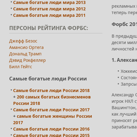
Самые богатые люди мира 2013
рекламных п
Самые богатые люди мира 2012
теперь пер
Самые богатые люди мира 2011
Форбс 20
ПЕРСОНЫ
РЕЙТИНГА ФОРБС:
В предыдущ
Джефф Безос
десяти милл
Амансио Ортега
личностей 
Дональд Трамп
1. Алекса
Дэвид Рокфеллер
Билл Гейтс
Хоккеис
Состоян
Самые богатые люди России
Запрсы 
Самые богатые люди России 2018
Александр О
+
200 самых богатых бизнесменов
игрок НХЛ с
России 2018
Вашингтон,
Самые богатые люди России 2017
как лучший
+
самые богатые женщины России
приносят р
2017
зарабатывае
Самые богатые люди России 2016
Самые богатые люди России 2015