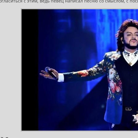
огласиться с этим, ведь певец написал песню со смыслом, с по