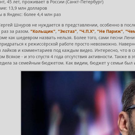
т, 45 лет, проживает в России (Санкт-Петербург)
ие: 13,9 млн долларов
 в Яндекс: более 4,4 млн раз
Сергей Шнуров не нуждается в представлении, особенно в посл
раз за разом.
"Кольщик"
,
"Экстаз"
,
"Ч.П.Х"
,
"Не Париж"
,
"Че
оме как шедевром назвать нельзя. Более того, сами песни Лени
 придраться к режиссёрской работе просто невозможно. Наверно
 лайков и комментариев под каждым видео. Интересно, что в с
м Всякое - и это спустя 4 года отсутствия активности. Также в 
ледила за семейным бюджетом. Как видим, бюджет у семьи был 