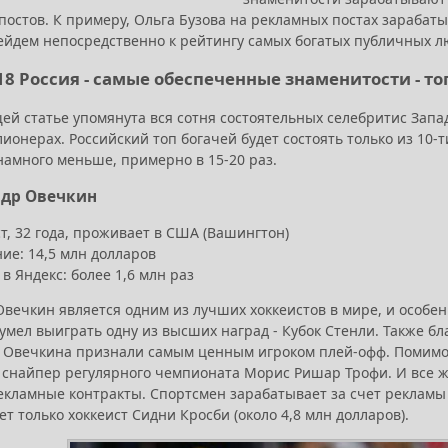
остов. К примеру, Ольга Бузова на рекламных постах зарабатыва
ейдем непосредственно к рейтингу самых богатых публичных лю
18 Россия - самые обеспеченные знаменитости - то
ей статье упомянута вся сотня состоятельных селебритис Запад
ионерах. Российский топ богачей будет состоять только из 10-
намного меньше, примерно в 15-20 раз.
ндр Овечкин
т, 32 года, проживает в США (Вашингтон)
ие: 14,5 млн долларов
в Яндекс: более 1,6 млн раз
вечкин является одним из лучших хоккеистов в мире, и особен
умел выиграть одну из высших наград - Кубок Стенли. Также б
 Овечкина признали самым ценным игроком плей-офф. Помимо эт
 снайпер регулярного чемпионата Морис Ришар Трофи. И все ж
екламные контракты. Спортсмен зарабатывает за счет рекламы о
т только хоккеист Сидни Кросби (около 4,8 млн долларов).