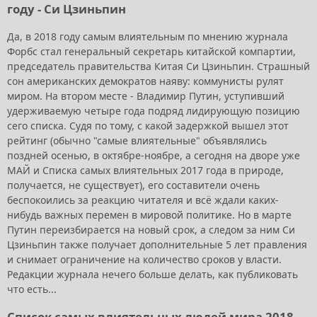
году - Си Цзиньпин
Да, в 2018 году самым влиятельным по мнению журнала
Форбс стал генеральный секретарь китайской компартии,
председатель правительства Китая Си Цзиньпин. Страшный
сон американских демократов наяву: коммунисты рулят
миром. На втором месте - Владимир Путин, уступивший
удерживаемую четыре года подряд лидирующую позицию
сего списка. Судя по тому, с какой задержкой вышел этот
рейтинг (обычно "самые влиятельные" объявлялись
поздней осенью, в октябре-ноябре, а сегодня на дворе уже
МАЙ и Списка самых влиятельных 2017 года в природе,
получается, не существует), его составители очень
беспокоились за реакцию читателя и всё ждали каких-
нибудь важных перемен в мировой политике. Но в марте
Путин переизбирается на новый срок, а следом за ним Си
Цзиньпин также получает дополнительные 5 лет правления
и снимает ограничение на количество сроков у власти.
Редакции журнала нечего больше делать, как публиковать
что есть...
Список самых влиятельных людей мира 2018