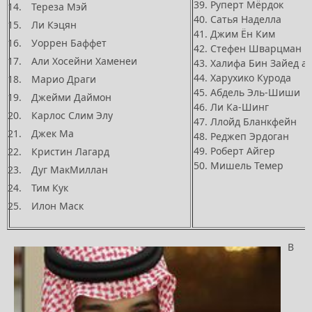
39. Руперт Мёрдок
Тереза Мэй
40. Сатья Наделла
Ли Кэцян
41. Джим Ён Ким
Уоррен Баффет
42. Стефен Шварцман
Али Хосейни Хаменеи
43. Халифа Бин Зайед а
44. Харухико Курода
Марио Драги
45. Абдель Эль-Шиши
Джейми Даймон
46. Ли Ка-Шинг
Карлос Слим Элу
47. Ллойд Бланкфейн
Джек Ма
48. Реджеп Эрдоган
49. Роберт Айгер
Кристин Лагард
50. Мишель Темер
Дуг МакМиллан
Тим Кук
Илон Маск
В