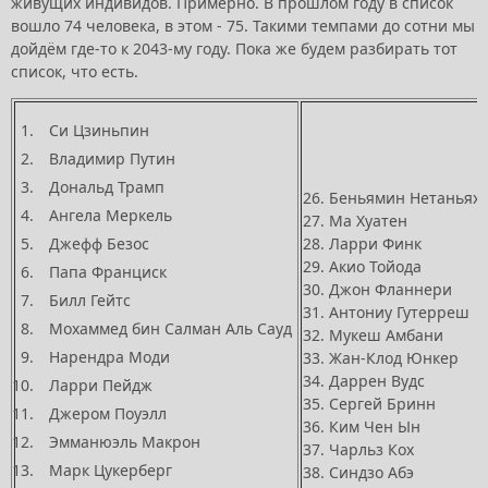
живущих индивидов. Примерно. В прошлом году в список
вошло 74 человека, в этом - 75. Такими темпами до сотни мы
дойдём где-то к 2043-му году. Пока же будем разбирать тот
список, что есть.
Си Цзиньпин
Владимир Путин
Дональд Трамп
26. Беньямин Нетаньяху
Ангела Меркель
27. Ма Хуатен
Джефф Безос
28. Ларри Финк
29. Акио Тойода
Папа Франциск
30. Джон Фланнери
Билл Гейтс
31. Антониу Гутерреш
Мохаммед бин Салман Аль Сауд
32. Мукеш Амбани
Нарендра Моди
33. Жан-Клод Юнкер
34. Даррен Вудс
Ларри Пейдж
35. Сергей Бринн
Джером Поуэлл
36. Ким Чен Ын
Эмманюэль Макрон
37. Чарльз Кох
Марк Цукерберг
38. Синдзо Абэ