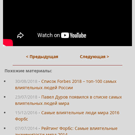
< Предыдущая
Следующая >
Похожие материалы:
30/08/2018
-
Список Forbes 2018 – топ-100 самых
влиятельных людей России
23/07/2018
-
Павел Дуров появился в списке самых
влиятельных людей мира
15/12/2016
-
Самые влиятельные люди мира 2016
Форбс
07/07/2014
-
Рейтинг Форбс: Самые влиятельные
знаменитости мира 2014