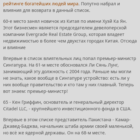
рейтинге богатейших людей мира
. Попутно набрал и
влияния для возврата в данный список.
60-е место занял новичок из Китая по имени Хуэй Ка Ян.
Этот бизнесмен является председателем девелоперской
компании Evergrade Real Estate Group, которая владеет
недвижимостью в более чем двухстах городах Китая. Отсюда
и влияние
Впервые в список влиятельных лиц попал премьер-министр
Сингапура. На 61-м месте обосновался Ли Сянь Лунг,
занимающий эту должность с 2004 года. Раньше мы могли
не знать, какое вообще в Сингапуре устройство: есть ли у
них вообще правительство и кто там у них главный. Теперь
вот знаем: премьер-министр!
65 - Кен Гриффин,
основатель и генеральный директор
Citadel LLC, - крупнейшего инвестиционного фонда в США.
Впервые в этом списке представитель Пакистана - Камар-
Джавед-Баджва, начальник штаба армии своей маленькой,
но всё же ядерной державы. Он на 68-м месте.