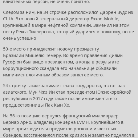
влиятельных персон, не очень понятно.
Следом за ним, на 34 строчке расположился Даррен Вудс из
США. Это новый генеральный директор Exxon-Mobile,
крупнейшей в мире нефтяной компании. Заменил на этом
посту Рекса Тиллерсона, который ударился в политику, но не
очень успешно
50-е место принадлежит новому президенту
Бразилии Мишелю Темеру. Во время правления Дилмы
Русеф он был вице-президентом, а когда в результате
коррупционного скандала его начальнице объявили
импичмент,логичным образом занял её место.
54 строчку также занимает глава государства, в этот раз
азиатского. Мун Чжэ Ин стал президентом Южнокорейской
республики в 2017 году также после импичмента его
предшественницы Пак Кын Хе.
На 56-ю позицию вернулся французский миллиардер
Бернар Арно. Владелец концерна LVMH, крупнейшего в
мире производителя предметов роскоши известных
брендов, восстановился после кризиса и заметно поднялся в