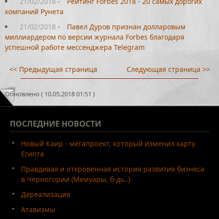
21/02/2018
-
Рейтинг Forbes 2018 - 20 самых дорогих
компаний Рунета
21/02/2018
-
Павел Дуров признан долларовым
миллиардером по версии журнала Forbes благодаря
успешной работе мессенджера Telegram
<< Предыдущая страница
Следующая страница >>
Обновлено ( 10.05.2018 01:51 )
ПОСЛЕДНИЕ
НОВОСТИ
Новый Каир - мегапроект, который изменил карту
Египта
Правдивая и откровенная история развития бизнеса
в Черногории (Мемуары, б-дь..)
Дереализация
Атавизмы