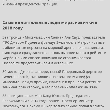
и новым президентом Франции.
Самые влиятельные люди мира: новички в
2018 году
Эта троица - Мохаммед бин Салман Аль Сауд, председатель
ФРС Джером Поуэлл и француз Эмманюэль Макрон - самые
амбициозные персоны на мировой арене, появившиеся из
ниоткуда и сразу занявшие столь высокие места в рейтинге
Форбс. Но ими список новичков не ограничивается.
Позвольте представить вам и остальных:
30 место - Джон Фланнери, новый Генеральный директор
General Electric, сменивший на этом посту Джеффа
Иммельта. Между прочим, Иммельт в прошлом рейтинге
занимал 22-ю строчку, а его преемник упал аж на 30-ю.
33 позицию занял Жан-Клод Юнкер, Председатель
Еврокомиссии с 2014 года, ранее - Премьер-министр
Люксембурга. Почему Юнкер только сейчас попал в список