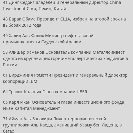
41
Динг Седонг
Владелец и генеральный директор China
Investment Corp, Пекин, Китай
48
Барак Обама
Президент США, избран на второй срок на
выборах 2012 года
49
Халид Аль-Фалих
Министр нефтегазовой
промышленности Саудовской Аравии
58
Алишер Усманов
Основатель компании Металлоинвест,
одного из крупнейших горно-металлургических холдингов в
России
61
Вирджиния Рометти
Президент и генеральный директор
корпорации IBM
64
Трэвис Каланик
Глава компании UBER
65
Карл Икан
Основатель и глава инвестиционного фонда
Икан Капитал Менеджмент
71
Айман Аль-Завахири
Лидер террористической
группировки Аль-Каеда, сменивший Усаму бен Ладена, в
бегах