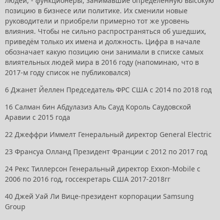
людей, - функционеры, занимавшие определённую высокую
позицию в бизнесе или политике. Их сменили новые
руководители и приобрели примерно тот же уровень
влияния. Чтобы не сильно распространяться об ушедших,
приведём только их имена и должность. Цифра в начале
обозначает какую позицию они занимали в списке самых
влиятельных людей мира в 2016 году (напоминаю, что в
2017-м году список не публиковался)
6
Джанет Йеллен
Председатель ФРС США с 2014 по 2018 год
16
Салман бин Абдулазиз Аль Сауд
Король Саудовской
Аравии с 2015 года
22
Джеффри Иммелт
Генеральный директор General Electric
23
Франсуа Олланд
Президент Франции с 2012 по 2017 год
24
Рекс Тиллерсон
Генеральный директор Exxon-Mobile с
2006 по 2016 год, госсекретарь США 2017-2018гг
40
Джей Уай Ли
Вице-президент корпорации Samsung
Group