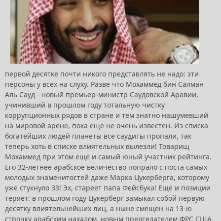
первой десятке почти никого представлять не надо: эти
персоны у всех на слуху. Разве что Мохаммед бин Салман
Аль Сауд - новый премьер-министр Саудовской Аравии,
учинивший в прошлом году тотальную чистку
коррупционных рядов в стране и тем знатно нашумевший
на мировой арене, пока ещё не очень известен. Из списка
богатейших людей планеты все саудиты пропали, так
теперь хоть в списке влиятельных вылезли! Товарищ
Мохаммед при этом ещё и самый юный участник рейтинга.
Его 32-летнее арабское величество попрало с поста самых
молодых знаменитостей даже Марка Цукерберга, которому
уже стукнуло 33! Эх, стареет папа Фейсбука! Ещё и позиции
теряет: в прошлом году Цукерберг замыкал собой первую
десятку влиятельнейших лиц, а ныне смещён на 13-ю
строчку арабским нахалом, новым председателем ФРС США