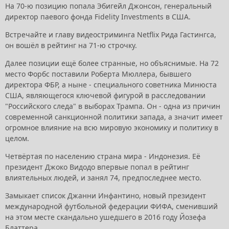
На 70-ю позицию попала Эбигейл Джонсон, генеральный
директор паевого фонда Fidelity Investments в США.
Встречайте и главу видеостриминга Netflix Рида Гастингса,
он вошёл в рейтинг на 71-ю строчку.
Далее позиции ещё более странные, но объяснимые. На 72
место Форбс поставили Роберта Мюллера, бывшего
директора ФБР, а ныне - специального советника Минюста
США, являющегося ключевой фигурой в расследовании
"Российского следа" в выборах Трампа. Он - одна из причин
современной санкционной политики запада, а значит имеет
огромное влияние на всю мировую экономику и политику в
целом.
Четвёртая по населению страна мира - Индонезия. Её
президент Джоко Видодо впервые попал в рейтинг
влиятельных людей, и занял 74, предпоследнее место.
Замыкает список Джанни Инфантино, новый президент
международной футбольной федерации ФИФА, сменивший
на этом месте скандально ушедшего в 2016 году Йозефа
Блаттера