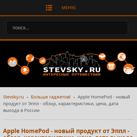
МЕНЮ
Stevsky.ru
Больше гаджетов!
Apple HomePod - новый
продукт от Эппл - обзор, характеристики, цена, дата
выхода в России
Apple HomePod - новый продукт от Эппл -