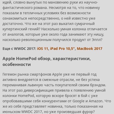
идей, словно вынутых по мановению руки из научно-
фантастического романа. Несмотря на то, что новинку
показали в тепличных условиях без возможности
ознакомиться непосредственно, о ней известно уже
достаточно. Что же на этот раз выкатил сумрачный
купертинский гений? Насколько умная колонка отличается
от аналогов, которые уже около года занимают эту нишу,
насколько революционным получился продукт от Эппл?
Еще с WWDC 2017:
iOS 11
,
iPad Pro 10,5"
,
MacBook 2017
Apple HomePod обзор, характеристики,
особенности
Гегемон рынка смартфонов Apple уже не первый год
активно внедряется в смежные отрасли, не без успеха
переманивая львиную часть покупателей своим брэндом.
На этот раз диверсификация привела к появлению умной
колонки HomePod, которую вскоре бросят в бой с уже
опробовавшими себя конкурентами от Google и Amazon. Что
же из себя представляет новинка, только показанная на
июньском WWDC 2017, но уже произведшая фурор?