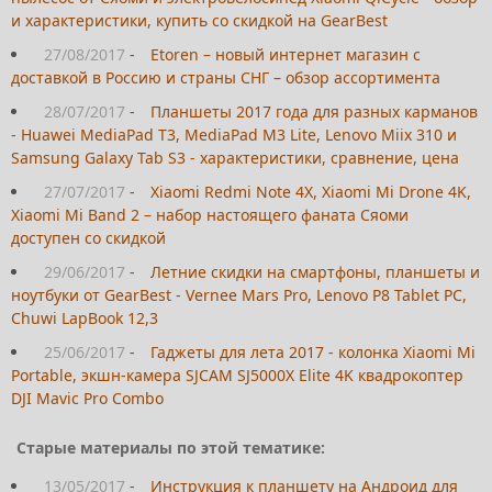
и характеристики, купить со скидкой на GearBest
27/08/2017
-
Etoren – новый интернет магазин с
доставкой в Россию и страны СНГ – обзор ассортимента
28/07/2017
-
Планшеты 2017 года для разных карманов
- Huawei MediaPad T3, MediaPad M3 Lite, Lenovo Miix 310 и
Samsung Galaxy Tab S3 - характеристики, сравнение, цена
27/07/2017
-
Xiaomi Redmi Note 4X, Xiaomi Mi Drone 4K,
Xiaomi Mi Band 2 – набор настоящего фаната Сяоми
доступен со скидкой
29/06/2017
-
Летние скидки на смартфоны, планшеты и
ноутбуки от GearBest - Vernee Mars Pro, Lenovo P8 Tablet PC,
Chuwi LapBook 12,3
25/06/2017
-
Гаджеты для лета 2017 - колонка Xiaomi Mi
Portable, экшн-камера SJCAM SJ5000X Elite 4K квадрокоптер
DJI Mavic Pro Combo
Старые материалы по этой тематике:
13/05/2017
-
Инструкция к планшету на Андроид для