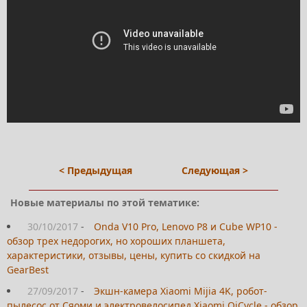
< Предыдущая
Следующая >
Новые материалы по этой тематике:
30/10/2017
-
Onda V10 Pro, Lenovo P8 и Cube WP10 -
обзор трех недорогих, но хороших планшета,
характеристики, отзывы, цены, купить со скидкой на
GearBest
27/09/2017
-
Экшн-камера Xiaomi Mijia 4K, робот-
пылесос от Сяоми и электровелосипед Xiaomi QiCycle - обзор