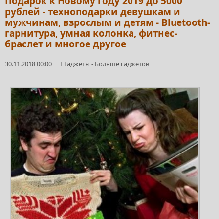
Подарок к Новому году 2019 до 5000
рублей - техноподарки девушкам и
мужчинам, взрослым и детям - Bluetooth-
гарнитура, умная колонка, фитнес-
браслет и многое другое
30.11.2018 00:00
Гаджеты
-
Больше гаджетов