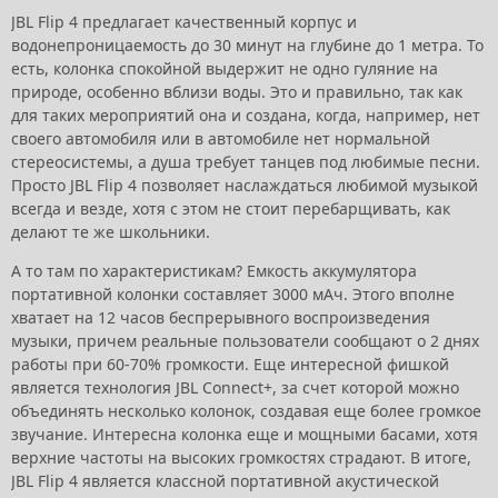
JBL Flip 4 предлагает качественный корпус и
водонепроницаемость до 30 минут на глубине до 1 метра. То
есть, колонка спокойной выдержит не одно гуляние на
природе, особенно вблизи воды. Это и правильно, так как
для таких мероприятий она и создана, когда, например, нет
своего автомобиля или в автомобиле нет нормальной
стереосистемы, а душа требует танцев под любимые песни.
Просто JBL Flip 4 позволяет наслаждаться любимой музыкой
всегда и везде, хотя с этом не стоит перебарщивать, как
делают те же школьники.
А то там по характеристикам? Емкость аккумулятора
портативной колонки составляет 3000 мАч. Этого вполне
хватает на 12 часов беспрерывного воспроизведения
музыки, причем реальные пользователи сообщают о 2 днях
работы при 60-70% громкости. Еще интересной фишкой
является технология JBL Connect+, за счет которой можно
объединять несколько колонок, создавая еще более громкое
звучание. Интересна колонка еще и мощными басами, хотя
верхние частоты на высоких громкостях страдают. В итоге,
JBL Flip 4 является классной портативной акустической