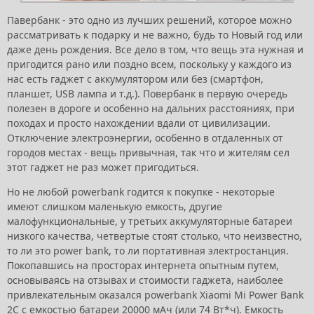
Павербанк - это одно из лучших решений, которое можно
рассматривать к подарку и не важно, будь то Новый год или
даже день рождения. Все дело в том, что вещь эта нужная и
пригодится рано или поздно всем, поскольку у каждого из
нас есть гаджет с аккумулятором или без (смартфон,
планшет, USB лампа и т.д.). Повербанк в первую очередь
полезен в дороге и особенно на дальних расстояниях, при
походах и просто нахождении вдали от цивилизации.
Отключение электроэнергии, особенно в отдаленных от
городов местах - вещь привычная, так что и жителям сел
этот гаджет не раз может пригодиться.
Но не любой powerbank годится к покупке - некоторые
имеют слишком маленькую емкость, другие
малофункциональные, у третьих аккумуляторные батареи
низкого качества, четвертые стоят столько, что неизвестно,
то ли это power bank, то ли портативная электростанция.
Покопавшись на просторах интернета опытным путем,
основываясь на отзывах и стоимости гаджета, наиболее
привлекательным оказался powerbank Xiaomi Mi Power Bank
2C с емкостью батареи 20000 мАч (или 74 Вт*ч). Емкость