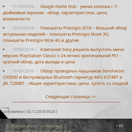
11/10/2018
-
Google Home Hub - умная колонка с 7-
дюймовым экраном - обзор, характеристики, цена,
возможности
10/10/2018
-
Планшеты Prestigio 2018 – большой обзор
актуальных моделей – планшеты Prestigio Muze 3G,
планшеты Prestigio Wize 4G и другие
19/09/2018
-
Компания Sony решила выпустить мини-
версию PlayStation Classic к 24-летию оригинальной PS1 -
краткий обзор, дата выхода и цена
19/09/2018
-
Обзор проводных наушников Sennheiser
CX300II и беспроводных Bluetooth-гарнитур AKG K374BT и
JBL T280BT - общие характеристики, цены, купить со скидкой
Следующая страница >>
Обновлено ( 02.12.2018 04:20 )
© 2026 Stevsky.ru - интересные
60
путешествия. Все права защищены.