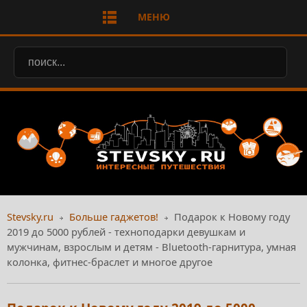
МЕНЮ
Stevsky.ru
Больше гаджетов!
Подарок к Новому году
2019 до 5000 рублей - техноподарки девушкам и
мужчинам, взрослым и детям - Bluetooth-гарнитура, умная
колонка, фитнес-браслет и многое другое