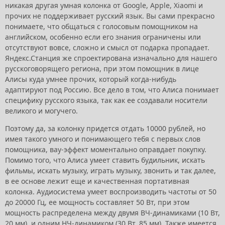
никакая другая умная колонка от Google, Apple, Xiaomi и
прочих не поддерживает русский язык. Вы сами прекрасно
понимаете, что общаться с голосовым помощником на
английском, особенно если его знания ограничены или
отсутствуют вовсе, сложно и смысл от подарка пропадает.
Яндекс.Станция же спроектирована изначально для нашего
русскоговорящего региона, при этом помощник в лице
Алисы куда умнее прочих, который когда-нибудь
адаптируют под Россию. Все дело в том, что Алиса понимает
специфику русского языка, так как ее создавали носители
великого и могучего.
Поэтому да, за колонку придется отдать 10000 рублей, но
имея такого умного и понимающего тебя с первых слов
помощника, вау-эффект моментально оправдает покупку.
Помимо того, что Алиса умеет ставить будильник, искать
фильмы, искать музыку, играть музыку, звонить и так далее,
в ее основе лежит еще и качественная портативная
колонка. Аудиосистема умеет воспроизводить частоты от 50
до 20000 Гц, ее мощность составляет 50 Вт, при этом
мощность распределена между двумя ВЧ-динамиками (10 Вт,
20 мм), и одним НЧ-динамиком (30 Вт, 85 мм). Также имеется